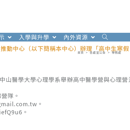
示
入學與升學
內外資源
究推動中心（以下簡稱本中心）辦理「高中生寒假
首頁
>
各處室公告
>
學務處
託中山醫學大學心理學系舉辦高中醫學營與心理營
梯營隊。
il.com.tw。
iefQ9u6。