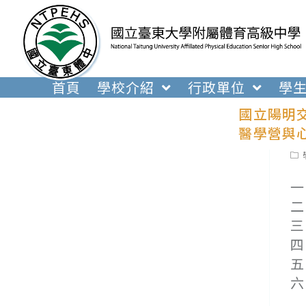
跳
轉
至
主
要
首頁
學校介紹
行政單位
學
內
國立陽明
容
醫學營與
Pos
cat
一
二
三
四
五
六