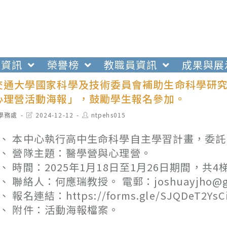
生資訊
榮譽榜
教職員資訊
成果與展
交通大學國家科學及技術委員會補助生命科學研
心理營活動海報」，鼓勵學生報名參加。
t
Post
Post
學務處
2024-12-12
ntpehs015
egory:
last
author:
modified:
、 本中心執行高中生命科學自主學習計畫，委
、 營隊主題：醫學營與心理營。
、 時間：2025年1月18日至1月26日期間，共4
、 聯絡人：何應瑞教授。 電郵：joshuayjho@gma
、 報名連結：https://forms.gle/SJQDeT2YsC
、 附件：活動海報檔案。