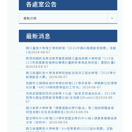
各處室公告
各
選取分類
處
室
公
告
最新消息
國立臺南大學理工學院辦理「2026全國AI專題創意競賽」海報
1份
2026-08-07
教育部國民及學前教育署委請國立臺灣師範大學辦理「114至
115年度健康促進學校輔導計畫師資專業成長研習」實施計畫1
份
2026-08-07
國立高雄科技大學海事學院造船及海洋工程系辦理「2026學生
船模創客大賽」
2026-08-07
桃園市立陽明高級中等學校辦理115學年度第一學期數位前導學
校計畫「AR2VR跨域教學設計工作坊」
2026-08-07
內政部建築研究所主辦第十九屆「創意狂想巢向未來」2026年
智慧化居住空間創意競賽公告(含海報QRcode)1份
2026-08-
07
國立東華大學辦理「適應運動共學行動站」第二階段與離島場
研習海報1份及各區簡章各1份
2026-08-06
歷史學科中心辦理114學年度歷史學科中心線上讀書會暑期成果
分享（如附件）
2026-08-06
國立高雄餐旅大學辦理「AI+智慧餐飲LOGO設計競賽」活動