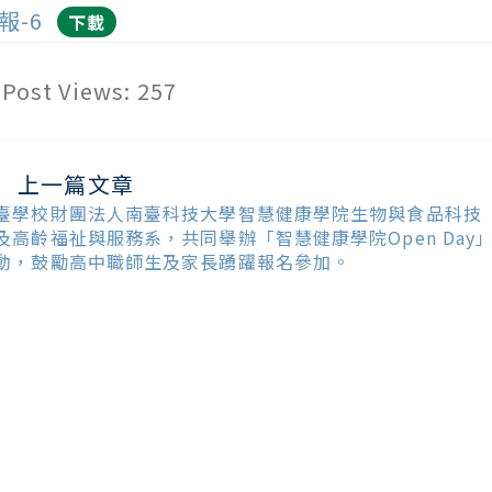
報-6
下載
Post Views:
257
上一篇文章
ead
ore
臺學校財團法人南臺科技大學智慧健康學院生物與食品科技
ticles
及高齡福祉與服務系，共同舉辦「智慧健康學院Open Day
動，鼓勵高中職師生及家長踴躍報名參加。