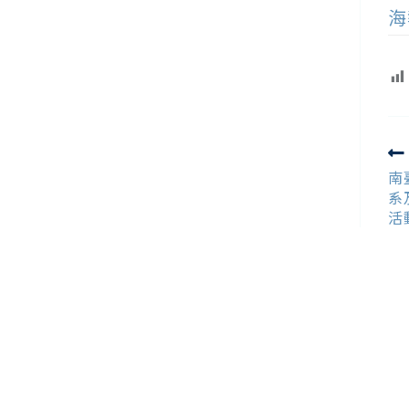
海
R
m
南
ar
系
活