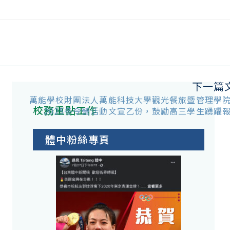
下一篇
萬能學校財團法人萬能科技大學觀光餐旅暨管理學
校務重點工作
」
2025冬令營活動文宣乙份，鼓勵高三學生踴躍
體中粉絲專頁