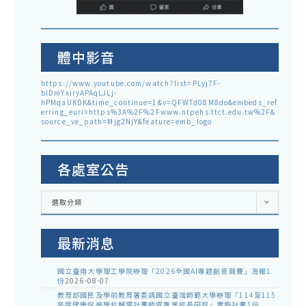
體中影音
https://www.youtube.com/watch?list=PLyj7F-
blDmYxiryAPAqLJLj-
hPMqaUKDK&time_continue=1&v=QFWTd08M8do&embeds_ref
erring_euri=https%3A%2F%2Fwww.ntpehs.ttct.edu.tw%2F&
source_ve_path=Mjg2NjY&feature=emb_logo
各處室公告
各
選取分類
處
室
公
告
最新消息
國立臺南大學理工學院辦理「2026全國AI專題創意競賽」海報1
份
2026-08-07
教育部國民及學前教育署委請國立臺灣師範大學辦理「114至115
年度健康促進學校輔導計畫師資專業成長研習」實施計畫1份