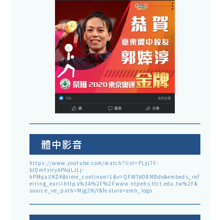
體中影音
https://www.youtube.com/watch?list=PLyj7F-
blDmYxiryAPAqLJLj-
hPMqaUKDK&time_continue=1&v=QFWTd08M8do&embeds_ref
erring_euri=https%3A%2F%2Fwww.ntpehs.ttct.edu.tw%2F&
source_ve_path=Mjg2NjY&feature=emb_logo