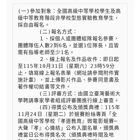
(一)參加對象：全國高級中等學校學生及高
級中等教育階段非學校型態實驗教育學生，
採自由報名。

 　　  (二)報名方式：

 　　  １、採個人或團體組隊報名參賽，
團體隊伍人數2到6名，並選1位隊長，且皆
需有指導老師至少1名。

 　　  ２、線上報名及作品收件：即日起
至115年10月31日（星期六）23時59分
止，填寫線上報名表單（網址請參閱附件實
施計畫），並上傳影片作品、參賽同意書及
著作權切結書等文件。

 　　  (三)評審方式：由國立臺灣藝術大
學聘請專家學者組成評審團進行線上審查。

 　　  (四)得獎公布及頒獎典禮：115年
11月24日（星期二）於競賽粉絲專頁「全
國高級中等學校『孝道教育』微電影競賽─
大聲『孝』心連結」公布入圍名單，頒獎典
禮當日公布得獎名次（頒獎典禮時間及地