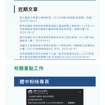
近期文章
國立臺南大學理工學院辦理「2026全國AI專題創意競賽」海報1
份
2026-08-07
教育部國民及學前教育署委請國立臺灣師範大學辦理「114至115
年度健康促進學校輔導計畫師資專業成長研習」實施計畫1份
2026-08-07
國立高雄科技大學海事學院造船及海洋工程系辦理「2026學生船
模創客大賽」
2026-08-07
桃園市立陽明高級中等學校辦理115學年度第一學期數位前導學校
計畫「AR2VR跨域教學設計工作坊」
2026-08-07
內政部建築研究所主辦第十九屆「創意狂想巢向未來」2026年智
慧化居住空間創意競賽公告(含海報QRcode)1份
2026-08-07
校務重點工作
體中粉絲專頁