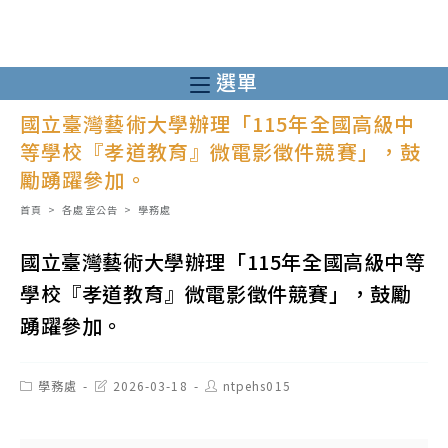
跳
轉
至
選單
主
國立臺灣藝術大學辦理「115年全國高級中
要
等學校『孝道教育』微電影徵件競賽」，鼓
內
勵踴躍參加。
容
首頁
>
各處室公告
>
學務處
國立臺灣藝術大學辦理「115年全國高級中等
學校『孝道教育』微電影徵件競賽」，鼓勵
踴躍參加。
Post
Post
Post
學務處
2026-03-18
ntpehs015
category:
last
author:
modified: