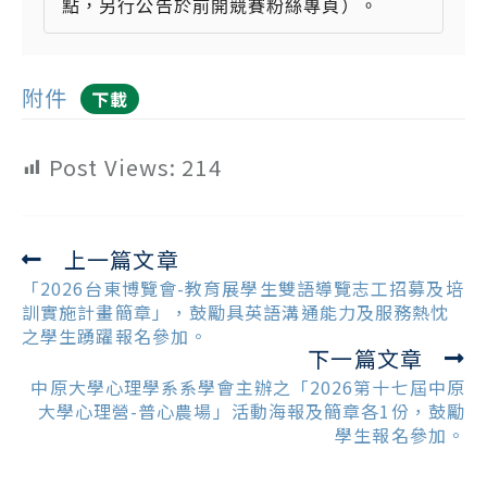
點，另行公告於前開競賽粉絲專頁）。
附件
下載
Post Views:
214
上一篇文章
Read
more
「2026台東博覽會-教育展學生雙語導覽志工招募及培
articles
訓實施計畫簡章」，鼓勵具英語溝通能力及服務熱忱
之學生踴躍報名參加。
下一篇文章
中原大學心理學系系學會主辦之「2026第十七屆中原
大學心理營-普心農場」活動海報及簡章各1份，鼓勵
學生報名參加。