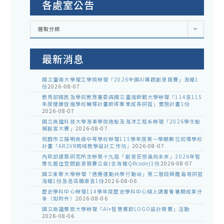
各處室公告
各
選取分類
處
室
公
告
最新消息
國立臺南大學理工學院辦理「2026全國AI專題創意競賽」海報1
份
2026-08-07
教育部國民及學前教育署委請國立臺灣師範大學辦理「114至115
年度健康促進學校輔導計畫師資專業成長研習」實施計畫1份
2026-08-07
國立高雄科技大學海事學院造船及海洋工程系辦理「2026學生船
模創客大賽」
2026-08-07
桃園市立陽明高級中等學校辦理115學年度第一學期數位前導學校
計畫「AR2VR跨域教學設計工作坊」
2026-08-07
內政部建築研究所主辦第十九屆「創意狂想巢向未來」2026年智
慧化居住空間創意競賽公告(含海報QRcode)1份
2026-08-07
國立東華大學辦理「適應運動共學行動站」第二階段與離島場研習
海報1份及各區簡章各1份
2026-08-06
歷史學科中心辦理114學年度歷史學科中心線上讀書會暑期成果分
享（如附件）
2026-08-06
國立高雄餐旅大學辦理「AI+智慧餐飲LOGO設計競賽」活動
2026-08-06