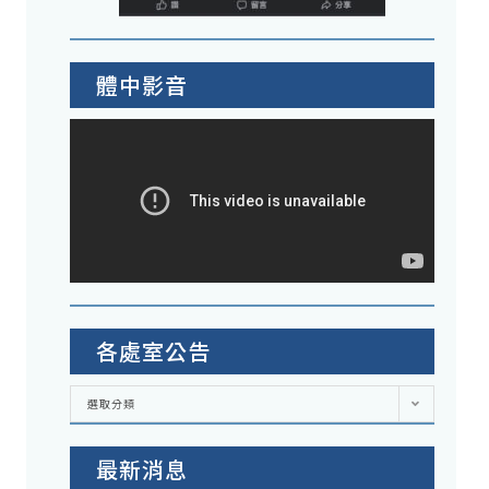
體中影音
各處室公告
各
選取分類
處
室
公
告
最新消息