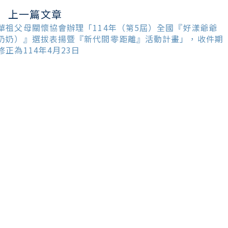
上一篇文章
ead
ore
華祖父母關懷協會辦理「114年（第5屆）全國『好漾爺爺
ticles
奶奶）』選拔表揚暨『新代間零距離』活動計畫」，收件期
修正為114年4月23日