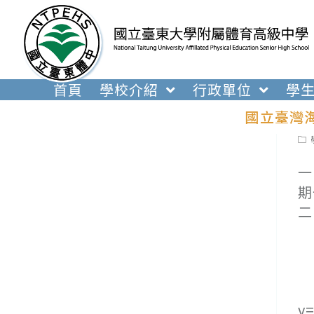
跳
轉
至
主
要
首頁
學校介紹
行政單位
學
內
國立臺灣
容
Pos
cat
一
期
二
(
(
１
v