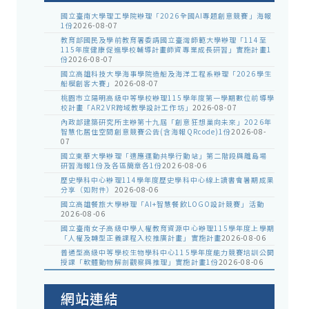
國立臺南大學理工學院辦理「2026全國AI專題創意競賽」海報
1份
2026-08-07
教育部國民及學前教育署委請國立臺灣師範大學辦理「114至
115年度健康促進學校輔導計畫師資專業成長研習」實施計畫1
份
2026-08-07
國立高雄科技大學海事學院造船及海洋工程系辦理「2026學生
船模創客大賽」
2026-08-07
桃園市立陽明高級中等學校辦理115學年度第一學期數位前導學
校計畫「AR2VR跨域教學設計工作坊」
2026-08-07
內政部建築研究所主辦第十九屆「創意狂想巢向未來」2026年
智慧化居住空間創意競賽公告(含海報QRcode)1份
2026-08-
07
國立東華大學辦理「適應運動共學行動站」第二階段與離島場
研習海報1份及各區簡章各1份
2026-08-06
歷史學科中心辦理114學年度歷史學科中心線上讀書會暑期成果
分享（如附件）
2026-08-06
國立高雄餐旅大學辦理「AI+智慧餐飲LOGO設計競賽」活動
2026-08-06
國立臺南女子高級中學人權教育資源中心辦理115學年度上學期
「人權及轉型正義課程入校推廣計畫」實施計畫
2026-08-06
普通型高級中等學校生物學科中心115學年度能力競賽培訓公開
授課「軟體動物解剖觀察與推理」實施計畫1份
2026-08-06
網站連結