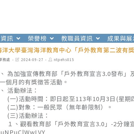
生資訊
榮譽榜
教職員資訊
成果與展
海洋大學臺灣海洋教育中心「戶外教育第二波有獎
t
Post
Post
學務處
2024-09-27
ntpehs015
egory:
last
author:
modified:
、 為加強宣傳教育部「戶外教育宣言3.0發布」及
一個月的有獎徵答活動。
、 活動辦法：
一)活動時間：即日起至113年10月3日(星期四
二)對象：一般民眾（無年齡限制）。
(三)活動辦法：
、觀看教育部「戶外教育宣言3.0」-2分鐘宣傳影片：ht
=uNPuClWwLVY