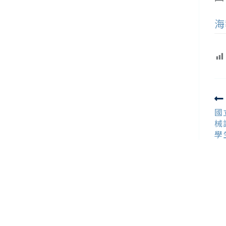
海
R
m
國
ar
械
學