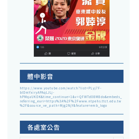
體中影音
https://www.youtube.com/watch?list=PLyj7F-
blDmYxiryAPAqLJLj-
hPMqaUKDK&time_continue=1&v=QFWTd08M8do&embeds_
referring_euri=https%3A%2F%2Fwww.ntpehs.ttct.edu.tw
%2F&source_ve_path=Mjg2NjY&feature=emb_logo
各處室公告
各