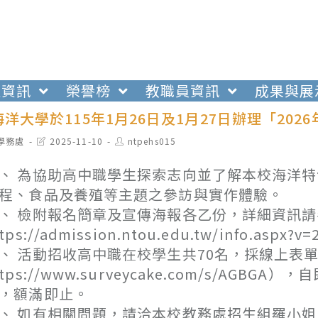
生資訊
榮譽榜
教職員資訊
成果與展
洋大學於115年1月26日及1月27日辦理「20
t
Post
Post
學務處
2025-11-10
ntpehs015
egory:
last
author:
modified:
、 為協助高中職學生探索志向並了解本校海洋
程、食品及養殖等主題之參訪與實作體驗。
、 檢附報名簡章及宣傳海報各乙份，詳細資訊
tps://admission.ntou.edu.tw/info.aspx?v
、 活動招收高中職在校學生共70名，採線上表
ttps://www.surveycake.com/s/AG
，額滿即止。
、 如有相關問題，請洽本校教務處招生組羅小姐，電話：