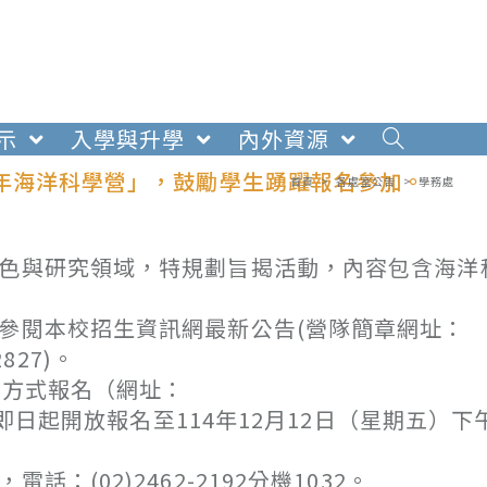
示
入學與升學
內外資源
26年海洋科學營」，鼓勵學生踴躍報名參加。
首頁
>
各處室公告
>
學務處
特色與研究領域，特規劃旨揭活動，內容包含海洋
請參閱本校招生資訊網最新公告(營隊簡章網
=2827)。
單方式報名（網址：
BGA），自即日起開放報名至114年12月12日（星期五）下
(02)2462-2192分機1032。