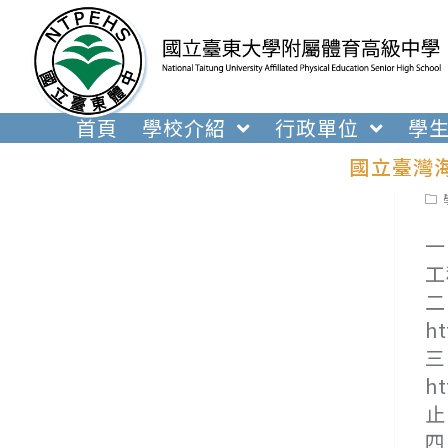
跳
轉
至
主
要
首頁
學校介紹
行政單位
學
內
國立臺灣海
容
Pos
cat
一
工
二
ht
三
h
止
四