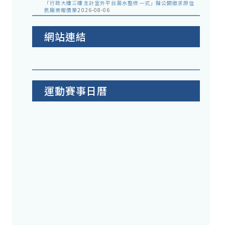
「行政大樓三樓主計室外平台漏水整修一式」擬公開徵求原住
民廠商報價單
2026-08-06
網站連結
運動賽事日曆