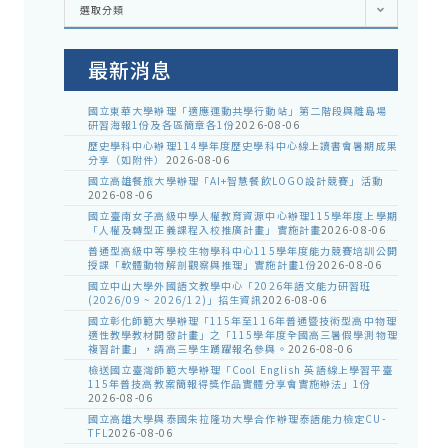
選取分類
處
室
公
告
最新消息
國立東華大學辦理「適應運動共學行動站」第二階段與離島場
研習海報1份及各區簡章各1份
2026-08-06
歷史學科中心辦理114學年度歷史學科中心線上讀書會暑期成果
分享（如附件）
2026-08-06
國立高雄餐旅大學辦理「AI+智慧餐飲LOGO設計競賽」活動
2026-08-06
國立臺南女子高級中學人權教育資源中心辦理115學年度上學期
「人權及轉型正義課程入校推廣計畫」實施計畫
2026-08-06
普通型高級中等學校生物學科中心115學年度能力競賽培訓公開
授課「軟體動物解剖觀察與推理」實施計畫1份
2026-08-06
國立中山大學外國語文教學中心「2026年語文能力研習班
(2026/09 ~ 2026/12)」招生資訊
2026-08-06
國立彰化師範大學辦理「115年至116年普通暨技術型高中物理
適性教學教材開發計畫」之「115學年度全國高三暑假學測物理
複習計畫」，請高三學生踴躍報名參與。
2026-08-06
檢送國立臺灣師範大學辦理「Cool English 英語線上學習平臺
115年普技高教案簡報得獎作品實體分享會實施辦法」1份
2026-08-06
國立高雄大學與泰國朱拉隆功大學合作辦理泰語能力檢定CU-
TFL
2026-08-06