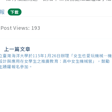
報
下載
Post Views:
193
上一篇文章
ead
ore
立臺灣海洋大學於115年1月26日辦理「女生也愛玩機械—
ticles
設計與應用在女學生之推廣教育：高中女生機械營」，鼓勵
生踴躍報名參加。