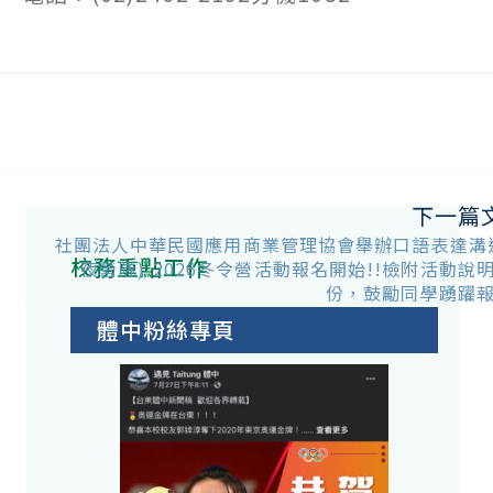
下一篇
機
社團法人中華民國應用商業管理協會舉辦口語表達溝
校務重點工作
夜營隊)-2026冬令營活動報名開始!!檢附活動說
份，鼓勵同學踴躍
體中粉絲專頁