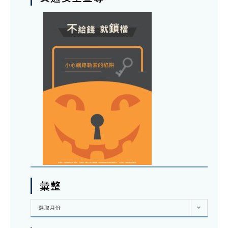
彙整
彙
選取月份
整