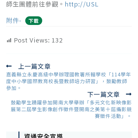
師生團體前往參觀。
http://USL
附件-
下載
Post Views:
132
上一篇文章
Read
more
嘉義縣立永慶高級中學辦理國教署所轄學校「114學年
articles
度中小學國際教育校長暨教師培力研習」，鼓勵教師
參加。
下一篇文章
鼓勵學生踴躍參加開南大學舉辦「多元文化新映像影
展第二屆學生影像創作徵件暨開南之美第十屆攝影競
賽徵件活動」。
資通安全宣導