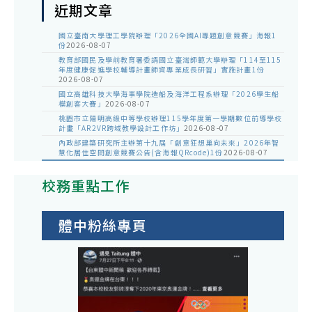
近期文章
國立臺南大學理工學院辦理「2026全國AI專題創意競賽」海報1
份
2026-08-07
教育部國民及學前教育署委請國立臺灣師範大學辦理「114至115
年度健康促進學校輔導計畫師資專業成長研習」實施計畫1份
2026-08-07
國立高雄科技大學海事學院造船及海洋工程系辦理「2026學生船
模創客大賽」
2026-08-07
桃園市立陽明高級中等學校辦理115學年度第一學期數位前導學校
計畫「AR2VR跨域教學設計工作坊」
2026-08-07
內政部建築研究所主辦第十九屆「創意狂想巢向未來」2026年智
慧化居住空間創意競賽公告(含海報QRcode)1份
2026-08-07
校務重點工作
體中粉絲專頁