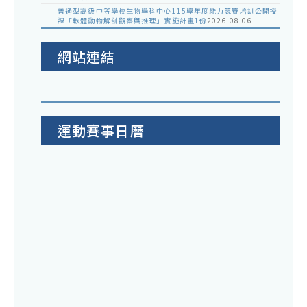
普通型高級中等學校生物學科中心115學年度能力競賽培訓公開授
課「軟體動物解剖觀察與推理」實施計畫1份
2026-08-06
網站連結
運動賽事日曆