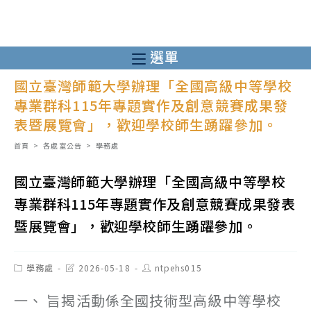
跳
轉
至
選單
主
國立臺灣師範大學辦理「全國高級中等學校
要
專業群科115年專題實作及創意競賽成果發
內
表暨展覽會」，歡迎學校師生踴躍參加。
容
首頁
>
各處室公告
>
學務處
國立臺灣師範大學辦理「全國高級中等學校
專業群科115年專題實作及創意競賽成果發表
暨展覽會」，歡迎學校師生踴躍參加。
Post
Post
Post
學務處
2026-05-18
ntpehs015
category:
last
author:
modified:
一、 旨揭活動係全國技術型高級中等學校