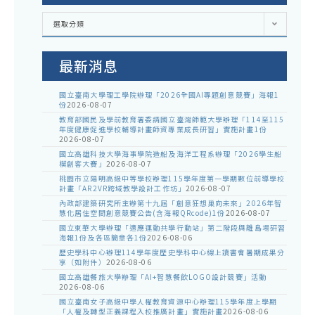
各
選取分類
處
室
公
告
最新消息
國立臺南大學理工學院辦理「2026全國AI專題創意競賽」海報1
份
2026-08-07
教育部國民及學前教育署委請國立臺灣師範大學辦理「114至115
年度健康促進學校輔導計畫師資專業成長研習」實施計畫1份
2026-08-07
國立高雄科技大學海事學院造船及海洋工程系辦理「2026學生船
模創客大賽」
2026-08-07
桃園市立陽明高級中等學校辦理115學年度第一學期數位前導學校
計畫「AR2VR跨域教學設計工作坊」
2026-08-07
內政部建築研究所主辦第十九屆「創意狂想巢向未來」2026年智
慧化居住空間創意競賽公告(含海報QRcode)1份
2026-08-07
國立東華大學辦理「適應運動共學行動站」第二階段與離島場研習
海報1份及各區簡章各1份
2026-08-06
歷史學科中心辦理114學年度歷史學科中心線上讀書會暑期成果分
享（如附件）
2026-08-06
國立高雄餐旅大學辦理「AI+智慧餐飲LOGO設計競賽」活動
2026-08-06
國立臺南女子高級中學人權教育資源中心辦理115學年度上學期
「人權及轉型正義課程入校推廣計畫」實施計畫
2026-08-06