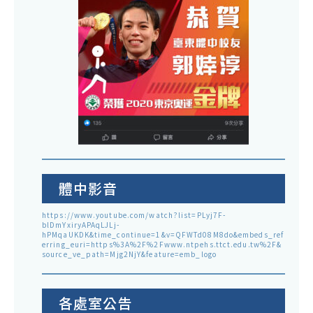
體中影音
https://www.youtube.com/watch?list=PLyj7F-
blDmYxiryAPAqLJLj-
hPMqaUKDK&time_continue=1&v=QFWTd08M8do&embeds_ref
erring_euri=https%3A%2F%2Fwww.ntpehs.ttct.edu.tw%2F&
source_ve_path=Mjg2NjY&feature=emb_logo
各處室公告