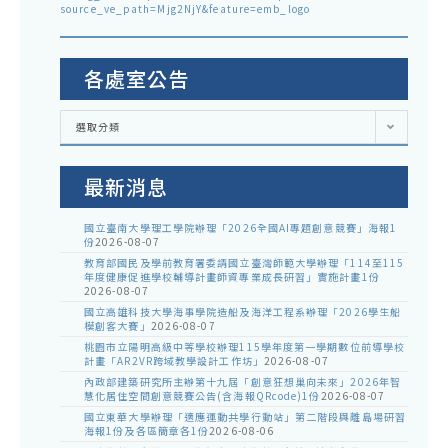
source_ve_path=Mjg2NjY&feature=emb_logo
各處室公告
各
選取分類
處
室
公
告
最新消息
國立臺南大學理工學院辦理「2026全國AI專題創意競賽」海報1
份
2026-08-07
教育部國民及學前教育署委請國立臺灣師範大學辦理「114至115
年度健康促進學校輔導計畫師資專業成長研習」實施計畫1份
2026-08-07
國立高雄科技大學海事學院造船及海洋工程系辦理「2026學生船
模創客大賽」
2026-08-07
桃園市立陽明高級中等學校辦理115學年度第一學期數位前導學校
計畫「AR2VR跨域教學設計工作坊」
2026-08-07
內政部建築研究所主辦第十九屆「創意狂想巢向未來」2026年智
慧化居住空間創意競賽公告(含海報QRcode)1份
2026-08-07
國立東華大學辦理「適應運動共學行動站」第二階段與離島場研習
海報1份及各區簡章各1份
2026-08-06