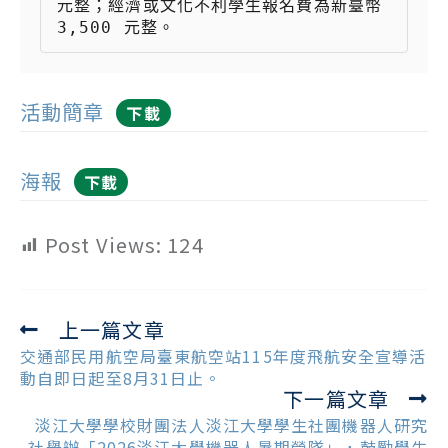
元整；經濟或文化不利學生報名費為新臺幣
3,500 元整。   
活動簡章
下載
海報
下載
Post Views:
124
上一篇文章
Read
more
交通部民用航空局臺東航空站115年度飛航安全宣導活
articles
動自即日起至8月31日止。
下一篇文章
淡江大學學校財團法人淡江大學學生社團機器人研究
社舉辦「2026淡江大學機器人暑期營隊」，鼓勵學生