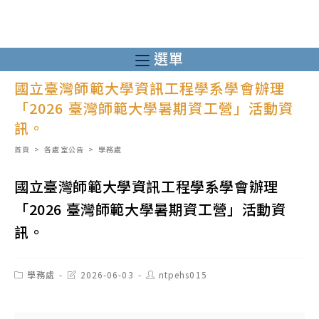
跳
轉
至
選單
主
國立臺灣師範大學資訊工程學系學會辦理
要
「2026 臺灣師範大學暑期資工營」活動資
內
訊。
容
首頁
>
各處室公告
>
學務處
國立臺灣師範大學資訊工程學系學會辦理
「2026 臺灣師範大學暑期資工營」活動資
訊。
Post
Post
Post
學務處
2026-06-03
ntpehs015
category:
last
author:
modified: