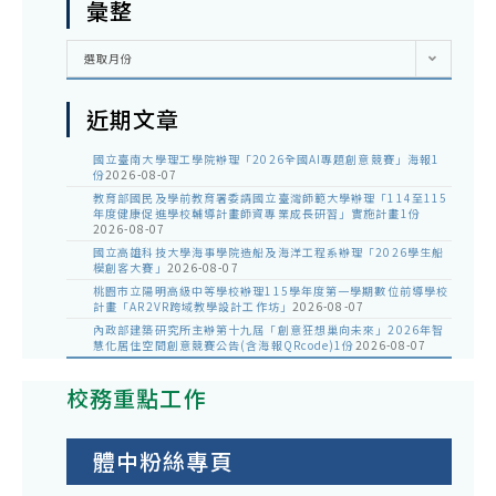
彙整
彙
選取月份
整
近期文章
國立臺南大學理工學院辦理「2026全國AI專題創意競賽」海報1
份
2026-08-07
教育部國民及學前教育署委請國立臺灣師範大學辦理「114至115
年度健康促進學校輔導計畫師資專業成長研習」實施計畫1份
2026-08-07
國立高雄科技大學海事學院造船及海洋工程系辦理「2026學生船
模創客大賽」
2026-08-07
桃園市立陽明高級中等學校辦理115學年度第一學期數位前導學校
計畫「AR2VR跨域教學設計工作坊」
2026-08-07
內政部建築研究所主辦第十九屆「創意狂想巢向未來」2026年智
慧化居住空間創意競賽公告(含海報QRcode)1份
2026-08-07
校務重點工作
體中粉絲專頁