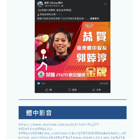
體中影音
https://www.youtube.com/watch?list=PLyj7F-
blDmYxiryAPAqLJLj-
hPMqaUKDK&time_continue=1&v=QFWTd08M8do&embeds_ref
erring_euri=https%3A%2F%2Fwww.ntpehs.ttct.edu.tw%2F&