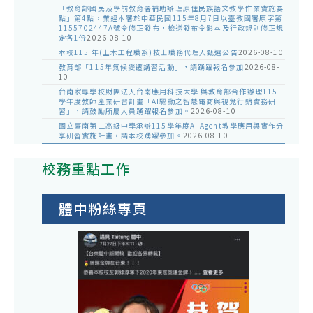
「教育部國民及學前教育署補助辦理原住民族語文教學作業實施要
點」第4點，業經本署於中華民國115年8月7日以臺教國署原字第
1155702447A號令修正發布，檢送發布令影本及行政規則修正規
定各1份
2026-08-10
本校115 年(土木工程職系)技士職務代理人甄選公告
2026-08-10
教育部「115年氣候變遷講習活動」，請踴躍報名參加
2026-08-
10
台南家專學校財團法人台南應用科技大學 與教育部合作辦理115
學年度教師產業研習計畫「AI驅動之智慧電商與視覺行銷實務研
習」，請鼓勵所屬人員踴躍報名參加。
2026-08-10
國立臺南第二高級中學承辦115學年度AI Agent教學應用與實作分
享研習實施計畫，請本校踴躍參加。
2026-08-10
校務重點工作
體中粉絲專頁