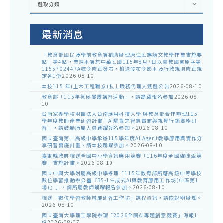
選取分類
處
室
公
告
最新消息
「教育部國民及學前教育署補助辦理原住民族語文教學作業實施要
點」第4點，業經本署於中華民國115年8月7日以臺教國署原字第
1155702447A號令修正發布，檢送發布令影本及行政規則修正規
定各1份
2026-08-10
本校115 年(土木工程職系)技士職務代理人甄選公告
2026-08-10
教育部「115年氣候變遷講習活動」，請踴躍報名參加
2026-08-
10
台南家專學校財團法人台南應用科技大學 與教育部合作辦理115
學年度教師產業研習計畫「AI驅動之智慧電商與視覺行銷實務研
習」，請鼓勵所屬人員踴躍報名參加。
2026-08-10
國立臺南第二高級中學承辦115學年度AI Agent教學應用與實作分
享研習實施計畫，請本校踴躍參加。
2026-08-10
臺東縣政府檢送全國中小學資訊應用競賽「116年度全國貓咪盃競
賽」實施計畫。
2026-08-10
國立中興大學附屬高級中學辦理「115年教育部所轄高級中等學校
數位學習推動辦公室『B5-1生成式AI與教育應用工作坊(中區第1
場)』」，請所屬教師踴躍報名參加。
2026-08-10
檢送「數位學習教師增能研習工作坊」課程資訊，請依說明辦理。
2026-08-10
國立臺南大學理工學院辦理「2026全國AI專題創意競賽」海報1
份
2026-08-07