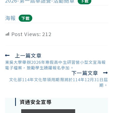
2026-第一屆華語營-活動簡章
下載
海報
下載
Post Views:
212
上一篇文章
Read
more
東吳大學舉辦2026年寒假高中生研習營小型文宣海報
articles
電子檔案，鼓勵學生踴躍報名參加。
下一篇文章
文化部114年文化幣領用期限將於114年12月31日屆
期。
資通安全宣導