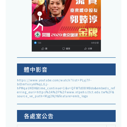
體中影音
https://www.youtube.com/watch?list=PLyj7F-
blDmYxiryAPAqLJLj-
hPMqaUKDK&time_continue=1&v=QFWTd08M8do&embeds_ref
erring_euri=https%3A%2F%2Fwww.ntpehs.ttct.edu.tw%2F&
source_ve_path=Mjg2NjY&feature=emb_logo
各處室公告
各