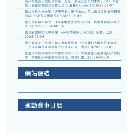
內政部建築研究所主辦第十九屆「創意狂想巢向未來」2026年智
慧化居住空間創意競賽公告(含海報QRcode)1份
2026-08-07
國立東華大學辦理「適應運動共學行動站」第二階段與離島場研習
海報1份及各區簡章各1份
2026-08-06
歷史學科中心辦理114學年度歷史學科中心線上讀書會暑期成果分
享（如附件）
2026-08-06
國立高雄餐旅大學辦理「AI+智慧餐飲LOGO設計競賽」活動
2026-08-06
國立臺南女子高級中學人權教育資源中心辦理115學年度上學期
「人權及轉型正義課程入校推廣計畫」實施計畫
2026-08-06
普通型高級中等學校生物學科中心115學年度能力競賽培訓公開授
課「軟體動物解剖觀察與推理」實施計畫1份
2026-08-06
網站連結
運動賽事日曆