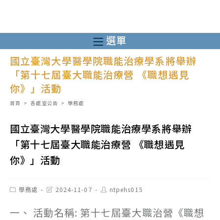
跳
轉
至
選單
主
國立臺灣大學醫學院職能治療學系將舉辦
要
「第十七屆臺大職能治療營 《職想遇見
內
你》」活動
容
首頁
>
各處室公告
>
學務處
國立臺灣大學醫學院職能治療學系將舉辦
「第十七屆臺大職能治療營 《職想遇見
你》」活動
Post
Post
Post
學務處
2024-11-07
ntpehs015
category:
last
author:
modified:
一、 活動名稱: 第十七屆臺大職治營《職想