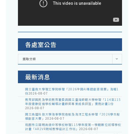
各處室公告
各
選取分類
處
室
公
告
最新消息
國立臺南大學理工學院辦理「2026全國AI專題創意競賽」海報1
份
2026-08-07
教育部國民及學前教育署委請國立臺灣師範大學辦理「114至115
年度健康促進學校輔導計畫師資專業成長研習」實施計畫1份
2026-08-07
國立高雄科技大學海事學院造船及海洋工程系辦理「2026學生船
模創客大賽」
2026-08-07
桃園市立陽明高級中等學校辦理115學年度第一學期數位前導學校
計畫「AR2VR跨域教學設計工作坊」
2026-08-07