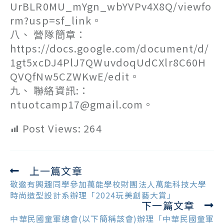
UrBLR0MU_mYgn_wbYVPv4X8Q/viewfo
rm?usp=sf_link。
八、 營隊簡章：
https://docs.google.com/document/d/
1gt5xcDJ4PlJ7QWuvdoqUdCXlr8C60H
QVQfNw5CZWKwE/edit。
九、 聯絡資訊:：
ntuotcamp17@gmail.com。
Post Views:
264
上一篇文章
Read
more
敬邀有興趣同學參加萬能學校財團法人萬能科技大學
articles
時尚造型設計系辦理「2024玩美創藝大賞」
下一篇文章
中華民國童軍總會(以下簡稱該會)辦理「中華民國童軍