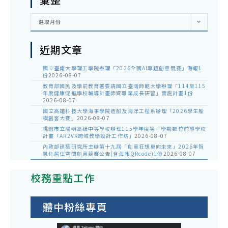
彙
選取月份
整
近期文章
國立臺南大學理工學院辦理「2026全國AI專題創意競賽」海報1
份
2026-08-07
教育部國民及學前教育署委請國立臺灣師範大學辦理「114至115
年度健康促進學校輔導計畫師資專業成長研習」實施計畫1份
2026-08-07
國立高雄科技大學海事學院造船及海洋工程系辦理「2026學生船
模創客大賽」
2026-08-07
桃園市立陽明高級中等學校辦理115學年度第一學期數位前導學校
計畫「AR2VR跨域教學設計工作坊」
2026-08-07
內政部建築研究所主辦第十九屆「創意狂想巢向未來」2026年智
慧化居住空間創意競賽公告(含海報QRcode)1份
2026-08-07
校務重點工作
體中粉絲專頁