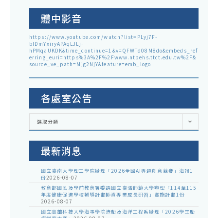
體中影音
https://www.youtube.com/watch?list=PLyj7F-
blDmYxiryAPAqLJLj-
hPMqaUKDK&time_continue=1&v=QFWTd08M8do&embeds_ref
erring_euri=https%3A%2F%2Fwww.ntpehs.ttct.edu.tw%2F&
source_ve_path=Mjg2NjY&feature=emb_logo
各處室公告
各
選取分類
處
室
公
告
最新消息
國立臺南大學理工學院辦理「2026全國AI專題創意競賽」海報1
份
2026-08-07
教育部國民及學前教育署委請國立臺灣師範大學辦理「114至115
年度健康促進學校輔導計畫師資專業成長研習」實施計畫1份
2026-08-07
國立高雄科技大學海事學院造船及海洋工程系辦理「2026學生船