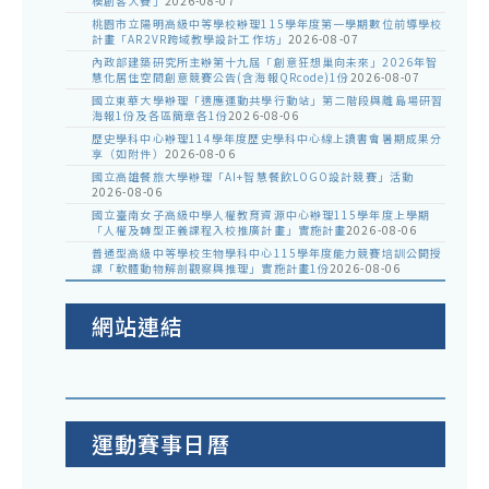
模創客大賽」
2026-08-07
桃園市立陽明高級中等學校辦理115學年度第一學期數位前導學校
計畫「AR2VR跨域教學設計工作坊」
2026-08-07
內政部建築研究所主辦第十九屆「創意狂想巢向未來」2026年智
慧化居住空間創意競賽公告(含海報QRcode)1份
2026-08-07
國立東華大學辦理「適應運動共學行動站」第二階段與離島場研習
海報1份及各區簡章各1份
2026-08-06
歷史學科中心辦理114學年度歷史學科中心線上讀書會暑期成果分
享（如附件）
2026-08-06
國立高雄餐旅大學辦理「AI+智慧餐飲LOGO設計競賽」活動
2026-08-06
國立臺南女子高級中學人權教育資源中心辦理115學年度上學期
「人權及轉型正義課程入校推廣計畫」實施計畫
2026-08-06
普通型高級中等學校生物學科中心115學年度能力競賽培訓公開授
課「軟體動物解剖觀察與推理」實施計畫1份
2026-08-06
網站連結
運動賽事日曆