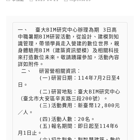
category:
last
author:
modified:
一、  臺大BIM研究中心辦理為期 3日高
中職暑期BIM研習活動，從設計、建模到知
識管理，帶領學員走入營建的數位世界，親
身體驗用BIM（建築資訊塑模）及相關科技
來打造數位未來。敬請踴躍參加，活動內容
詳如附件。

 二、  研習營相關資訊：

 　　  (一)研習日期：114年7月2日至4
日。

 　　  (二)研習地點：臺大BIM研究中心 
（臺北市大安區辛亥路三段200號）。

 　　  (三)活動費用：新臺幣12,800元
／人。

 　　  (四)活動人數：20名。

 　　  (五)報名期間：即日起至114年6
月1日止。

 　　  (六)招生對象：對智慧建築、數位