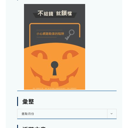
彙整
彙
選取月份
整