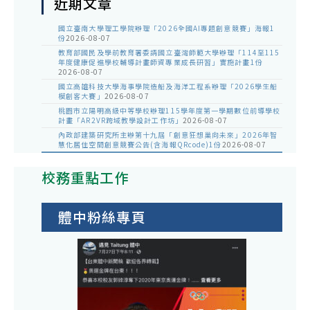
近期文章
國立臺南大學理工學院辦理「2026全國AI專題創意競賽」海報1
份
2026-08-07
教育部國民及學前教育署委請國立臺灣師範大學辦理「114至115
年度健康促進學校輔導計畫師資專業成長研習」實施計畫1份
2026-08-07
國立高雄科技大學海事學院造船及海洋工程系辦理「2026學生船
模創客大賽」
2026-08-07
桃園市立陽明高級中等學校辦理115學年度第一學期數位前導學校
計畫「AR2VR跨域教學設計工作坊」
2026-08-07
內政部建築研究所主辦第十九屆「創意狂想巢向未來」2026年智
慧化居住空間創意競賽公告(含海報QRcode)1份
2026-08-07
校務重點工作
體中粉絲專頁