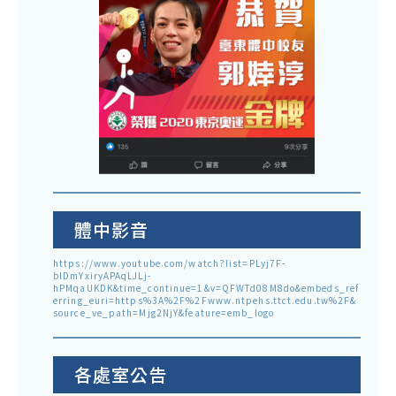
體中影音
https://www.youtube.com/watch?list=PLyj7F-
blDmYxiryAPAqLJLj-
hPMqaUKDK&time_continue=1&v=QFWTd08M8do&embeds_ref
erring_euri=https%3A%2F%2Fwww.ntpehs.ttct.edu.tw%2F&
source_ve_path=Mjg2NjY&feature=emb_logo
各處室公告