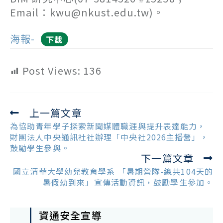
Email：kwu@nkust.edu.tw)。
海報-
下載
Post Views:
136
上一篇文章
Read
more
為協助青年學子探索新聞媒體職涯與提升表達能力，
articles
財團法人中央通訊社社辦理「中央社2026主播營」，
鼓勵學生參與。
下一篇文章
國立清華大學幼兒教育學系 「暑期營隊-總共104天的
暑假幼到來」宣傳活動資訊，鼓勵學生參加。
資通安全宣導