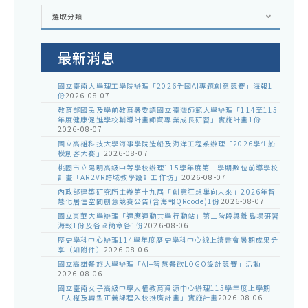
各
選取分類
處
室
公
告
最新消息
國立臺南大學理工學院辦理「2026全國AI專題創意競賽」海報1
份
2026-08-07
教育部國民及學前教育署委請國立臺灣師範大學辦理「114至115
年度健康促進學校輔導計畫師資專業成長研習」實施計畫1份
2026-08-07
國立高雄科技大學海事學院造船及海洋工程系辦理「2026學生船
模創客大賽」
2026-08-07
桃園市立陽明高級中等學校辦理115學年度第一學期數位前導學校
計畫「AR2VR跨域教學設計工作坊」
2026-08-07
內政部建築研究所主辦第十九屆「創意狂想巢向未來」2026年智
慧化居住空間創意競賽公告(含海報QRcode)1份
2026-08-07
國立東華大學辦理「適應運動共學行動站」第二階段與離島場研習
海報1份及各區簡章各1份
2026-08-06
歷史學科中心辦理114學年度歷史學科中心線上讀書會暑期成果分
享（如附件）
2026-08-06
國立高雄餐旅大學辦理「AI+智慧餐飲LOGO設計競賽」活動
2026-08-06
國立臺南女子高級中學人權教育資源中心辦理115學年度上學期
「人權及轉型正義課程入校推廣計畫」實施計畫
2026-08-06