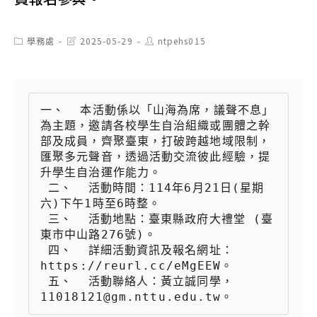
Post
Post
Post
學務處
2025-05-29
ntpehs015
category:
last
author:
modified:
一、  本活動係以「山海為席，議聲不息」
為主題，邀請各校學生自治組織或團體之幹
部及成員，齊聚臺東，打破跨越地域限制，
匯聚多元聲音，透過活動交流彼此經驗，提
升學生自治運作能力。

 二、  活動時間：114年6月21日(星期
六)下午1時至6時整。

 三、  活動地點：臺東縣政府大禮堂 (臺
東市中山路276號)。

 四、  詳細活動資訊及報名網址：
https://reurl.cc/eMgEEW。

 五、  活動聯絡人：黃立誠同學，
11018121@gm.nttu.edu.tw。