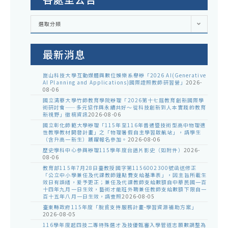
各
選取分類
處
室
公
告
最新消息
崑山科技大學互動媒體與數位娛樂系舉辦「2026 AI(Generative
AI Planning and Applications)國際證照教師研習營」
2026-
08-06
國立清華大學竹師教育學院辦理「2026第十七屆教育創新國際學
術研討會——多元協作與永續共好～從科技創新到人本實踐的教育
新視野」徵稿資訊
2026-08-06
國立彰化師範大學辦理「115年至116年普通暨技術型高中物理適
性教學教材開發計畫」之「物理暑假自主學習啟航站」，請學生
（含升高一新生）踴躍報名參加。
2026-08-06
歷史學科中心參與辦理115學年度台語片影史（如附件）
2026-
08-06
教育部115年7月28日臺教授國字第1156002300號函送修正
「公立中小學兼任及代課教師鐘點費支給基準表」，因主旨所載生
效日有誤繕，爰予更正；兼任及代課教師支給數額自中華民國一百
十四年九月一日生效，藝術才能班外聘兼任教師支給數額下限自一
百十五年八月一日生效，請查照
2026-08-05
臺東縣政府115年度「脫貧支持服務計畫-學習資源補助方案」
2026-08-05
116學年度起四技二專特殊選才及技優甄審入學管道志願數調整為