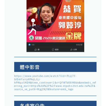
體中影音
https://www.youtube.com/watch?list=PLyj7F-
blDmYxiryAPAqLJLj-
hPMqaUKDK&time_continue=1&v=QFWTd08M8do&embeds_ref
erring_euri=https%3A%2F%2Fwww.ntpehs.ttct.edu.tw%2F&
source_ve_path=Mjg2NjY&feature=emb_logo
各處室公告