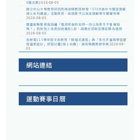
6個志願
2026-08-05
國立中山大學教育研究所楊淑晴教授辦理「STEM高中生職涯發展
線上系列講座」活動資訊，敬請惠予公告並鼓勵學生踴躍參與
2026-08-05
關臺東縣警察局拍攝「鏡頭背後的陷阱－你以為男生不會被拍
嗎？」防制兒少性剝削微電影1部，請貴校協助宣導並廣為運用
2026-08-05
為辦理115學年度生命教育「模組式課程」與「多元評量與學習歷
程檔案設計」研習計畫(線上共備)，請有興趣教師參與
2026-08-
05
網站連結
運動賽事日曆