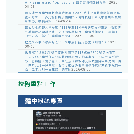
AI Planning and Applications)國際證照教師研習營」
2026-
08-06
國立清華大學竹師教育學院辦理「2026第十七屆教育創新國際學
術研討會——多元協作與永續共好～從科技創新到人本實踐的教育
新視野」徵稿資訊
2026-08-06
國立彰化師範大學辦理「115年至116年普通暨技術型高中物理適
性教學教材開發計畫」之「物理暑假自主學習啟航站」，請學生
（含升高一新生）踴躍報名參加。
2026-08-06
歷史學科中心參與辦理115學年度台語片影史（如附件）
2026-
08-06
教育部115年7月28日臺教授國字第1156002300號函送修正
「公立中小學兼任及代課教師鐘點費支給基準表」，因主旨所載生
效日有誤繕，爰予更正；兼任及代課教師支給數額自中華民國一百
十四年九月一日生效，藝術才能班外聘兼任教師支給數額下限自一
百十五年八月一日生效，請查照
2026-08-05
校務重點工作
體中粉絲專頁