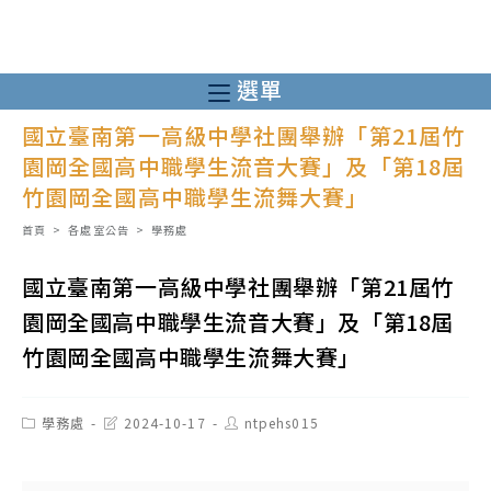
跳
轉
至
選單
主
國立臺南第一高級中學社團舉辦「第21屆竹
要
園岡全國高中職學生流音大賽」及「第18屆
內
竹園岡全國高中職學生流舞大賽」
容
首頁
>
各處室公告
>
學務處
國立臺南第一高級中學社團舉辦「第21屆竹
園岡全國高中職學生流音大賽」及「第18屆
竹園岡全國高中職學生流舞大賽」
Post
Post
Post
學務處
2024-10-17
ntpehs015
category:
last
author:
modified: