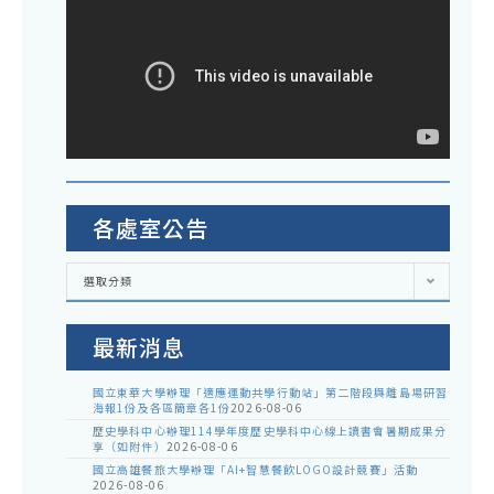
各處室公告
各
選取分類
處
室
公
告
最新消息
國立東華大學辦理「適應運動共學行動站」第二階段與離島場研習
海報1份及各區簡章各1份
2026-08-06
歷史學科中心辦理114學年度歷史學科中心線上讀書會暑期成果分
享（如附件）
2026-08-06
國立高雄餐旅大學辦理「AI+智慧餐飲LOGO設計競賽」活動
2026-08-06