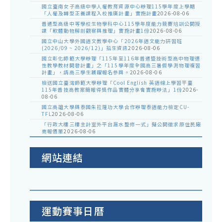
國立臺南女子高級中學人權教育資源中心辦理115學年度上學期
「人權及轉型正義課程入校推廣計畫」實施計畫
2026-08-06
普通型高級中等學校生物學科中心115學年度能力競賽培訓公開授
課「軟體動物解剖觀察與推理」實施計畫1份
2026-08-06
國立中山大學外國語文教學中心「2026年語文能力研習班
(2026/09 ~ 2026/12)」招生資訊
2026-08-06
國立彰化師範大學辦理「115年至116年普通暨技術型高中物理適
性教學教材開發計畫」之「115學年度全國高三暑假學測物理複習
計畫」，請高三學生踴躍報名參與。
2026-08-06
檢送國立臺灣師範大學辦理「Cool English 英語線上學習平臺
115年普技高教案簡報得獎作品實體分享會實施辦法」1份
2026-
08-06
國立高雄大學與泰國朱拉隆功大學合作辦理泰語能力檢定CU-
TFL
2026-08-06
「行政大樓三樓主計室外平台漏水整修一式」擬公開徵求原住民廠
商報價單
2026-08-06
網站連結
運動賽事日曆