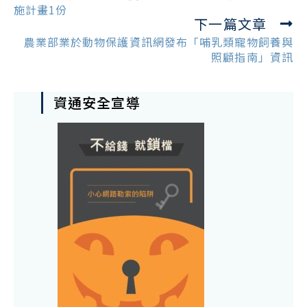
articles
施計畫1份
下一篇文章
農業部業於動物保護資訊網發布「哺乳類寵物飼養與
照顧指南」資訊
資通安全宣導