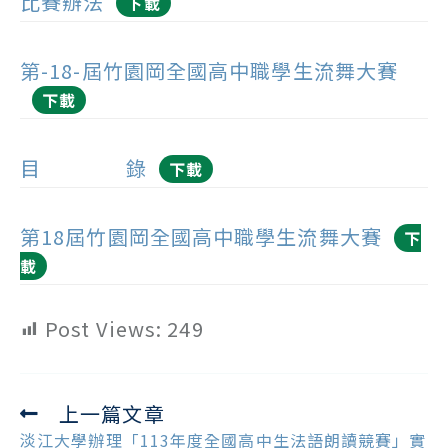
比賽辦法
下載
第-18-屆竹園岡全國高中職學生流舞大賽
下載
目 錄
下載
第18屆竹園岡全國高中職學生流舞大賽
下
載
Post Views:
249
上一篇文章
Read
more
淡江大學辦理「113年度全國高中生法語朗讀競賽」實