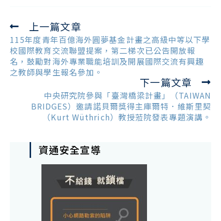
上一篇文章
Read
more
115年度青年百億海外圓夢基金計畫之高級中等以下學
articles
校國際教育交流聯盟提案，第二梯次已公告開放報
名，鼓勵對海外專業職能培訓及開展國際交流有興趣
之教師與學生報名參加。
下一篇文章
中央研究院參與「臺灣橋梁計畫」（TAIWAN
BRIDGES）邀請諾貝爾獎得主庫爾特．維斯里契
（Kurt Wüthrich）教授蒞院發表專題演講。
資通安全宣導