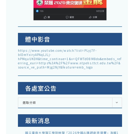
體中影音
https://www.youtube.com/watch?list=PLyj7F-
blDmYxiryAPAqLJLj-
hPMqaUKDK&time_continue=1&v=QFWTd08M8do&embeds_ref
erring_euri=https%3A%2F%2Fwww.ntpehs.ttct.edu.tw%2F&
source_ve_path=Mjg2NjY&feature=emb_logo
各處室公告
各
選取分類
處
室
公
告
最新消息
國立臺南大學理工學院辦理「2026全國AI專題創意競賽」海報1