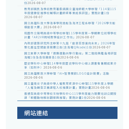
份
2026-08-07
教育部國民及學前教育署委請國立臺灣師範大學辦理「114至115
年度健康促進學校輔導計畫師資專業成長研習」實施計畫1份
2026-08-07
國立高雄科技大學海事學院造船及海洋工程系辦理「2026學生船
模創客大賽」
2026-08-07
桃園市立陽明高級中等學校辦理115學年度第一學期數位前導學校
計畫「AR2VR跨域教學設計工作坊」
2026-08-07
內政部建築研究所主辦第十九屆「創意狂想巢向未來」2026年智
慧化居住空間創意競賽公告(含海報QRcode)1份
2026-08-07
國立東華大學辦理「適應運動共學行動站」第二階段與離島場研習
海報1份及各區簡章各1份
2026-08-06
歷史學科中心辦理114學年度歷史學科中心線上讀書會暑期成果分
享（如附件）
2026-08-06
國立高雄餐旅大學辦理「AI+智慧餐飲LOGO設計競賽」活動
2026-08-06
國立臺南女子高級中學人權教育資源中心辦理115學年度上學期
「人權及轉型正義課程入校推廣計畫」實施計畫
2026-08-06
普通型高級中等學校生物學科中心115學年度能力競賽培訓公開授
課「軟體動物解剖觀察與推理」實施計畫1份
2026-08-06
網站連結