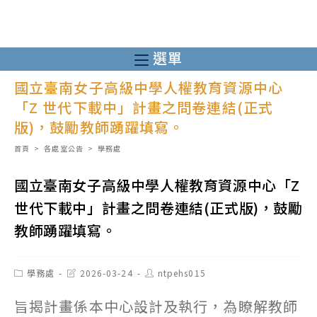
跳
轉
至
選單
主
國立臺南女子高級中學人權教育資源中心
要
「Z 世代下載中」計畫之問卷連結(正式
內
版)，鼓勵教師踴躍填寫。
容
首頁
>
各處室公告
>
學務處
國立臺南女子高級中學人權教育資源中心「Z
世代下載中」計畫之問卷連結(正式版)，鼓勵
教師踴躍填寫。
Post
Post
Post
學務處
2026-03-24
ntpehs015
category:
last
author:
modified:
旨揭計畫係本中心設計及執行，為瞭解教師