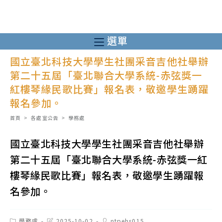
跳
轉
至
選單
主
國立臺北科技大學學生社團采音吉他社舉辦
要
第二十五屆「臺北聯合大學系統-赤弦獎一
內
紅樓琴緣民歌比賽」報名表，敬邀學生踴躍
容
報名參加。
首頁
>
各處室公告
>
學務處
國立臺北科技大學學生社團采音吉他社舉辦
第二十五屆「臺北聯合大學系統-赤弦獎一紅
樓琴緣民歌比賽」報名表，敬邀學生踴躍報
名參加。
Post
Post
Post
學務處
2025-10-02
ntpehs015