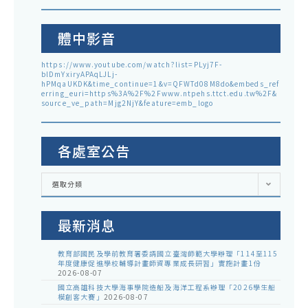
體中影音
https://www.youtube.com/watch?list=PLyj7F-
blDmYxiryAPAqLJLj-
hPMqaUKDK&time_continue=1&v=QFWTd08M8do&embeds_ref
erring_euri=https%3A%2F%2Fwww.ntpehs.ttct.edu.tw%2F&
source_ve_path=Mjg2NjY&feature=emb_logo
各處室公告
各
選取分類
處
室
公
告
最新消息
教育部國民及學前教育署委請國立臺灣師範大學辦理「114至115
年度健康促進學校輔導計畫師資專業成長研習」實施計畫1份
2026-08-07
國立高雄科技大學海事學院造船及海洋工程系辦理「2026學生船
模創客大賽」
2026-08-07