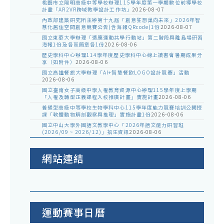
桃園市立陽明高級中等學校辦理115學年度第一學期數位前導學校
計畫「AR2VR跨域教學設計工作坊」
2026-08-07
內政部建築研究所主辦第十九屆「創意狂想巢向未來」2026年智
慧化居住空間創意競賽公告(含海報QRcode)1份
2026-08-07
國立東華大學辦理「適應運動共學行動站」第二階段與離島場研習
海報1份及各區簡章各1份
2026-08-06
歷史學科中心辦理114學年度歷史學科中心線上讀書會暑期成果分
享（如附件）
2026-08-06
國立高雄餐旅大學辦理「AI+智慧餐飲LOGO設計競賽」活動
2026-08-06
國立臺南女子高級中學人權教育資源中心辦理115學年度上學期
「人權及轉型正義課程入校推廣計畫」實施計畫
2026-08-06
普通型高級中等學校生物學科中心115學年度能力競賽培訓公開授
課「軟體動物解剖觀察與推理」實施計畫1份
2026-08-06
國立中山大學外國語文教學中心「2026年語文能力研習班
(2026/09 ~ 2026/12)」招生資訊
2026-08-06
網站連結
運動賽事日曆