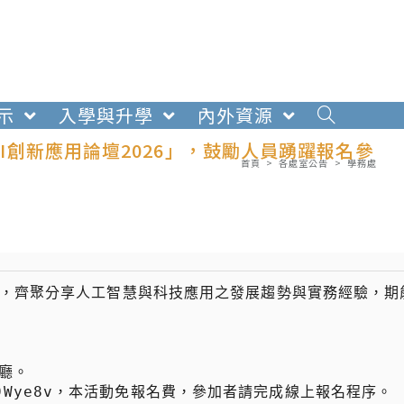
示
入學與升學
內外資源
AI創新應用論壇2026」，鼓勵人員踴躍報名參
首頁
>
各處室公告
>
學務處
與，齊聚分享人工智慧與科技應用之發展趨勢與實務經驗，期
cc/9Wye8v，本活動免報名費，參加者請完成線上報名程序。