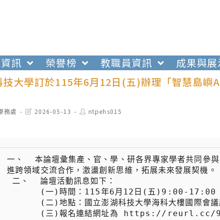
生資訊
榮譽榜
教職員資訊
成果與展
技大學訂於115年6月12日(五)辦理「智慧島嶼
t
Post
Post
學務處
2026-05-13
ntpehs015
egory:
last
author:
modified:
一、  本論壇彙集產、官、學、研各界專家學者共同參
進跨領域交流合作，激盪創新思維，拓展未來發展契機。

 二、  論壇活動訊息如下：

 　　  (一)時間：115年6月12日(五)9:00-17:00

 　　  (二)地點：國立澎湖科技大學海科大樓國際會議廳。

 　　  (三)報名連結網址為 https://reurl.