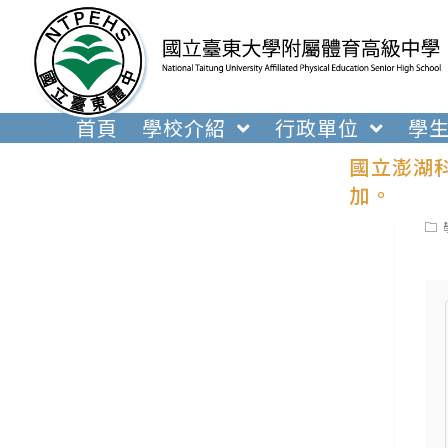
跳
轉
至
主
要
首頁
學校介紹
行政單位
學
內
國立澎湖科
容
加。
Pos
cat