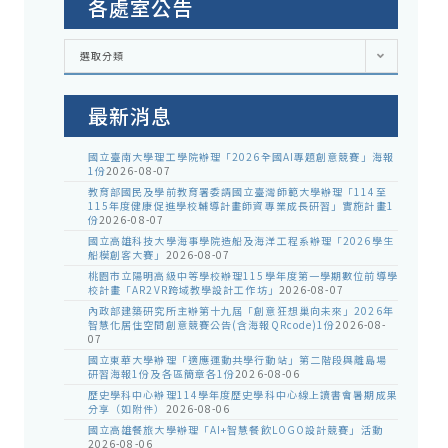
各處室公告
各
選取分類
處
室
公
告
最新消息
國立臺南大學理工學院辦理「2026全國AI專題創意競賽」海報
1份
2026-08-07
教育部國民及學前教育署委請國立臺灣師範大學辦理「114至
115年度健康促進學校輔導計畫師資專業成長研習」實施計畫1
份
2026-08-07
國立高雄科技大學海事學院造船及海洋工程系辦理「2026學生
船模創客大賽」
2026-08-07
桃園市立陽明高級中等學校辦理115學年度第一學期數位前導學
校計畫「AR2VR跨域教學設計工作坊」
2026-08-07
內政部建築研究所主辦第十九屆「創意狂想巢向未來」2026年
智慧化居住空間創意競賽公告(含海報QRcode)1份
2026-08-
07
國立東華大學辦理「適應運動共學行動站」第二階段與離島場
研習海報1份及各區簡章各1份
2026-08-06
歷史學科中心辦理114學年度歷史學科中心線上讀書會暑期成果
分享（如附件）
2026-08-06
國立高雄餐旅大學辦理「AI+智慧餐飲LOGO設計競賽」活動
2026-08-06