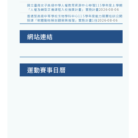
國立臺南女子高級中學人權教育資源中心辦理115學年度上學期
「人權及轉型正義課程入校推廣計畫」實施計畫
2026-08-06
普通型高級中等學校生物學科中心115學年度能力競賽培訓公開
授課「軟體動物解剖觀察與推理」實施計畫1份
2026-08-06
網站連結
運動賽事日曆