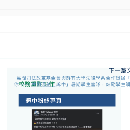
下一篇
民間司法改革基金會與靜宜大學法律學系合作舉辦
校務重點工作
你 —— 性別溫差上訴中」暑期學生營隊，鼓勵學生
體中粉絲專頁