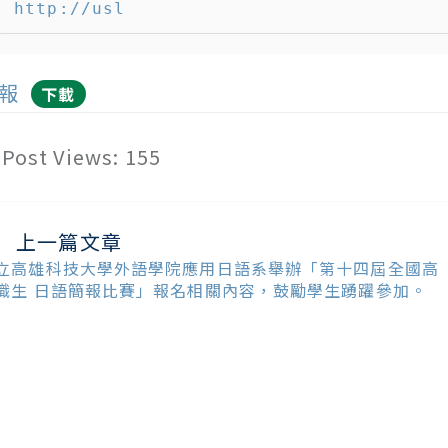
http://usl
報
下載
Post Views:
155
上一篇文章
ead
ore
立高雄科技大學外語學院應用日語系舉辦「第十四屆全國高
ticles
職生 日語簡報比賽」報名相關內容，鼓勵學生踴躍參加。