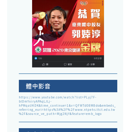
體中影音
https://www.youtube.com/watch?list=PLyj7F-
blDmYxiryAPAqLJLj-
hPMqaUKDK&time_continue=1&v=QFWTd08M8do&embeds_
referring_euri=https%3A%2F%2Fwww.ntpehs.ttct.edu.tw
%2F&source_ve_path=Mjg2NjY&feature=emb_logo