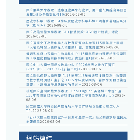
國立東華大學辦理「適應運動共學行動站」第二階段與離島場研習
海報1份及各區簡章各1份
2026-08-06
歷史學科中心辦理114學年度歷史學科中心線上讀書會暑期成果分
享（如附件）
2026-08-06
國立高雄餐旅大學辦理「AI+智慧餐飲LOGO設計競賽」活動
2026-08-06
國立臺南女子高級中學人權教育資源中心辦理115學年度上學期
「人權及轉型正義課程入校推廣計畫」實施計畫
2026-08-06
普通型高級中等學校生物學科中心115學年度能力競賽培訓公開授
課「軟體動物解剖觀察與推理」實施計畫1份
2026-08-06
國立中山大學外國語文教學中心「2026年語文能力研習班
(2026/09 ~ 2026/12)」招生資訊
2026-08-06
國立彰化師範大學辦理「115年至116年普通暨技術型高中物理適
性教學教材開發計畫」之「115學年度全國高三暑假學測物理複習
計畫」，請高三學生踴躍報名參與。
2026-08-06
檢送國立臺灣師範大學辦理「Cool English 英語線上學習平臺
115年普技高教案簡報得獎作品實體分享會實施辦法」1份
2026-
08-06
國立高雄大學與泰國朱拉隆功大學合作辦理泰語能力檢定CU-
TFL
2026-08-06
「行政大樓三樓主計室外平台漏水整修一式」擬公開徵求原住民廠
商報價單
2026-08-06
網站連結