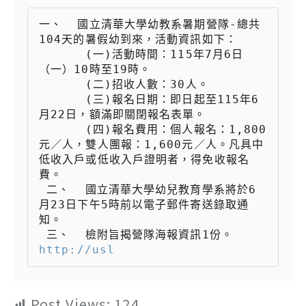
一、  國立清華大學幼教系暑期營隊-總共
104天的暑假幼到來，活動資訊如下：

 　　  (一)活動時間：115年7月6日
（一）10時至19時。

 　　  (二)招收人數：30人。

 　　  (三)報名日期：即日起至115年6
月22日，額滿即關閉報名表單。

 　　  (四)報名費用：個人報名：1,800
元／人，雙人團報：1,600元／人。凡具中
低收入戶或低收入戶證明者，得免收報名
費。

 二、  國立清華大學幼兒教育學系將於6
月23日下午5時前以電子郵件寄送錄取通
知。

 三、  檢附旨揭營隊海報資訊1份。
http://usl
Post Views:
124