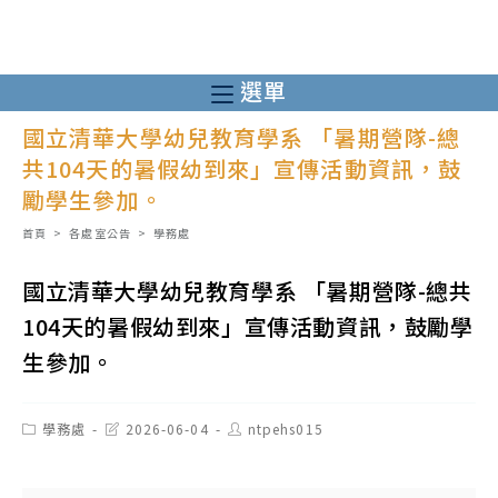
跳
轉
至
選單
主
國立清華大學幼兒教育學系 「暑期營隊-總
要
共104天的暑假幼到來」宣傳活動資訊，鼓
內
勵學生參加。
容
首頁
>
各處室公告
>
學務處
國立清華大學幼兒教育學系 「暑期營隊-總共
104天的暑假幼到來」宣傳活動資訊，鼓勵學
生參加。
Post
Post
Post
學務處
2026-06-04
ntpehs015
category:
last
author:
modified: