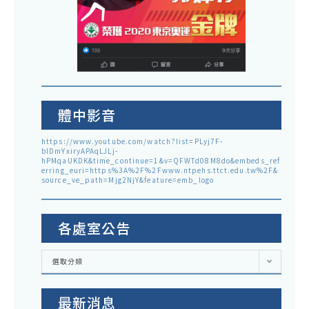
體中影音
https://www.youtube.com/watch?list=PLyj7F-
blDmYxiryAPAqLJLj-
hPMqaUKDK&time_continue=1&v=QFWTd08M8do&embeds_ref
erring_euri=https%3A%2F%2Fwww.ntpehs.ttct.edu.tw%2F&
source_ve_path=Mjg2NjY&feature=emb_logo
各處室公告
各
選取分類
處
室
公
告
最新消息