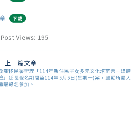
章
下載
Post Views:
195
上一篇文章
ead
ore
政部移民署辦理「114年新住民子女多元文化培育營－媒體
ticles
驗」延長報名期間至114年5月5日(星期一)案，鼓勵所屬人
踴躍報名參加。