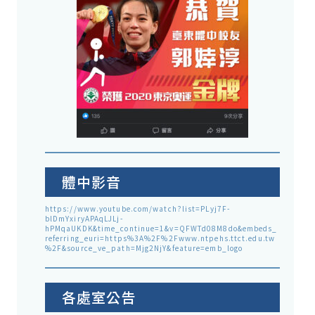
體中影音
https://www.youtube.com/watch?list=PLyj7F-
blDmYxiryAPAqLJLj-
hPMqaUKDK&time_continue=1&v=QFWTd08M8do&embeds_
referring_euri=https%3A%2F%2Fwww.ntpehs.ttct.edu.tw
%2F&source_ve_path=Mjg2NjY&feature=emb_logo
各處室公告