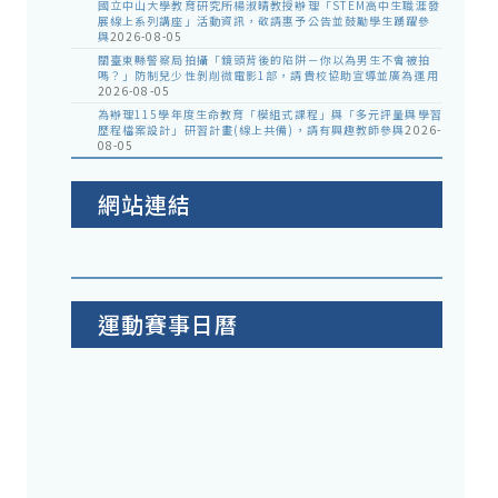
國立中山大學教育研究所楊淑晴教授辦理「STEM高中生職涯發
展線上系列講座」活動資訊，敬請惠予公告並鼓勵學生踴躍參
與
2026-08-05
關臺東縣警察局拍攝「鏡頭背後的陷阱－你以為男生不會被拍
嗎？」防制兒少性剝削微電影1部，請貴校協助宣導並廣為運用
2026-08-05
為辦理115學年度生命教育「模組式課程」與「多元評量與學習
歷程檔案設計」研習計畫(線上共備)，請有興趣教師參與
2026-
08-05
網站連結
運動賽事日曆