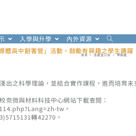
示
入學與升學
內外資源
半導體高中創客營」活動，鼓勵有興趣之學生踴躍
首頁
>
各處室公告
>
學務處
入淺出之科學理論，並結合實作課程，進而培育未
本校奈微與材料科技中心網站下載查閱：
16114.php?Lang=zh-tw。
715131轉42270。