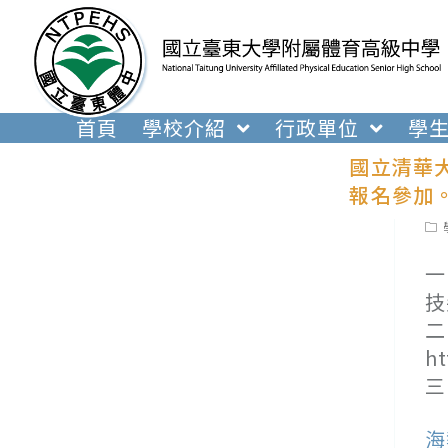
跳
轉
至
主
要
首頁
學校介紹
行政單位
學
內
國立清華
容
報名參加
Pos
cat
一
技
二
h
三
海