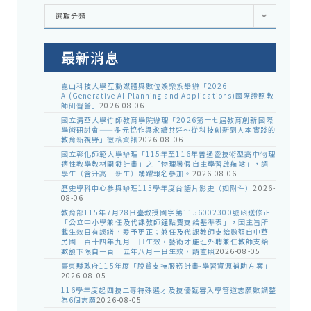
各
選取分類
處
室
公
告
最新消息
崑山科技大學互動媒體與數位娛樂系舉辦「2026
AI(Generative AI Planning and Applications)國際證照教
師研習營」
2026-08-06
國立清華大學竹師教育學院辦理「2026第十七屆教育創新國際
學術研討會——多元協作與永續共好～從科技創新到人本實踐的
教育新視野」徵稿資訊
2026-08-06
國立彰化師範大學辦理「115年至116年普通暨技術型高中物理
適性教學教材開發計畫」之「物理暑假自主學習啟航站」，請
學生（含升高一新生）踴躍報名參加。
2026-08-06
歷史學科中心參與辦理115學年度台語片影史（如附件）
2026-
08-06
教育部115年7月28日臺教授國字第1156002300號函送修正
「公立中小學兼任及代課教師鐘點費支給基準表」，因主旨所
載生效日有誤繕，爰予更正；兼任及代課教師支給數額自中華
民國一百十四年九月一日生效，藝術才能班外聘兼任教師支給
數額下限自一百十五年八月一日生效，請查照
2026-08-05
臺東縣政府115年度「脫貧支持服務計畫-學習資源補助方案」
2026-08-05
116學年度起四技二專特殊選才及技優甄審入學管道志願數調整
為6個志願
2026-08-05