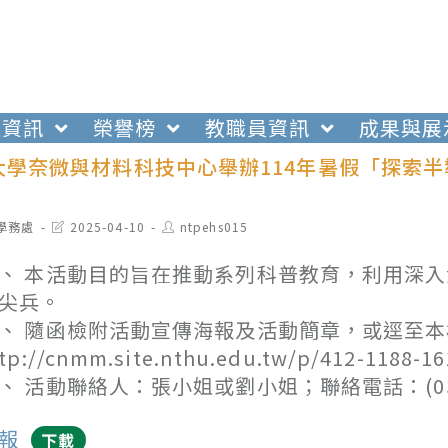
生資訊
榮譽榜
教職員資訊
成果與展
大學奈微與材料科技中心舉辦114年暑假「探索
。
t
Post
Post
學務處
2025-04-10
ntpehs015
egory:
last
author:
modified:
、 本活動目的旨在推動系列科普教育，利用深
尖兵。
、 隨函檢附活動宣傳海報及活動簡章，或逕至
ttp://cnmm.site.nthu.edu.tw/p/412-1188-
、 活動聯絡人：張小姐或劉小姐；聯絡電話：(03)5
報
下載