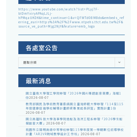
https://www.youtube.com/watch?list=PLyj7F-
blDmYxiryAPAqLJLj-
hPMqaUKDK&time_continue=1&v=QFWTd08M8do&embeds_ref
erring_euri=https%3A%2F%2Fwww.ntpehs.ttct.edu.tw%2F&
source_ve_path=Mjg2NjY&feature=emb_logo
各處室公告
各
選取分類
處
室
公
告
最新消息
國立臺南大學理工學院辦理「2026全國AI專題創意競賽」海報1
份
2026-08-07
教育部國民及學前教育署委請國立臺灣師範大學辦理「114至115
年度健康促進學校輔導計畫師資專業成長研習」實施計畫1份
2026-08-07
國立高雄科技大學海事學院造船及海洋工程系辦理「2026學生船
模創客大賽」
2026-08-07
桃園市立陽明高級中等學校辦理115學年度第一學期數位前導學校
計畫「AR2VR跨域教學設計工作坊」
2026-08-07