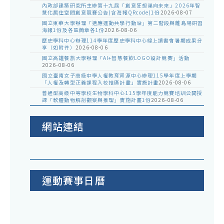
內政部建築研究所主辦第十九屆「創意狂想巢向未來」2026年智
慧化居住空間創意競賽公告(含海報QRcode)1份
2026-08-07
國立東華大學辦理「適應運動共學行動站」第二階段與離島場研習
海報1份及各區簡章各1份
2026-08-06
歷史學科中心辦理114學年度歷史學科中心線上讀書會暑期成果分
享（如附件）
2026-08-06
國立高雄餐旅大學辦理「AI+智慧餐飲LOGO設計競賽」活動
2026-08-06
國立臺南女子高級中學人權教育資源中心辦理115學年度上學期
「人權及轉型正義課程入校推廣計畫」實施計畫
2026-08-06
普通型高級中等學校生物學科中心115學年度能力競賽培訓公開授
課「軟體動物解剖觀察與推理」實施計畫1份
2026-08-06
網站連結
運動賽事日曆