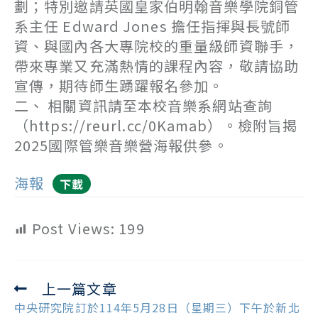
劃；特別邀請英國皇家伯明翰音樂學院銅管
系主任 Edward Jones 擔任指揮與長號師
資、與國內各大專院校的重量級師資聯手，
帶來專業又充滿熱情的課程內容，敬請協助
宣傳，期待師生踴躍報名參加。
二、 相關資訊請至本校音樂系網站查詢
（https://reurl.cc/0Kamab）。檢附旨揭
2025國際管樂音樂營海報供參。
海報
下載
Post Views:
199
上一篇文章
Read
more
中央研究院訂於114年5月28日（星期三）下午於新北