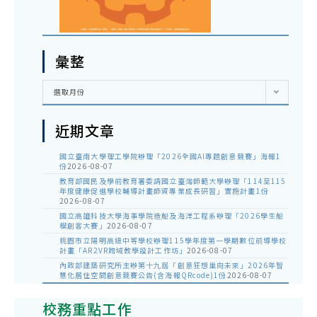
彙整
彙
選取月份
整
近期文章
國立臺南大學理工學院辦理「2026全國AI專題創意競賽」海報1
份
2026-08-07
教育部國民及學前教育署委請國立臺灣師範大學辦理「114至115
年度健康促進學校輔導計畫師資專業成長研習」實施計畫1份
2026-08-07
國立高雄科技大學海事學院造船及海洋工程系辦理「2026學生船
模創客大賽」
2026-08-07
桃園市立陽明高級中等學校辦理115學年度第一學期數位前導學校
計畫「AR2VR跨域教學設計工作坊」
2026-08-07
內政部建築研究所主辦第十九屆「創意狂想巢向未來」2026年智
慧化居住空間創意競賽公告(含海報QRcode)1份
2026-08-07
校務重點工作