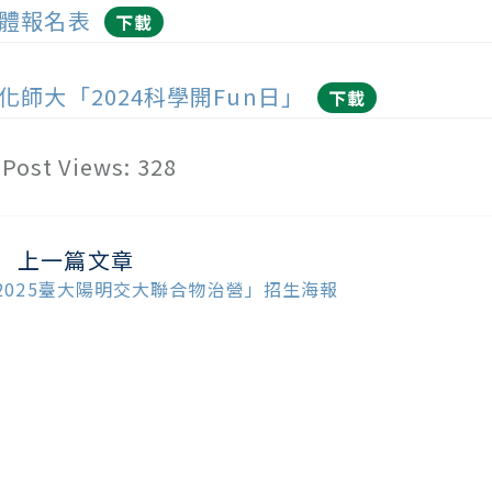
體報名表
下載
化師大「2024科學開Fun日」
下載
Post Views:
328
上一篇文章
ead
ore
2025臺大陽明交大聯合物治營」招生海報
ticles