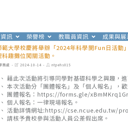
生資訊
榮譽榜
教職員資訊
成果與展
師範大學校慶將舉辦「2024年科學開Fun日活
理科趣攤位闖關活動。
t
Post
Post
學務處
2024-10-14
ntpehs015
egory:
last
author:
modified:
、 藉此次活動將引導同學對基礎科學之興趣，
、 本次活動分「團體報名」及「個人報名」，
、 團體報名：https://forms.gle/xBmMKrq1G
、 個人報名：一律現場報名。
、 活動詳情網址:https://cse.ncue.edu.tw/prom
、 請核予貴校參與活動人員公差假出席。