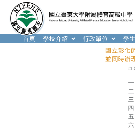
跳
轉
至
主
要
首頁
學校介紹
行政單位
學
內
國立彰化
容
並同時辦
Pos
cat
一
二
三
四
五
六