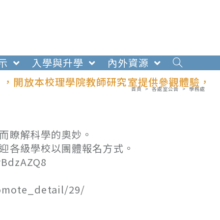
示
入學與升學
內外資源
動」，開放本校理學院教師研究室提供參觀體驗，
首頁
>
各處室公告
>
學務處
進而瞭解科學的奧妙。
歡迎各級學校以團體報名方式。
rBdzAZQ8
ote_detail/29/