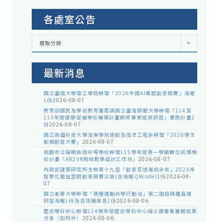
各處室公告
各
選取分類
處
室
公
告
最新消息
國立臺南大學理工學院辦理「2026全國AI專題創意競賽」海報
1份
2026-08-07
教育部國民及學前教育署委請國立臺灣師範大學辦理「114至
115年度健康促進學校輔導計畫師資專業成長研習」實施計畫1
份
2026-08-07
國立高雄科技大學海事學院造船及海洋工程系辦理「2026學生
船模創客大賽」
2026-08-07
桃園市立陽明高級中等學校辦理115學年度第一學期數位前導學
校計畫「AR2VR跨域教學設計工作坊」
2026-08-07
內政部建築研究所主辦第十九屆「創意狂想巢向未來」2026年
智慧化居住空間創意競賽公告(含海報QRcode)1份
2026-08-
07
國立東華大學辦理「適應運動共學行動站」第二階段與離島場
研習海報1份及各區簡章各1份
2026-08-06
歷史學科中心辦理114學年度歷史學科中心線上讀書會暑期成果
分享（如附件）
2026-08-06