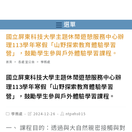
跳
轉
至
選單
主
國立屏東科技大學主題休閒遊憩服務中心辦
要
理113學年寒假「山野探索教育體驗學習
內
營」，鼓勵學生參與戶外體驗學習課程。
容
首頁
>
各處室公告
>
學務處
國立屏東科技大學主題休閒遊憩服務中心辦
理113學年寒假「山野探索教育體驗學習
營」，鼓勵學生參與戶外體驗學習課程。
Post
Post
Post
學務處
2024-12-26
ntpehs015
category:
last
author:
modified:
一、 課程目的：透過與大自然親密接觸與對