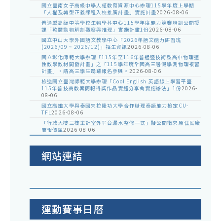
國立臺南女子高級中學人權教育資源中心辦理115學年度上學期
「人權及轉型正義課程入校推廣計畫」實施計畫
2026-08-06
普通型高級中等學校生物學科中心115學年度能力競賽培訓公開授
課「軟體動物解剖觀察與推理」實施計畫1份
2026-08-06
國立中山大學外國語文教學中心「2026年語文能力研習班
(2026/09 ~ 2026/12)」招生資訊
2026-08-06
國立彰化師範大學辦理「115年至116年普通暨技術型高中物理適
性教學教材開發計畫」之「115學年度全國高三暑假學測物理複習
計畫」，請高三學生踴躍報名參與。
2026-08-06
檢送國立臺灣師範大學辦理「Cool English 英語線上學習平臺
115年普技高教案簡報得獎作品實體分享會實施辦法」1份
2026-
08-06
國立高雄大學與泰國朱拉隆功大學合作辦理泰語能力檢定CU-
TFL
2026-08-06
「行政大樓三樓主計室外平台漏水整修一式」擬公開徵求原住民廠
商報價單
2026-08-06
網站連結
運動賽事日曆