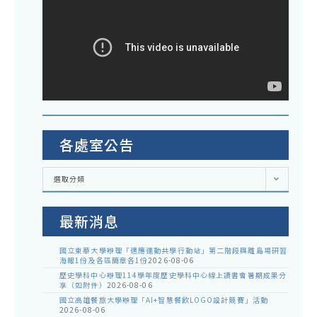
各處室公告
各
選取分類
處
室
公
告
最新消息
國立東華大學辦理「適應運動共學行動站」第二階段與離島場研習
海報1份及各區簡章各1份
2026-08-06
歷史學科中心辦理114學年度歷史學科中心線上讀書會暑期成果分
享（如附件）
2026-08-06
國立高雄餐旅大學辦理「AI+智慧餐飲LOGO設計競賽」活動
2026-08-06