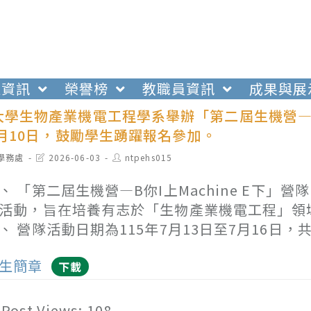
生資訊
榮譽榜
教職員資訊
成果與展
學生物產業機電工程學系舉辦「第二屆生機營—B你
6月10日，鼓勵學生踴躍報名參加。
t
Post
Post
學務處
2026-06-03
ntpehs015
egory:
last
author:
modified:
、 「第二屆生機營—B你I上Machine E下
活動，旨在培養有志於「生物產業機電工程」領
、 營隊活動日期為115年7月13日至7月16日，
生簡章
下載
Post Views:
108