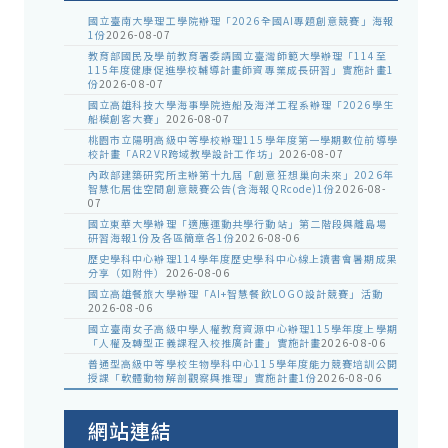
國立臺南大學理工學院辦理「2026全國AI專題創意競賽」海報
1份
2026-08-07
教育部國民及學前教育署委請國立臺灣師範大學辦理「114至
115年度健康促進學校輔導計畫師資專業成長研習」實施計畫1
份
2026-08-07
國立高雄科技大學海事學院造船及海洋工程系辦理「2026學生
船模創客大賽」
2026-08-07
桃園市立陽明高級中等學校辦理115學年度第一學期數位前導學
校計畫「AR2VR跨域教學設計工作坊」
2026-08-07
內政部建築研究所主辦第十九屆「創意狂想巢向未來」2026年
智慧化居住空間創意競賽公告(含海報QRcode)1份
2026-08-
07
國立東華大學辦理「適應運動共學行動站」第二階段與離島場
研習海報1份及各區簡章各1份
2026-08-06
歷史學科中心辦理114學年度歷史學科中心線上讀書會暑期成果
分享（如附件）
2026-08-06
國立高雄餐旅大學辦理「AI+智慧餐飲LOGO設計競賽」活動
2026-08-06
國立臺南女子高級中學人權教育資源中心辦理115學年度上學期
「人權及轉型正義課程入校推廣計畫」實施計畫
2026-08-06
普通型高級中等學校生物學科中心115學年度能力競賽培訓公開
授課「軟體動物解剖觀察與推理」實施計畫1份
2026-08-06
網站連結