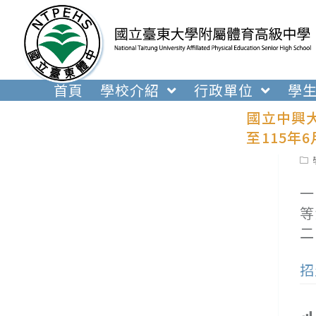
跳
轉
至
主
要
首頁
學校介紹
行政單位
學
內
國立中興大
容
至115年
Pos
cat
一
等
二
招