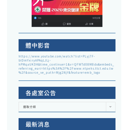
體中影音
https://www.youtube.com/watch?list=PLyj7F-
blDmYxiryAPAqLJLj-
hPMqaUKDK&time_continue=1&v=QFWTd08M8do&embeds_
referring_euri=https%3A%2F%2Fwww.ntpehs.ttct.edu.tw
%2F&source_ve_path=Mjg2NjY&feature=emb_logo
各處室公告
各
選取分類
處
室
公
告
最新消息