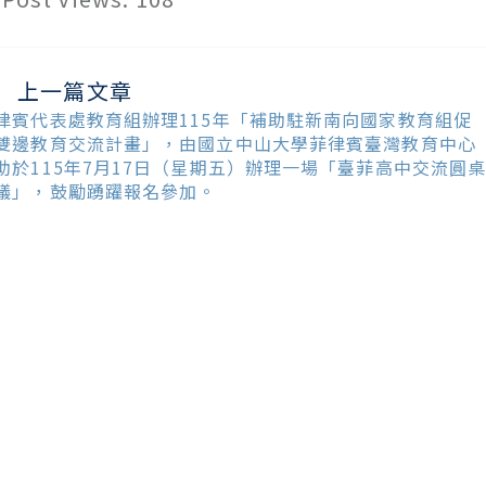
上一篇文章
ead
ore
律賓代表處教育組辦理115年「補助駐新南向國家教育組促
ticles
雙邊教育交流計畫」，由國立中山大學菲律賓臺灣教育中心
助於115年7月17日（星期五）辦理一場「臺菲高中交流圓
議」，鼓勵踴躍報名參加。