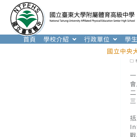
跳
轉
至
主
要
首頁
學校介紹
行政單位
學
內
國立中央大
容
Pos
cat
一
會
二
三
(
括
I
戰