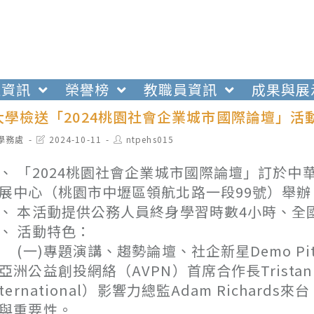
生資訊
榮譽榜
教職員資訊
成果與展
學檢送「2024桃園社會企業城市國際論壇」活
t
Post
Post
學務處
2024-10-11
ntpehs015
egory:
last
author:
modified:
、 「2024桃園社會企業城市國際論壇」訂於中華民國
展中心（桃園市中壢區領航北路一段99號）舉辦，
、 本活動提供公務人員終身學習時數4小時、全
、 活動特色：
一)專題演講、趨勢論壇、社企新星Demo P
亞洲公益創投網絡（AVPN）首席合作長Tristan A
nternational）影響力總監Adam Rich
與重要性。