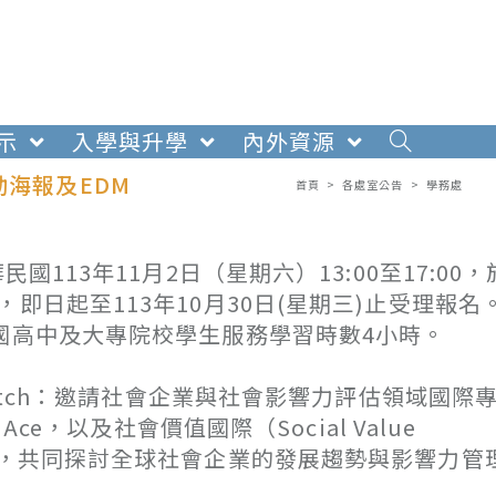
示
入學與升學
內外資源
動海報及EDM
首頁
>
各處室公告
>
學務處
113年11月2日（星期六）13:00至17:00
即日起至113年10月30日(星期三)止受理報名
國高中及大專院校學生服務學習時數4小時。
itch：邀請社會企業與社會影響力評估領域國際
ce，以及社會價值國際（Social Value
ards來台，共同探討全球社會企業的發展趨勢與影響力