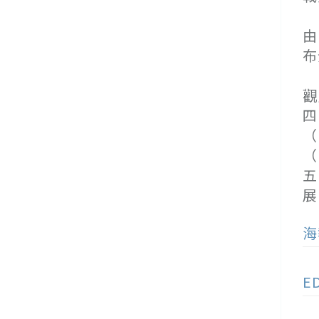
(
由
布
(
觀
四
（
（
五
展
海
E