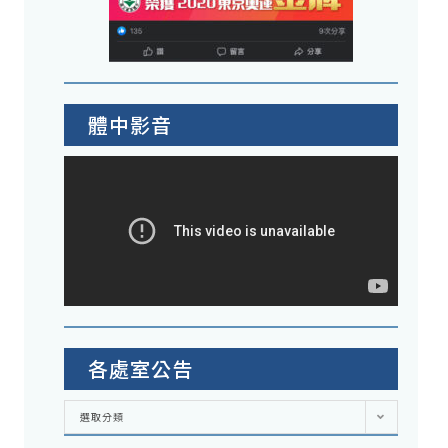
體中影音
各處室公告
各
選取分類
處
室
公