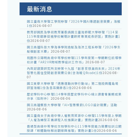
告
最新消息
國立臺南大學理工學院辦理「2026全國AI專題創意競賽」海報
1份
2026-08-07
教育部國民及學前教育署委請國立臺灣師範大學辦理「114至
115年度健康促進學校輔導計畫師資專業成長研習」實施計畫1
份
2026-08-07
國立高雄科技大學海事學院造船及海洋工程系辦理「2026學生
船模創客大賽」
2026-08-07
桃園市立陽明高級中等學校辦理115學年度第一學期數位前導學
校計畫「AR2VR跨域教學設計工作坊」
2026-08-07
內政部建築研究所主辦第十九屆「創意狂想巢向未來」2026年
智慧化居住空間創意競賽公告(含海報QRcode)1份
2026-08-
07
國立東華大學辦理「適應運動共學行動站」第二階段與離島場
研習海報1份及各區簡章各1份
2026-08-06
歷史學科中心辦理114學年度歷史學科中心線上讀書會暑期成果
分享（如附件）
2026-08-06
國立高雄餐旅大學辦理「AI+智慧餐飲LOGO設計競賽」活動
2026-08-06
國立臺南女子高級中學人權教育資源中心辦理115學年度上學期
「人權及轉型正義課程入校推廣計畫」實施計畫
2026-08-06
普通型高級中等學校生物學科中心115學年度能力競賽培訓公開
授課「軟體動物解剖觀察與推理」實施計畫1份
2026-08-06