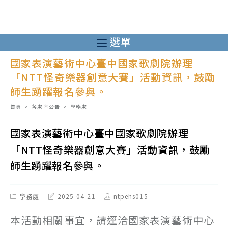
跳
轉
至
選單
主
國家表演藝術中心臺中國家歌劇院辦理
要
「NTT怪奇樂器創意大賽」活動資訊，鼓勵
內
師生踴躍報名參與。
容
首頁
>
各處室公告
>
學務處
國家表演藝術中心臺中國家歌劇院辦理
「NTT怪奇樂器創意大賽」活動資訊，鼓勵
師生踴躍報名參與。
Post
Post
Post
學務處
2025-04-21
ntpehs015
category:
last
author:
modified:
本活動相關事宜，請逕洽國家表演藝術中心