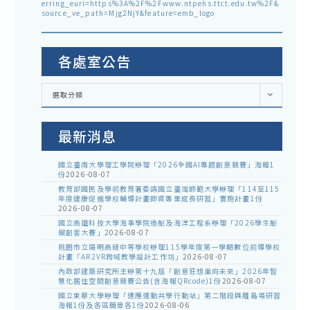
erring_euri=https%3A%2F%2Fwww.ntpehs.ttct.edu.tw%2F&
source_ve_path=Mjg2NjY&feature=emb_logo
各處室公告
各
選取分類
處
室
公
告
最新消息
國立臺南大學理工學院辦理「2026全國AI專題創意競賽」海報1
份
2026-08-07
教育部國民及學前教育署委請國立臺灣師範大學辦理「114至115
年度健康促進學校輔導計畫師資專業成長研習」實施計畫1份
2026-08-07
國立高雄科技大學海事學院造船及海洋工程系辦理「2026學生船
模創客大賽」
2026-08-07
桃園市立陽明高級中等學校辦理115學年度第一學期數位前導學校
計畫「AR2VR跨域教學設計工作坊」
2026-08-07
內政部建築研究所主辦第十九屆「創意狂想巢向未來」2026年智
慧化居住空間創意競賽公告(含海報QRcode)1份
2026-08-07
國立東華大學辦理「適應運動共學行動站」第二階段與離島場研習
海報1份及各區簡章各1份
2026-08-06