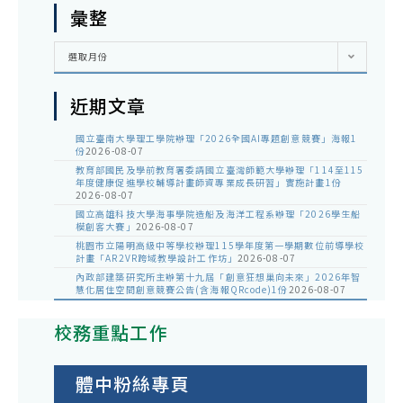
彙整
彙
選取月份
整
近期文章
國立臺南大學理工學院辦理「2026全國AI專題創意競賽」海報1
份
2026-08-07
教育部國民及學前教育署委請國立臺灣師範大學辦理「114至115
年度健康促進學校輔導計畫師資專業成長研習」實施計畫1份
2026-08-07
國立高雄科技大學海事學院造船及海洋工程系辦理「2026學生船
模創客大賽」
2026-08-07
桃園市立陽明高級中等學校辦理115學年度第一學期數位前導學校
計畫「AR2VR跨域教學設計工作坊」
2026-08-07
內政部建築研究所主辦第十九屆「創意狂想巢向未來」2026年智
慧化居住空間創意競賽公告(含海報QRcode)1份
2026-08-07
校務重點工作
體中粉絲專頁