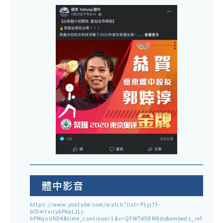
體中影音
https://www.youtube.com/watch?list=PLyj7F-
blDmYxiryAPAqLJLj-
hPMqaUKDK&time_continue=1&v=QFWTd08M8do&embeds_ref