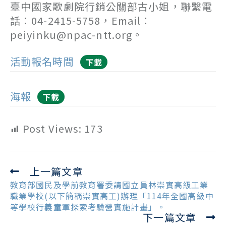
臺中國家歌劇院行銷公關部古小姐，聯繫電
話：04-2415-5758，Email：
peiyinku@npac-ntt.org。
活動報名時間
下載
海報
下載
Post Views:
173
上一篇文章
Read
more
教育部國民及學前教育署委請國立員林崇實高級工業
articles
職業學校(以下簡稱崇實高工)辦理「114年全國高級中
等學校行義童軍探索考驗營實施計畫」。
下一篇文章