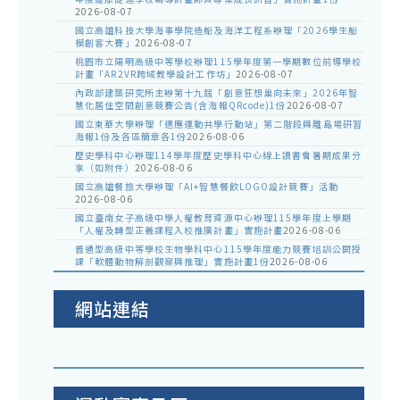
2026-08-07
國立高雄科技大學海事學院造船及海洋工程系辦理「2026學生船
模創客大賽」
2026-08-07
桃園市立陽明高級中等學校辦理115學年度第一學期數位前導學校
計畫「AR2VR跨域教學設計工作坊」
2026-08-07
內政部建築研究所主辦第十九屆「創意狂想巢向未來」2026年智
慧化居住空間創意競賽公告(含海報QRcode)1份
2026-08-07
國立東華大學辦理「適應運動共學行動站」第二階段與離島場研習
海報1份及各區簡章各1份
2026-08-06
歷史學科中心辦理114學年度歷史學科中心線上讀書會暑期成果分
享（如附件）
2026-08-06
國立高雄餐旅大學辦理「AI+智慧餐飲LOGO設計競賽」活動
2026-08-06
國立臺南女子高級中學人權教育資源中心辦理115學年度上學期
「人權及轉型正義課程入校推廣計畫」實施計畫
2026-08-06
普通型高級中等學校生物學科中心115學年度能力競賽培訓公開授
課「軟體動物解剖觀察與推理」實施計畫1份
2026-08-06
網站連結