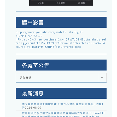
體中影音
https://www.youtube.com/watch?list=PLyj7F-
blDmYxiryAPAqLJLj-
hPMqaUKDK&time_continue=1&v=QFWTd08M8do&embeds_ref
erring_euri=https%3A%2F%2Fwww.ntpehs.ttct.edu.tw%2F&
source_ve_path=Mjg2NjY&feature=emb_logo
各處室公告
各
選取分類
處
室
公
告
最新消息
國立臺南大學理工學院辦理「2026全國AI專題創意競賽」海報1
份
2026-08-07
教育部國民及學前教育署委請國立臺灣師範大學辦理「114至115
年度健康促進學校輔導計畫師資專業成長研習」實施計畫1份