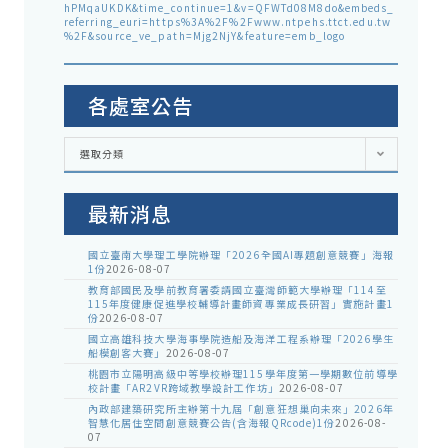
hPMqaUKDK&time_continue=1&v=QFWTd08M8do&embeds_
referring_euri=https%3A%2F%2Fwww.ntpehs.ttct.edu.tw
%2F&source_ve_path=Mjg2NjY&feature=emb_logo
各處室公告
各
選取分類
處
室
公
告
最新消息
國立臺南大學理工學院辦理「2026全國AI專題創意競賽」海報
1份
2026-08-07
教育部國民及學前教育署委請國立臺灣師範大學辦理「114至
115年度健康促進學校輔導計畫師資專業成長研習」實施計畫1
份
2026-08-07
國立高雄科技大學海事學院造船及海洋工程系辦理「2026學生
船模創客大賽」
2026-08-07
桃園市立陽明高級中等學校辦理115學年度第一學期數位前導學
校計畫「AR2VR跨域教學設計工作坊」
2026-08-07
內政部建築研究所主辦第十九屆「創意狂想巢向未來」2026年
智慧化居住空間創意競賽公告(含海報QRcode)1份
2026-08-
07