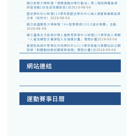
國立東華大學辦理「適應運動共學行動站」第二階段與離島場
研習海報1份及各區簡章各1份
2026-08-06
歷史學科中心辦理114學年度歷史學科中心線上讀書會暑期成果
分享（如附件）
2026-08-06
國立高雄餐旅大學辦理「AI+智慧餐飲LOGO設計競賽」活動
2026-08-06
國立臺南女子高級中學人權教育資源中心辦理115學年度上學期
「人權及轉型正義課程入校推廣計畫」實施計畫
2026-08-06
普通型高級中等學校生物學科中心115學年度能力競賽培訓公開
授課「軟體動物解剖觀察與推理」實施計畫1份
2026-08-06
網站連結
運動賽事日曆