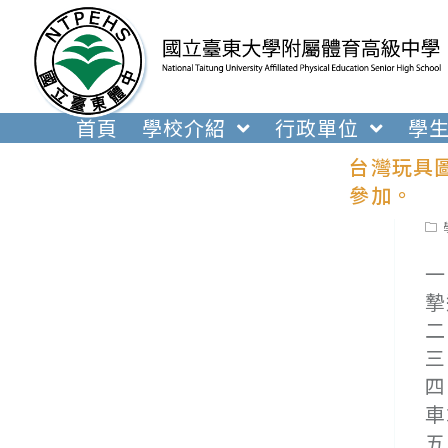
跳
轉
至
主
要
首頁
學校介紹
行政單位
學
內
台灣玩具
容
參加。
Pos
cat
一
摯
二
三
四
車
五