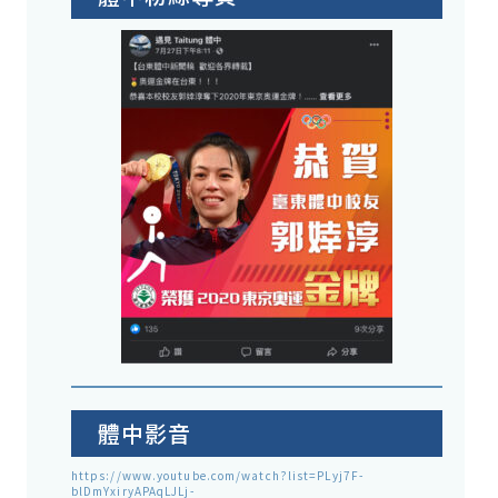
體中影音
https://www.youtube.com/watch?list=PLyj7F-
blDmYxiryAPAqLJLj-