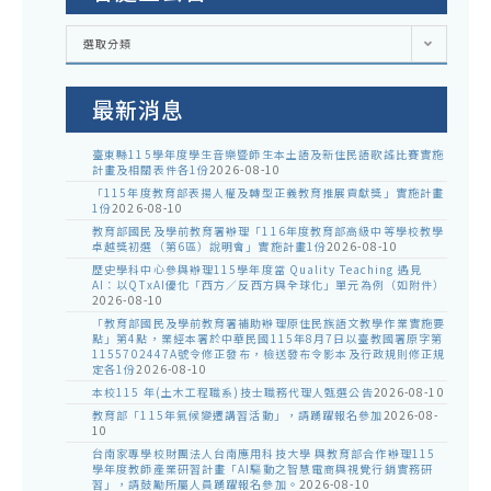
各
選取分類
處
室
公
告
最新消息
臺東縣115學年度學生音樂暨師生本土語及新住民語歌謠比賽實施
計畫及相關表件各1份
2026-08-10
「115年度教育部表揚人權及轉型正義教育推展貢獻獎」實施計畫
1份
2026-08-10
教育部國民及學前教育署辦理「116年度教育部高級中等學校教學
卓越獎初選（第6區）說明會」實施計畫1份
2026-08-10
歷史學科中心參與辦理115學年度當 Quality Teaching 遇見
AI：以QTxAI優化「西方／反西方與全球化」單元為例（如附件）
2026-08-10
「教育部國民及學前教育署補助辦理原住民族語文教學作業實施要
點」第4點，業經本署於中華民國115年8月7日以臺教國署原字第
1155702447A號令修正發布，檢送發布令影本及行政規則修正規
定各1份
2026-08-10
本校115 年(土木工程職系)技士職務代理人甄選公告
2026-08-10
教育部「115年氣候變遷講習活動」，請踴躍報名參加
2026-08-
10
台南家專學校財團法人台南應用科技大學 與教育部合作辦理115
學年度教師產業研習計畫「AI驅動之智慧電商與視覺行銷實務研
習」，請鼓勵所屬人員踴躍報名參加。
2026-08-10