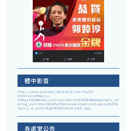
體中影音
https://www.youtube.com/watch?list=PLyj7F-
blDmYxiryAPAqLJLj-
hPMqaUKDK&time_continue=1&v=QFWTd08M8do&embeds_ref
erring_euri=https%3A%2F%2Fwww.ntpehs.ttct.edu.tw%2F&
source_ve_path=Mjg2NjY&feature=emb_logo
各處室公告