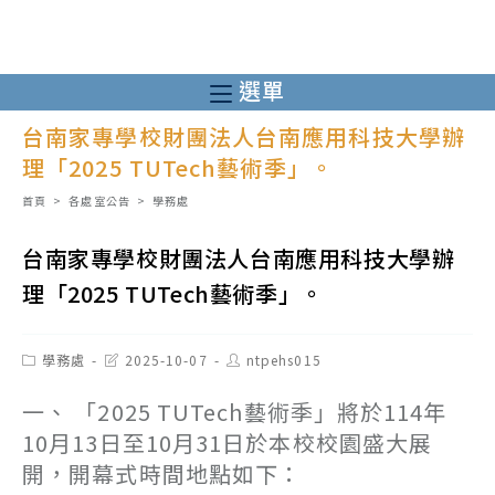
跳
轉
至
選單
主
台南家專學校財團法人台南應用科技大學辦
要
理「2025 TUTech藝術季」。
內
容
首頁
>
各處室公告
>
學務處
台南家專學校財團法人台南應用科技大學辦
理「2025 TUTech藝術季」。
Post
Post
Post
學務處
2025-10-07
ntpehs015
category:
last
author:
modified:
一、 「2025 TUTech藝術季」將於114年
10月13日至10月31日於本校校園盛大展
開，開幕式時間地點如下：