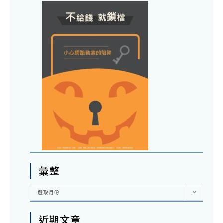
彙整
彙
選取月份
整
近期文章