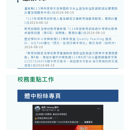
臺東縣115學年度學生音樂暨師生本土語及新住民語歌謠比賽實施
計畫及相關表件各1份
2026-08-10
「115年度教育部表揚人權及轉型正義教育推展貢獻獎」實施計畫
1份
2026-08-10
教育部國民及學前教育署辦理「116年度教育部高級中等學校教學
卓越獎初選（第6區）說明會」實施計畫1份
2026-08-10
歷史學科中心參與辦理115學年度當 Quality Teaching 遇見
AI：以QTxAI優化「西方／反西方與全球化」單元為例（如附件）
2026-08-10
「教育部國民及學前教育署補助辦理原住民族語文教學作業實施要
點」第4點，業經本署於中華民國115年8月7日以臺教國署原字第
1155702447A號令修正發布，檢送發布令影本及行政規則修正規
定各1份
2026-08-10
校務重點工作
體中粉絲專頁