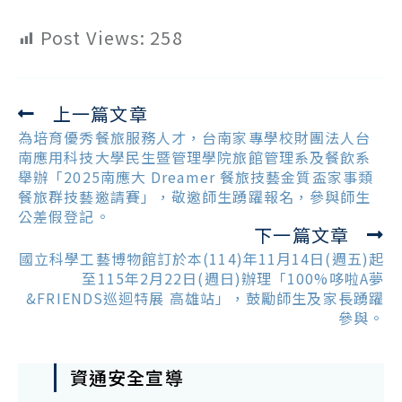
Post Views:
258
上一篇文章
Read
more
為培育優秀餐旅服務人才，台南家專學校財團法人台
articles
南應用科技大學民生暨管理學院旅館管理系及餐飲系
舉辦「2025南應大 Dreamer 餐旅技藝金質盃家事類
餐旅群技藝邀請賽」，敬邀師生踴躍報名，參與師生
公差假登記。
下一篇文章
國立科學工藝博物館訂於本(114)年11月14日(週五)起
至115年2月22日(週日)辦理「100%哆啦A夢
&FRIENDS巡迴特展 高雄站」，鼓勵師生及家長踴躍
參與。
資通安全宣導