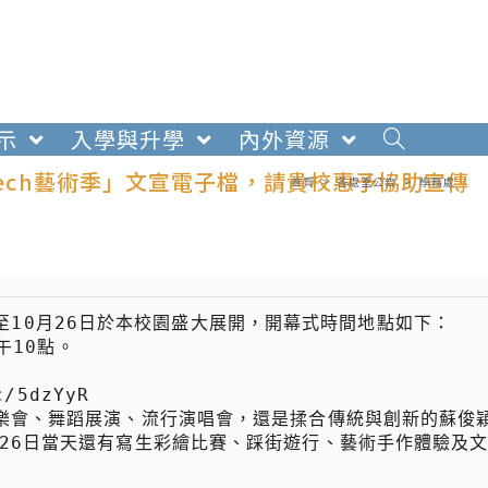
示
入學與升學
內外資源
Tech藝術季」文宣電子檔，請貴校惠予協助宣傳
首頁
>
各處室公告
>
學務處
1日至10月26日於本校園盛大展開，開幕式時間地點如下：

26日當天還有寫生彩繪比賽、踩街遊行、藝術手作體驗及