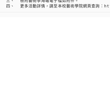
 三、  檢附藝術季海報電子檔如附件。

 四、  更多活動詳情，請至本校藝術學院網頁查詢：https: