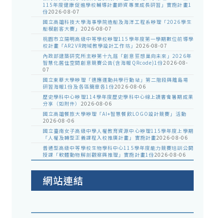
115年度健康促進學校輔導計畫師資專業成長研習」實施計畫1
份
2026-08-07
國立高雄科技大學海事學院造船及海洋工程系辦理「2026學生
船模創客大賽」
2026-08-07
桃園市立陽明高級中等學校辦理115學年度第一學期數位前導學
校計畫「AR2VR跨域教學設計工作坊」
2026-08-07
內政部建築研究所主辦第十九屆「創意狂想巢向未來」2026年
智慧化居住空間創意競賽公告(含海報QRcode)1份
2026-08-
07
國立東華大學辦理「適應運動共學行動站」第二階段與離島場
研習海報1份及各區簡章各1份
2026-08-06
歷史學科中心辦理114學年度歷史學科中心線上讀書會暑期成果
分享（如附件）
2026-08-06
國立高雄餐旅大學辦理「AI+智慧餐飲LOGO設計競賽」活動
2026-08-06
國立臺南女子高級中學人權教育資源中心辦理115學年度上學期
「人權及轉型正義課程入校推廣計畫」實施計畫
2026-08-06
普通型高級中等學校生物學科中心115學年度能力競賽培訓公開
授課「軟體動物解剖觀察與推理」實施計畫1份
2026-08-06
網站連結