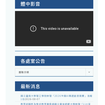
體中影音
各處室公告
各
選取分類
處
室
公
告
最新消息
國立臺南大學理工學院辦理「2026全國AI專題創意競賽」海報
1份
2026-08-07
教育部國民及學前教育署委請國立臺灣師範大學辦理「114至