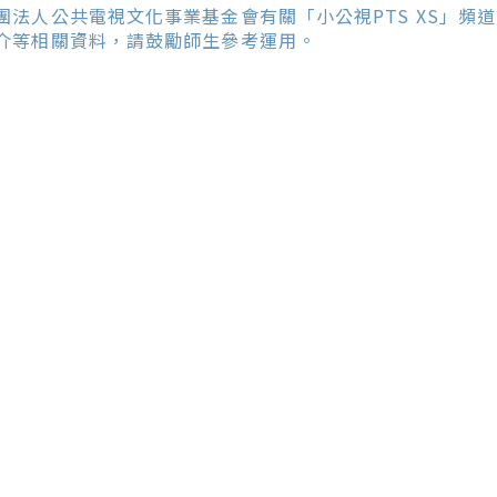
ore
團法人公共電視文化事業基金會有關「小公視PTS XS」頻道
ticles
介等相關資料，請鼓勵師生參考運用。