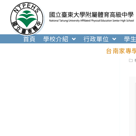
跳
轉
至
主
要
首頁
學校介紹
行政單位
學
內
台南家專學
容
Pos
cat