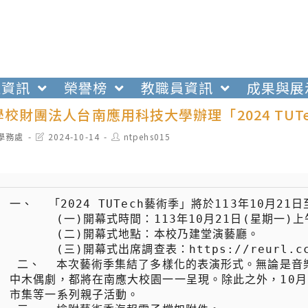
生資訊
榮譽榜
教職員資訊
成果與展
校財團法人台南應用科技大學辦理「2024 TU
t
Post
Post
學務處
2024-10-14
ntpehs015
egory:
last
author:
modified:
一、  「2024 TUTech藝術季」將於113年10月2
 　　  (一)開幕式時間：113年10月21日(星期一)上午10點。

 　　  (二)開幕式地點：本校乃建堂演藝廳。

 　　  (三)開幕式出席調查表：https://reurl.cc/5dzYyR

 二、  本次藝術季集結了多樣化的表演形式。無論是音樂會、舞蹈展演、流行演唱會，還是揉合傳統與創新的蘇俊穎掌
中木偶劇，都將在南應大校園一一呈現。除此之外，10月
市集等一系列親子活動。
