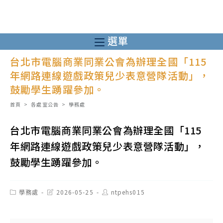
跳
轉
至
選單
主
台北市電腦商業同業公會為辦理全國「115
要
年網路連線遊戲政策兒少表意營隊活動」，
內
鼓勵學生踴躍參加。
容
首頁
>
各處室公告
>
學務處
台北市電腦商業同業公會為辦理全國「115
年網路連線遊戲政策兒少表意營隊活動」，
鼓勵學生踴躍參加。
Post
Post
Post
學務處
2026-05-25
ntpehs015
category:
last
author:
modified: