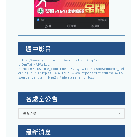
體中影音
https://www.youtube.com/watch?list=PLyj7F-
blDmYxiryAPAqLJLj-
hPMqaUKDK&time_continue=1&v=QFWTd08M8do&embeds_ref
erring_euri=https%3A%2F%2Fwww.ntpehs.ttct.edu.tw%2F&
source_ve_path=Mjg2NjY&feature=emb_logo
各處室公告
各
選取分類
處
室
公
告
最新消息