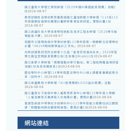
國立臺南大學理工學院辦理「2026全國AI專題創意競賽」海報1
份
2026-08-07
教育部國民及學前教育署委請國立臺灣師範大學辦理「114至115
年度健康促進學校輔導計畫師資專業成長研習」實施計畫1份
2026-08-07
國立高雄科技大學海事學院造船及海洋工程系辦理「2026學生船
模創客大賽」
2026-08-07
桃園市立陽明高級中等學校辦理115學年度第一學期數位前導學校
計畫「AR2VR跨域教學設計工作坊」
2026-08-07
內政部建築研究所主辦第十九屆「創意狂想巢向未來」2026年智
慧化居住空間創意競賽公告(含海報QRcode)1份
2026-08-07
國立東華大學辦理「適應運動共學行動站」第二階段與離島場研習
海報1份及各區簡章各1份
2026-08-06
歷史學科中心辦理114學年度歷史學科中心線上讀書會暑期成果分
享（如附件）
2026-08-06
國立高雄餐旅大學辦理「AI+智慧餐飲LOGO設計競賽」活動
2026-08-06
國立臺南女子高級中學人權教育資源中心辦理115學年度上學期
「人權及轉型正義課程入校推廣計畫」實施計畫
2026-08-06
普通型高級中等學校生物學科中心115學年度能力競賽培訓公開授
課「軟體動物解剖觀察與推理」實施計畫1份
2026-08-06
網站連結