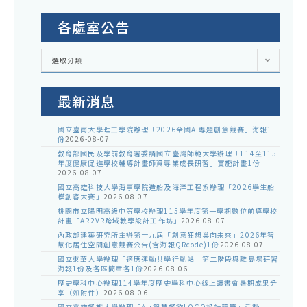
各處室公告
各
選取分類
處
室
公
告
最新消息
國立臺南大學理工學院辦理「2026全國AI專題創意競賽」海報1
份
2026-08-07
教育部國民及學前教育署委請國立臺灣師範大學辦理「114至115
年度健康促進學校輔導計畫師資專業成長研習」實施計畫1份
2026-08-07
國立高雄科技大學海事學院造船及海洋工程系辦理「2026學生船
模創客大賽」
2026-08-07
桃園市立陽明高級中等學校辦理115學年度第一學期數位前導學校
計畫「AR2VR跨域教學設計工作坊」
2026-08-07
內政部建築研究所主辦第十九屆「創意狂想巢向未來」2026年智
慧化居住空間創意競賽公告(含海報QRcode)1份
2026-08-07
國立東華大學辦理「適應運動共學行動站」第二階段與離島場研習
海報1份及各區簡章各1份
2026-08-06
歷史學科中心辦理114學年度歷史學科中心線上讀書會暑期成果分
享（如附件）
2026-08-06
國立高雄餐旅大學辦理「AI+智慧餐飲LOGO設計競賽」活動