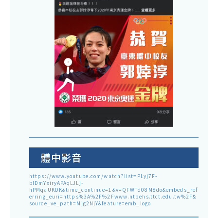
體中影音
https://www.youtube.com/watch?list=PLyj7F-
blDmYxiryAPAqLJLj-
hPMqaUKDK&time_continue=1&v=QFWTd08M8do&embeds_ref
erring_euri=https%3A%2F%2Fwww.ntpehs.ttct.edu.tw%2F&
source_ve_path=Mjg2NjY&feature=emb_logo