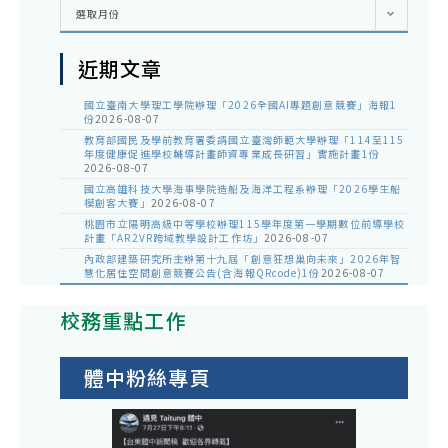
彙
選取月份
整
近期文章
國立臺南大學理工學院辦理「2026全國AI專題創意競賽」海報1
份
2026-08-07
教育部國民及學前教育署委請國立臺灣師範大學辦理「114至115
年度健康促進學校輔導計畫師資專業成長研習」實施計畫1份
2026-08-07
國立高雄科技大學海事學院造船及海洋工程系辦理「2026學生船
模創客大賽」
2026-08-07
桃園市立陽明高級中等學校辦理115學年度第一學期數位前導學校
計畫「AR2VR跨域教學設計工作坊」
2026-08-07
內政部建築研究所主辦第十九屆「創意狂想巢向未來」2026年智
慧化居住空間創意競賽公告(含海報QRcode)1份
2026-08-07
校務重點工作
體中粉絲專頁