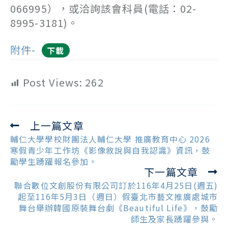
066995），或洽詢該會科員(電話：02-
8995-3181)。
附件-
下載
Post Views:
262
上一篇文章
Read
more
輔仁大學學校財團法人輔仁大學 推廣教育中心 2026
articles
寒假青少年工作坊《影像敘說與自我認識》資訊，鼓
勵學生踴躍報名參加。
下一篇文章
聯合數位文創股份有限公司訂於116年4月25日(週五)
起至116年5月3日（週日）假臺北市藝文推廣處城市
舞台舉辦韓國原裝舞台劇《Beautiful Life》，鼓勵
師生及家長踴躍參與。