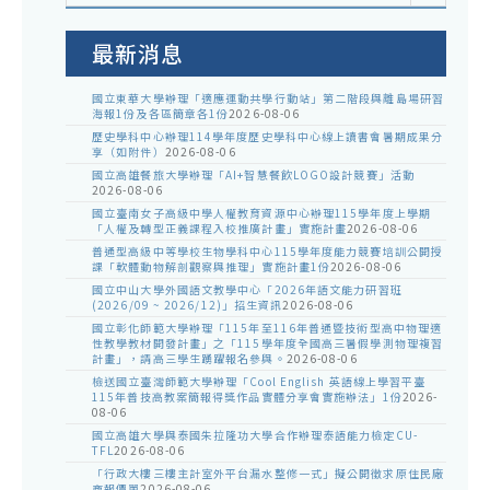
室
公
告
最新消息
國立東華大學辦理「適應運動共學行動站」第二階段與離島場研習
海報1份及各區簡章各1份
2026-08-06
歷史學科中心辦理114學年度歷史學科中心線上讀書會暑期成果分
享（如附件）
2026-08-06
國立高雄餐旅大學辦理「AI+智慧餐飲LOGO設計競賽」活動
2026-08-06
國立臺南女子高級中學人權教育資源中心辦理115學年度上學期
「人權及轉型正義課程入校推廣計畫」實施計畫
2026-08-06
普通型高級中等學校生物學科中心115學年度能力競賽培訓公開授
課「軟體動物解剖觀察與推理」實施計畫1份
2026-08-06
國立中山大學外國語文教學中心「2026年語文能力研習班
(2026/09 ~ 2026/12)」招生資訊
2026-08-06
國立彰化師範大學辦理「115年至116年普通暨技術型高中物理適
性教學教材開發計畫」之「115學年度全國高三暑假學測物理複習
計畫」，請高三學生踴躍報名參與。
2026-08-06
檢送國立臺灣師範大學辦理「Cool English 英語線上學習平臺
115年普技高教案簡報得獎作品實體分享會實施辦法」1份
2026-
08-06
國立高雄大學與泰國朱拉隆功大學合作辦理泰語能力檢定CU-
TFL
2026-08-06
「行政大樓三樓主計室外平台漏水整修一式」擬公開徵求原住民廠
商報價單
2026-08-06