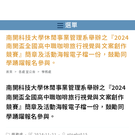
跳
轉
至
選單
主
南開科技大學休閒事業管理系舉辦之『2024
要
南開盃全國高中職咖啡旅行視覺與文案創作
內
競賽』簡章及活動海報電子檔一份，鼓勵同
容
學踴躍報名參與。
首頁
>
各處室公告
>
學務處
南開科技大學休閒事業管理系舉辦之『2024
南開盃全國高中職咖啡旅行視覺與文案創作
競賽』簡章及活動海報電子檔一份，鼓勵同
學踴躍報名參與。
Post
Post
Post
學務處
2024-11-21
ntpehs015