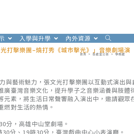
示
入學與升學
內外資源
光打擊樂團–燒打秀《城市擊光》」音樂劇場演
首頁
>
各處室公告
>
學務處
撼力與藝術魅力，張文光打擊樂團以互動式演出與
推廣臺灣音樂文化，提升學子之音樂涵養與肢體
等元素，將生活日常聲響融入演出中，邀請觀眾
重燃對生活的熱情。
時30分，高雄中山堂劇場。
時30分、19時30分，臺灣戲曲中心小表演廳。