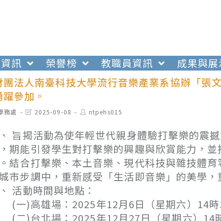
生資訊
榮譽榜
教職員資訊
成果與展
財團法人南臺科技大學流行音樂產業系協辦「張文
踴躍參加。
t
Post
Post
學務處
2025-09-08
ntpehs015
egory:
last
author:
modified:
、 旨揭活動為使年輕世代親身體驗打擊樂的震
，期能引發學生對打擊樂的興趣與欣賞能力，並
。結合打擊樂、本土音樂、現代科技與雜技體育
城市步調中，重新感受「生活即音樂」的美學，
、 活動時間與地點：
一)高雄場：2025年12月6日（星期六）14
二)台北場：2025年12月27日（星期六）14