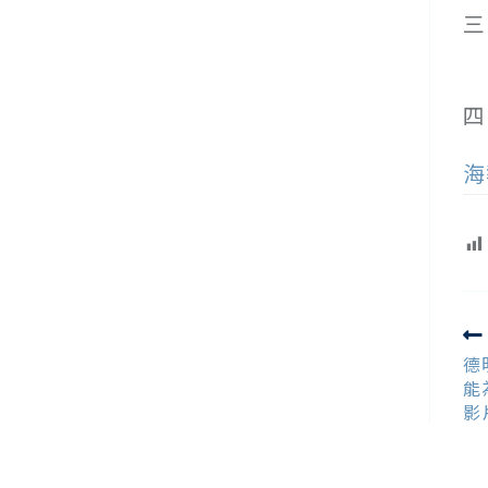
三
(
(
四
海
R
m
德
ar
能
影