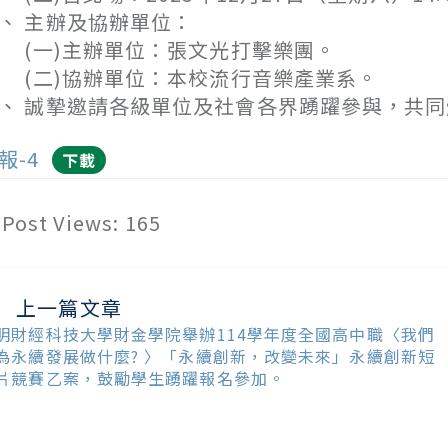
、 主辦及協辦單位：
一)主辦單位：張文光打擊樂團。
二)協辦單位：本校流行音樂產業系。
、 誠摯邀請各級單位及社會各界踴躍參與，共
報-4
下載
Post Views:
165
上一篇文章
ead
ore
明財經科技大學財金學院舉辦114學年度全國高中職〈我們
ticles
為永續發展做什麼? 〉「永續創新，改變未來」永續創新短
片競賽乙案，鼓勵學生踴躍報名參加。