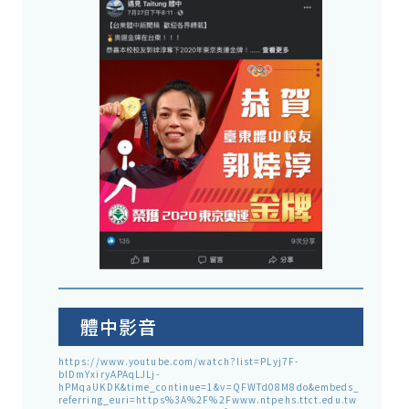
體中影音
https://www.youtube.com/watch?list=PLyj7F-
blDmYxiryAPAqLJLj-
hPMqaUKDK&time_continue=1&v=QFWTd08M8do&embeds_
referring_euri=https%3A%2F%2Fwww.ntpehs.ttct.edu.tw