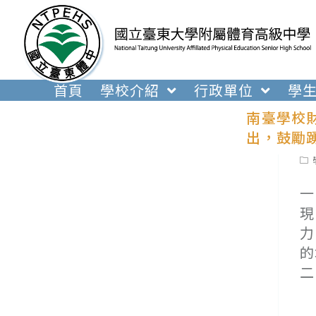
跳
轉
至
主
要
首頁
學校介紹
行政單位
學
內
南臺學校
容
出，鼓勵
Pos
cat
一
現
力
的
二
(
(