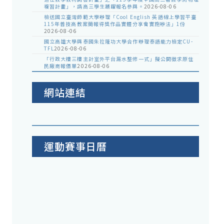
複習計畫」，請高三學生踴躍報名參與。
2026-08-06
檢送國立臺灣師範大學辦理「Cool English 英語線上學習平臺
115年普技高教案簡報得獎作品實體分享會實施辦法」1份
2026-08-06
國立高雄大學與泰國朱拉隆功大學合作辦理泰語能力檢定CU-
TFL
2026-08-06
「行政大樓三樓主計室外平台漏水整修一式」擬公開徵求原住
民廠商報價單
2026-08-06
網站連結
運動賽事日曆