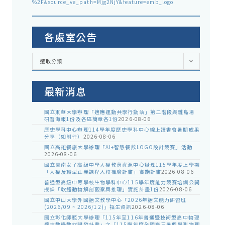
%2F&source_ve_path=Mjg2NjY&feature=emb_logo
各處室公告
各
選取分類
處
室
公
告
最新消息
國立東華大學辦理「適應運動共學行動站」第二階段與離島場
研習海報1份及各區簡章各1份
2026-08-06
歷史學科中心辦理114學年度歷史學科中心線上讀書會暑期成果
分享（如附件）
2026-08-06
國立高雄餐旅大學辦理「AI+智慧餐飲LOGO設計競賽」活動
2026-08-06
國立臺南女子高級中學人權教育資源中心辦理115學年度上學期
「人權及轉型正義課程入校推廣計畫」實施計畫
2026-08-06
普通型高級中等學校生物學科中心115學年度能力競賽培訓公開
授課「軟體動物解剖觀察與推理」實施計畫1份
2026-08-06
國立中山大學外國語文教學中心「2026年語文能力研習班
(2026/09 ~ 2026/12)」招生資訊
2026-08-06
國立彰化師範大學辦理「115年至116年普通暨技術型高中物理
適性教學教材開發計畫」之「115學年度全國高三暑假學測物理