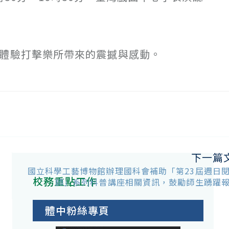
同體驗打擊樂所帶來的震撼與感動。
下一篇
國立科學工藝博物館辦理國科會補助「第23屆週日
校務重點工作
師」系列科普講座相關資訊，鼓勵師生踴躍
體中粉絲專頁