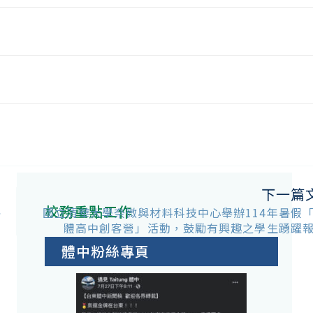
下一篇
校務重點工作
暑
國立清華大學奈微與材料科技中心舉辦114年暑假
體高中創客營」活動，鼓勵有興趣之學生踴躍
體中粉絲專頁