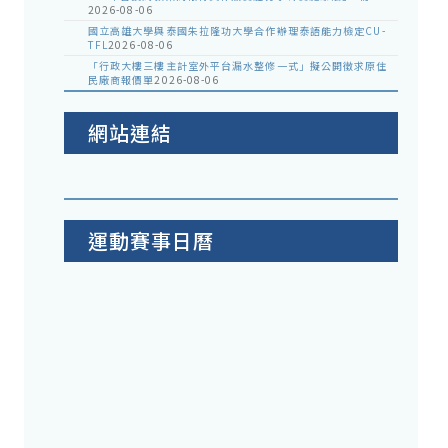
2026-08-06
國立高雄大學與泰國朱拉隆功大學合作辦理泰語能力檢定CU-
TFL
2026-08-06
「行政大樓三樓主計室外平台漏水整修一式」擬公開徵求原住
民廠商報價單
2026-08-06
網站連結
運動賽事日曆