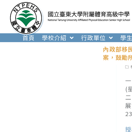
跳
轉
至
主
要
首頁
學校介紹
行政單位
學
內
內政部移民
容
案，鼓勵
Pos
cat
一
(
二
展
2
授