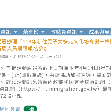
生資訊
榮譽榜
教職員資訊
成果與展
署辦理「114年新住民子女多元文化培育營－媒體
所屬人員踴躍報名參加。
t
Post
Post
學務處
2025-04-10
ntpehs015
egory:
last
author:
modified:
、 旨揭活動原報名截止日期為本年4月14日(星
星期一)止(郵戳為憑)，惠請協助加強宣導，鼓
、 詳細活動訊息請至內政部移民署全球資訊網（https:
資訊網（https://ifi.immigration.gov
372張小姐。
權同意書
下載