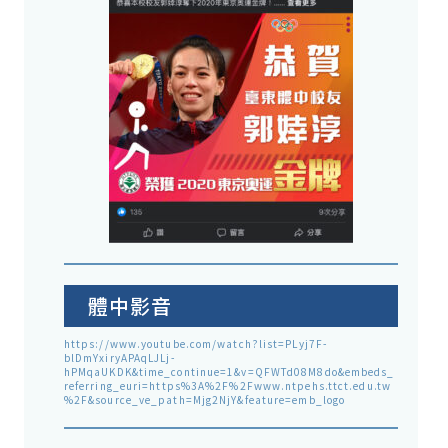
體中影音
https://www.youtube.com/watch?list=PLyj7F-
blDmYxiryAPAqLJLj-
hPMqaUKDK&time_continue=1&v=QFWTd08M8do&embeds_
referring_euri=https%3A%2F%2Fwww.ntpehs.ttct.edu.tw
%2F&source_ve_path=Mjg2NjY&feature=emb_logo