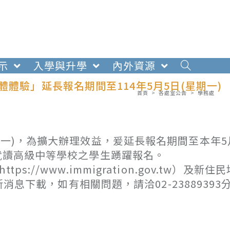
示
入學與升學
內外資源
體驗」延長報名期間至114年5月5日(星期一)
首頁
>
各處室公告
>
學務處
期一)，為擴大辦理效益，爰延長報名期間至本年5
勵就讀高級中等學校之學生踴躍報名。
//www.immigration.gov.tw）及新住
.tw）最新消息下載，如有相關問題，請洽02-23889393