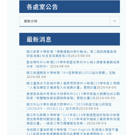
各處室公告
各
選取分類
處
室
公
告
最新消息
國立東華大學辦理「適應運動共學行動站」第二階段與離島場
研習海報1份及各區簡章各1份
2026-08-06
歷史學科中心辦理114學年度歷史學科中心線上讀書會暑期成果
分享（如附件）
2026-08-06
國立高雄餐旅大學辦理「AI+智慧餐飲LOGO設計競賽」活動
2026-08-06
國立臺南女子高級中學人權教育資源中心辦理115學年度上學期
「人權及轉型正義課程入校推廣計畫」實施計畫
2026-08-06
普通型高級中等學校生物學科中心115學年度能力競賽培訓公開
授課「軟體動物解剖觀察與推理」實施計畫1份
2026-08-06
國立中山大學外國語文教學中心「2026年語文能力研習班
(2026/09 ~ 2026/12)」招生資訊
2026-08-06
國立彰化師範大學辦理「115年至116年普通暨技術型高中物理
適性教學教材開發計畫」之「115學年度全國高三暑假學測物理
複習計畫」，請高三學生踴躍報名參與。
2026-08-06
檢送國立臺灣師範大學辦理「Cool English 英語線上學習平臺
115年普技高教案簡報得獎作品實體分享會實施辦法」1份