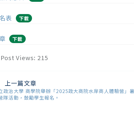
名表
下載
章
下載
Post Views:
215
上一篇文章
ead
ore
立政治大學 商學院舉辦「2025政大商院水岸商人體驗營」
ticles
營隊活動，鼓勵學生報名。