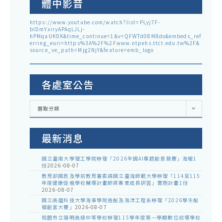
體中影音
https://www.youtube.com/watch?list=PLyj7F-
blDmYxiryAPAqLJLj-
hPMqaUKDK&time_continue=1&v=QFWTd08M8do&embeds_ref
erring_euri=https%3A%2F%2Fwww.ntpehs.ttct.edu.tw%2F&
source_ve_path=Mjg2NjY&feature=emb_logo
各處室公告
各
選取分類
處
室
公
告
最新消息
國立臺南大學理工學院辦理「2026全國AI專題創意競賽」海報1
份
2026-08-07
教育部國民及學前教育署委請國立臺灣師範大學辦理「114至115
年度健康促進學校輔導計畫師資專業成長研習」實施計畫1份
2026-08-07
國立高雄科技大學海事學院造船及海洋工程系辦理「2026學生船
模創客大賽」
2026-08-07
桃園市立陽明高級中等學校辦理115學年度第一學期數位前導學校