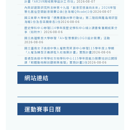
計畫「AR2VR跨域教學設計工作坊」
2026-08-07
內政部建築研究所主辦第十九屆「創意狂想巢向未來」2026年智
慧化居住空間創意競賽公告(含海報QRcode)1份
2026-08-07
國立東華大學辦理「適應運動共學行動站」第二階段與離島場研習
海報1份及各區簡章各1份
2026-08-06
歷史學科中心辦理114學年度歷史學科中心線上讀書會暑期成果分
享（如附件）
2026-08-06
國立高雄餐旅大學辦理「AI+智慧餐飲LOGO設計競賽」活動
2026-08-06
國立臺南女子高級中學人權教育資源中心辦理115學年度上學期
「人權及轉型正義課程入校推廣計畫」實施計畫
2026-08-06
普通型高級中等學校生物學科中心115學年度能力競賽培訓公開授
課「軟體動物解剖觀察與推理」實施計畫1份
2026-08-06
網站連結
運動賽事日曆