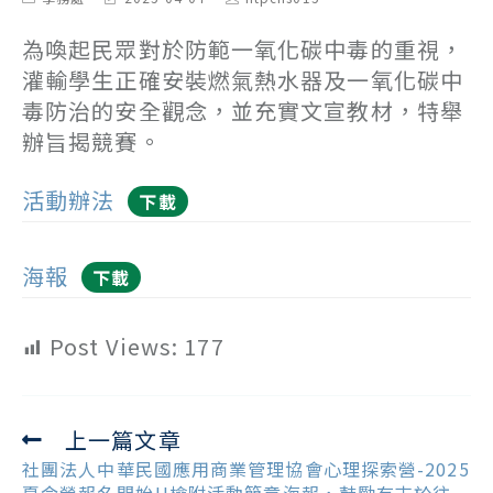
category:
last
author:
modified:
為喚起民眾對於防範一氧化碳中毒的重視，
灌輸學生正確安裝燃氣熱水器及一氧化碳中
毒防治的安全觀念，並充實文宣教材，特舉
辦旨揭競賽。
活動辦法
下載
海報
下載
Post Views:
177
上一篇文章
Read
more
社團法人中華民國應用商業管理協會心理探索營-2025