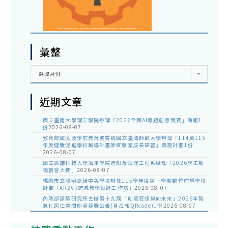
彙整
彙
選取月份
整
近期文章
國立臺南大學理工學院辦理「2026全國AI專題創意競賽」海報1
份
2026-08-07
教育部國民及學前教育署委請國立臺灣師範大學辦理「114至115
年度健康促進學校輔導計畫師資專業成長研習」實施計畫1份
2026-08-07
國立高雄科技大學海事學院造船及海洋工程系辦理「2026學生船
模創客大賽」
2026-08-07
桃園市立陽明高級中等學校辦理115學年度第一學期數位前導學校
計畫「AR2VR跨域教學設計工作坊」
2026-08-07
內政部建築研究所主辦第十九屆「創意狂想巢向未來」2026年智
慧化居住空間創意競賽公告(含海報QRcode)1份
2026-08-07