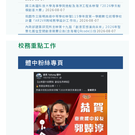
國立高雄科技大學海事學院造船及海洋工程系辦理「2026學生船
模創客大賽」
2026-08-07
桃園市立陽明高級中等學校辦理115學年度第一學期數位前導學校
計畫「AR2VR跨域教學設計工作坊」
2026-08-07
內政部建築研究所主辦第十九屆「創意狂想巢向未來」2026年智
慧化居住空間創意競賽公告(含海報QRcode)1份
2026-08-07
校務重點工作
體中粉絲專頁