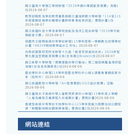
國立臺南大學理工學院辦理「2026全國AI專題創意競賽」海報1
份
2026-08-07
教育部國民及學前教育署委請國立臺灣師範大學辦理「114至115
年度健康促進學校輔導計畫師資專業成長研習」實施計畫1份
2026-08-07
國立高雄科技大學海事學院造船及海洋工程系辦理「2026學生船
模創客大賽」
2026-08-07
桃園市立陽明高級中等學校辦理115學年度第一學期數位前導學校
計畫「AR2VR跨域教學設計工作坊」
2026-08-07
內政部建築研究所主辦第十九屆「創意狂想巢向未來」2026年智
慧化居住空間創意競賽公告(含海報QRcode)1份
2026-08-07
國立東華大學辦理「適應運動共學行動站」第二階段與離島場研習
海報1份及各區簡章各1份
2026-08-06
歷史學科中心辦理114學年度歷史學科中心線上讀書會暑期成果分
享（如附件）
2026-08-06
國立高雄餐旅大學辦理「AI+智慧餐飲LOGO設計競賽」活動
2026-08-06
國立臺南女子高級中學人權教育資源中心辦理115學年度上學期
「人權及轉型正義課程入校推廣計畫」實施計畫
2026-08-06
普通型高級中等學校生物學科中心115學年度能力競賽培訓公開授
課「軟體動物解剖觀察與推理」實施計畫1份
2026-08-06
網站連結