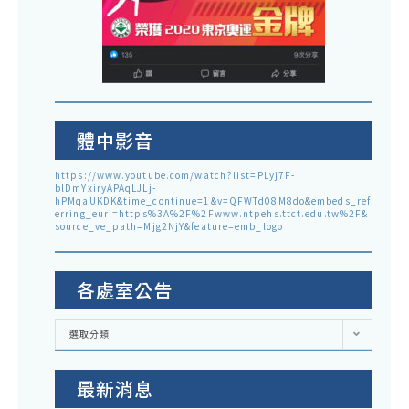
體中影音
https://www.youtube.com/watch?list=PLyj7F-
blDmYxiryAPAqLJLj-
hPMqaUKDK&time_continue=1&v=QFWTd08M8do&embeds_ref
erring_euri=https%3A%2F%2Fwww.ntpehs.ttct.edu.tw%2F&
source_ve_path=Mjg2NjY&feature=emb_logo
各處室公告
各
選取分類
處
室
公
告
最新消息