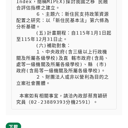
Index，簡稱MIPEX)探討我國之移 民融
合評估指標之建立。

 　　  ６、主題六：新住民支持政策資源
配置之研究：以「新住民基本法」第六條為
分析基礎。

 　　  (五)計畫期程：自115年1月1日起
至115年12月31日止。

 　　  (六)補助對象：

 　　  １、中央政府(含三級以上行政機
關及所屬各級學校)及直 轄市政府(含局、
處等一級機關及所屬各級學校)、縣 (市)
政府(含局等一級機關及所屬各級學校)。

 　　  ２、財團法人或非以營利為目的之
立案社會團體。

 本案如有相關事宜，請洽內政部蔡育穎研
究員（02-23889393分機2591）。
下載