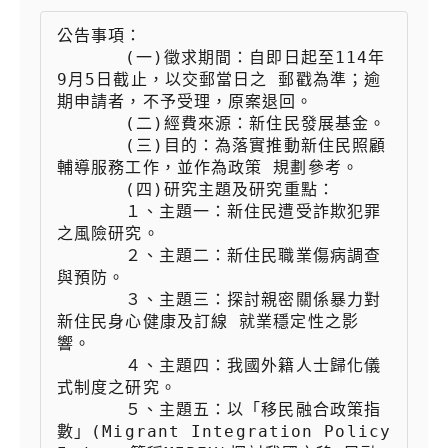
公告事項：

 　　  (一)徵求期間：自即日起至114年
9月5日截止，以交郵當日之 郵戳為準；逾
期申請者，不予受理，原案退回。

 　　  (二)經費來源：新住民發展基金。

 　　  (三)目的：為落實推動新住民照顧
輔導服務工作，並作為政策 規劃參考。

 　　  (四)研究主題及研究重點：

 　　  １、主題一：新住民遭受詐欺犯罪
之風險研究。

 　　  ２、主題二：新住民職業傷病調查
與預防。

 　　  ３、主題三：探討親密關係暴力對
新住民身心健康及訂線 就業穩定性之影
響。

 　　  ４、主題四：我國外籍人士歸化儀
式制度之研究。

 　　  ５、主題五：以「移民融合政策指
數」(Migrant Integration Policy 