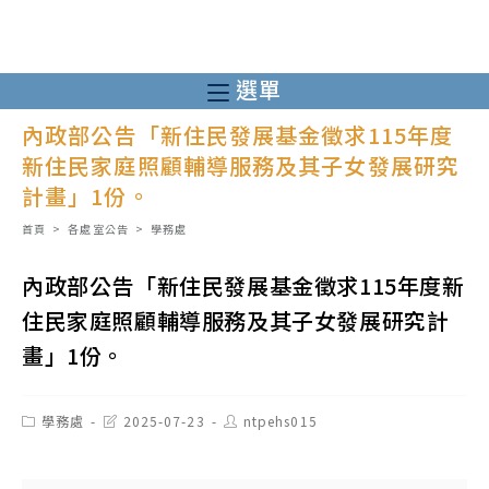
跳
轉
至
選單
主
內政部公告「新住民發展基金徵求115年度
要
新住民家庭照顧輔導服務及其子女發展研究
內
計畫」1份。
容
首頁
>
各處室公告
>
學務處
內政部公告「新住民發展基金徵求115年度新
住民家庭照顧輔導服務及其子女發展研究計
畫」1份。
Post
Post
Post
學務處
2025-07-23
ntpehs015
category:
last
author:
modified: