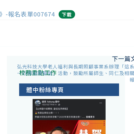
》-報名表單007674
下載
下一篇
弘光科技大學老人福利與長期照顧事業系辦理「這
校務重點工作
一日開箱體驗營」活動，鼓勵所屬師生、同仁及相
體中粉絲專頁