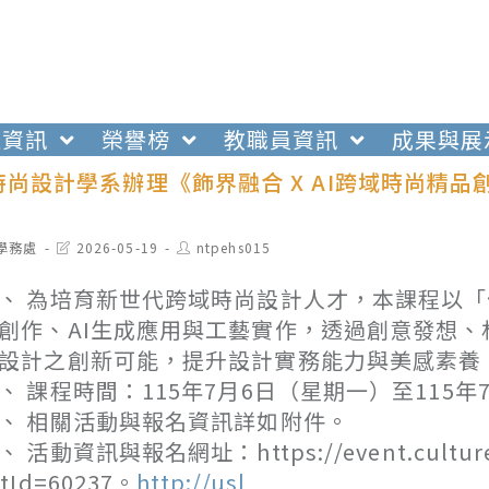
生資訊
榮譽榜
教職員資訊
成果與展
時尚設計學系辦理《飾界融合 X AI跨域時尚精
t
Post
Post
學務處
2026-05-19
ntpehs015
egory:
last
author:
modified:
、 為培育新世代跨域時尚設計人才，本課程以
創作、AI生成應用與工藝實作，透過創意發想
設計之創新可能，提升設計實務能力與美感素養
、 課程時間：115年7月6日（星期一）至115年
、 相關活動與報名資訊詳如附件。
、 活動資訊與報名網址：https://event.culture.tw
ctId=60237。
http://usl