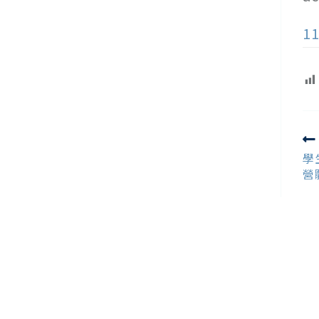
1
R
m
學
ar
營