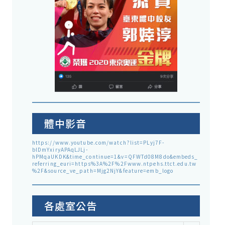
體中影音
https://www.youtube.com/watch?list=PLyj7F-
blDmYxiryAPAqLJLj-
hPMqaUKDK&time_continue=1&v=QFWTd08M8do&embeds_
referring_euri=https%3A%2F%2Fwww.ntpehs.ttct.edu.tw
%2F&source_ve_path=Mjg2NjY&feature=emb_logo
各處室公告
各