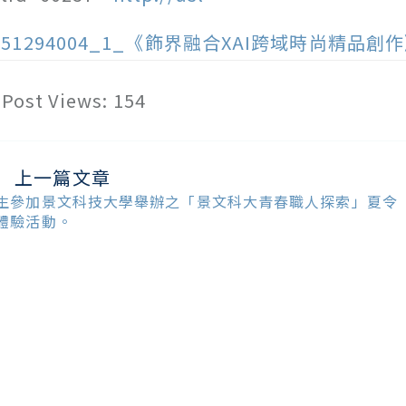
151294004_1_《飾界融合XAI跨域時尚精品創作
Post Views:
154
上一篇文章
ead
ore
生參加景文科技大學舉辦之「景文科大青春職人探索」夏令
ticles
體驗活動。