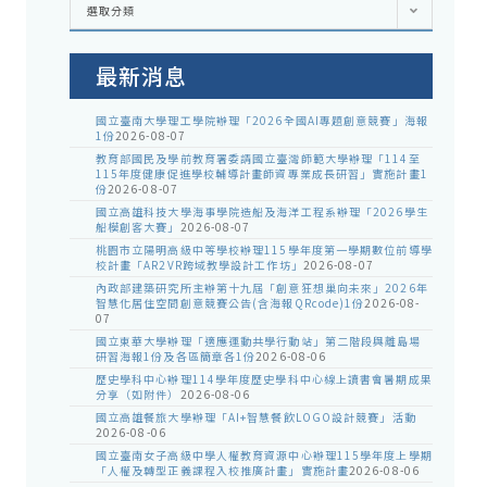
選取分類
處
室
公
告
最新消息
國立臺南大學理工學院辦理「2026全國AI專題創意競賽」海報
1份
2026-08-07
教育部國民及學前教育署委請國立臺灣師範大學辦理「114至
115年度健康促進學校輔導計畫師資專業成長研習」實施計畫1
份
2026-08-07
國立高雄科技大學海事學院造船及海洋工程系辦理「2026學生
船模創客大賽」
2026-08-07
桃園市立陽明高級中等學校辦理115學年度第一學期數位前導學
校計畫「AR2VR跨域教學設計工作坊」
2026-08-07
內政部建築研究所主辦第十九屆「創意狂想巢向未來」2026年
智慧化居住空間創意競賽公告(含海報QRcode)1份
2026-08-
07
國立東華大學辦理「適應運動共學行動站」第二階段與離島場
研習海報1份及各區簡章各1份
2026-08-06
歷史學科中心辦理114學年度歷史學科中心線上讀書會暑期成果
分享（如附件）
2026-08-06
國立高雄餐旅大學辦理「AI+智慧餐飲LOGO設計競賽」活動
2026-08-06
國立臺南女子高級中學人權教育資源中心辦理115學年度上學期
「人權及轉型正義課程入校推廣計畫」實施計畫
2026-08-06