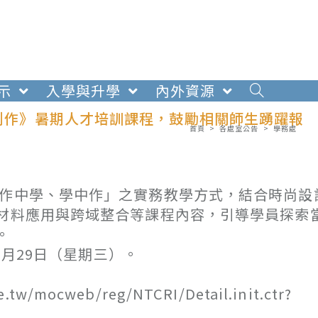
示
入學與升學
內外資源
品創作》暑期人才培訓課程，鼓勵相關師生踴躍報
首頁
>
各處室公告
>
學務處
「作中學、學中作」之實務教學方式，結合時尚設
、材料應用與跨域整合等課程內容，引導學員探索
。
7月29日（星期三）。
/mocweb/reg/NTCRI/Detail.init.ctr?