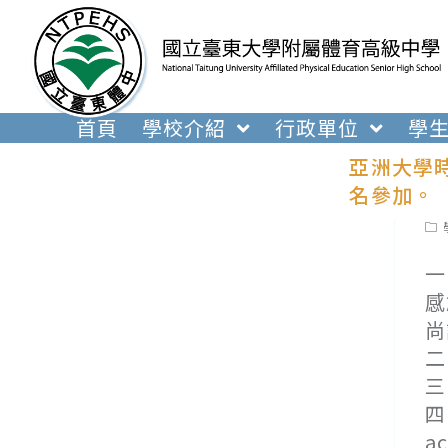
跳
轉
至
主
要
首頁
學校介紹
行政單位
學
內
亞洲大學
容
名參加。
Pos
cat
一
感
尚
二
三
四
a