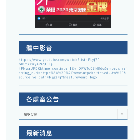
體中影音
https://www.youtube.com/watch?list=PLyj7F-
blDmYxiryAPAqLJLj-
hPMqaUKDK&time_continue=1&v=QFWTd08M8do&embeds_ref
erring_euri=https%3A%2F%2Fwww.ntpehs.ttct.edu.tw%2F&
source_ve_path=Mjg2NjY&feature=emb_logo
各處室公告
各
選取分類
處
室
公
告
最新消息