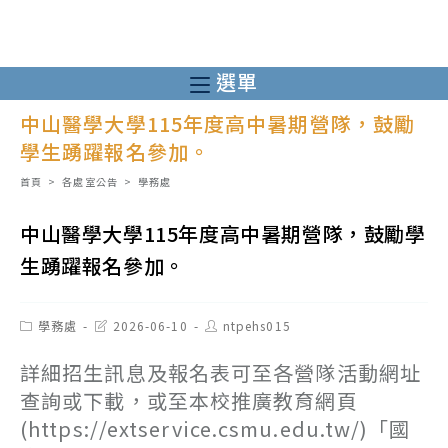
跳
轉
至
選單
主
中山醫學大學115年度高中暑期營隊，鼓勵
要
學生踴躍報名參加。
內
容
首頁
>
各處室公告
>
學務處
中山醫學大學115年度高中暑期營隊，鼓勵學
生踴躍報名參加。
Post
Post
Post
學務處
2026-06-10
ntpehs015
category:
last
author:
modified:
詳細招生訊息及報名表可至各營隊活動網址
查詢或下載，或至本校推廣教育網頁
(https://extservice.csmu.edu.tw/)「國