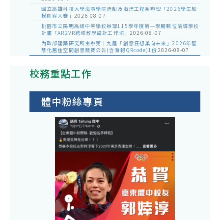
國立高雄科技大學海事學院造船及海洋工程系辦理「2026學生船
模創客大賽」
2026-08-07
桃園市立陽明高級中等學校辦理115學年度第一學期數位前導學校
計畫「AR2VR跨域教學設計工作坊」
2026-08-07
內政部建築研究所主辦第十九屆「創意狂想巢向未來」2026年智
慧化居住空間創意競賽公告(含海報QRcode)1份
2026-08-07
校務重點工作
體中粉絲專頁