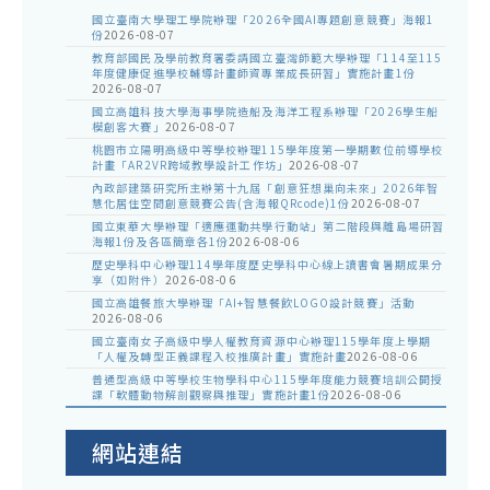
國立臺南大學理工學院辦理「2026全國AI專題創意競賽」海報1
份
2026-08-07
教育部國民及學前教育署委請國立臺灣師範大學辦理「114至115
年度健康促進學校輔導計畫師資專業成長研習」實施計畫1份
2026-08-07
國立高雄科技大學海事學院造船及海洋工程系辦理「2026學生船
模創客大賽」
2026-08-07
桃園市立陽明高級中等學校辦理115學年度第一學期數位前導學校
計畫「AR2VR跨域教學設計工作坊」
2026-08-07
內政部建築研究所主辦第十九屆「創意狂想巢向未來」2026年智
慧化居住空間創意競賽公告(含海報QRcode)1份
2026-08-07
國立東華大學辦理「適應運動共學行動站」第二階段與離島場研習
海報1份及各區簡章各1份
2026-08-06
歷史學科中心辦理114學年度歷史學科中心線上讀書會暑期成果分
享（如附件）
2026-08-06
國立高雄餐旅大學辦理「AI+智慧餐飲LOGO設計競賽」活動
2026-08-06
國立臺南女子高級中學人權教育資源中心辦理115學年度上學期
「人權及轉型正義課程入校推廣計畫」實施計畫
2026-08-06
普通型高級中等學校生物學科中心115學年度能力競賽培訓公開授
課「軟體動物解剖觀察與推理」實施計畫1份
2026-08-06
網站連結