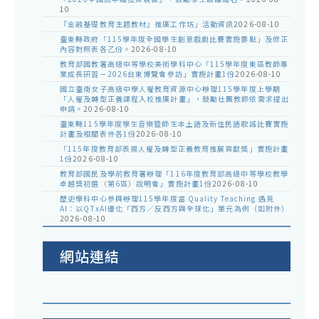
10
『金融基礎教育主題教材』推廣工作坊」活動資訊
2026-08-10
臺東縣政府「115學年度全國學生創意戲劇比賽實施要點」及修正
內容對照表各乙份。
2026-08-10
教育部國教署高級中等學校美術學科中心「115學年度東區教師專
業成長研習－2026台東博覽會參訪」實施計畫1份
2026-08-10
國立臺南女子高級中學人權教育資源中心辦理115學年度上學期
「人權及轉型正義課程入校推廣計畫」，鼓勵社團教師依需求提出
申請。
2026-08-10
臺東縣115學年度學生音樂暨師生本土語及新住民語歌謠比賽實施
計畫及相關表件各1份
2026-08-10
「115年度教育部表揚人權及轉型正義教育推展貢獻獎」實施計畫
1份
2026-08-10
教育部國民及學前教育署辦理「116年度教育部高級中等學校教學
卓越獎初選（第6區）說明會」實施計畫1份
2026-08-10
歷史學科中心參與辦理115學年度當 Quality Teaching 遇見
AI：以QTxAI優化「西方／反西方與全球化」單元為例（如附件）
2026-08-10
網站連結