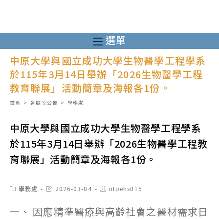
跳
轉
至
選單
主
中原大學與國立成功大學生物醫學工程學系
要
於115年3月14日舉辦「2026生物醫學工程
內
教育聯展」活動簡章及海報各1份。
容
首頁
>
各處室公告
>
學務處
中原大學與國立成功大學生物醫學工程學系
於115年3月14日舉辦「2026生物醫學工程教
育聯展」活動簡章及海報各1份。
Post
Post
Post
學務處
2026-03-04
ntpehs015
category:
last
author:
modified:
一、 因應精準醫療與高齡社會之醫材需求日