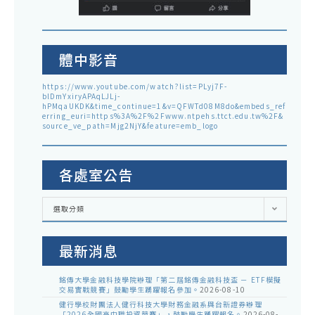
體中影音
https://www.youtube.com/watch?list=PLyj7F-
blDmYxiryAPAqLJLj-
hPMqaUKDK&time_continue=1&v=QFWTd08M8do&embeds_ref
erring_euri=https%3A%2F%2Fwww.ntpehs.ttct.edu.tw%2F&
source_ve_path=Mjg2NjY&feature=emb_logo
各處室公告
各
選取分類
處
室
公
告
最新消息
銘傳大學金融科技學院辦理「第二屆銘傳金融科技盃 － ETF模擬
交易實戰競賽」鼓勵學生踴躍報名參加。
2026-08-10
健行學校財團法人健行科技大學財務金融系與台新證券辦理
「2026全國高中職投資競賽」，鼓勵學生踴躍報名。
2026-08-