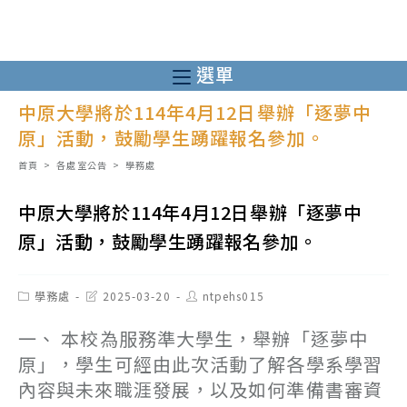
跳
轉
至
選單
主
中原大學將於114年4月12日舉辦「逐夢中
要
原」活動，鼓勵學生踴躍報名參加。
內
容
首頁
>
各處室公告
>
學務處
中原大學將於114年4月12日舉辦「逐夢中
原」活動，鼓勵學生踴躍報名參加。
Post
Post
Post
學務處
2025-03-20
ntpehs015
category:
last
author:
modified:
一、 本校為服務準大學生，舉辦「逐夢中
原」，學生可經由此次活動了解各學系學習
內容與未來職涯發展，以及如何準備書審資