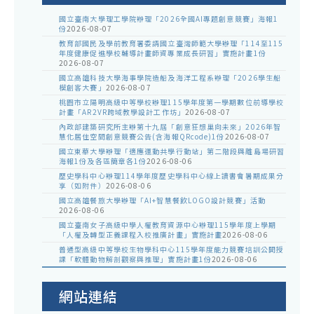
國立臺南大學理工學院辦理「2026全國AI專題創意競賽」海報1
份
2026-08-07
教育部國民及學前教育署委請國立臺灣師範大學辦理「114至115
年度健康促進學校輔導計畫師資專業成長研習」實施計畫1份
2026-08-07
國立高雄科技大學海事學院造船及海洋工程系辦理「2026學生船
模創客大賽」
2026-08-07
桃園市立陽明高級中等學校辦理115學年度第一學期數位前導學校
計畫「AR2VR跨域教學設計工作坊」
2026-08-07
內政部建築研究所主辦第十九屆「創意狂想巢向未來」2026年智
慧化居住空間創意競賽公告(含海報QRcode)1份
2026-08-07
國立東華大學辦理「適應運動共學行動站」第二階段與離島場研習
海報1份及各區簡章各1份
2026-08-06
歷史學科中心辦理114學年度歷史學科中心線上讀書會暑期成果分
享（如附件）
2026-08-06
國立高雄餐旅大學辦理「AI+智慧餐飲LOGO設計競賽」活動
2026-08-06
國立臺南女子高級中學人權教育資源中心辦理115學年度上學期
「人權及轉型正義課程入校推廣計畫」實施計畫
2026-08-06
普通型高級中等學校生物學科中心115學年度能力競賽培訓公開授
課「軟體動物解剖觀察與推理」實施計畫1份
2026-08-06
網站連結