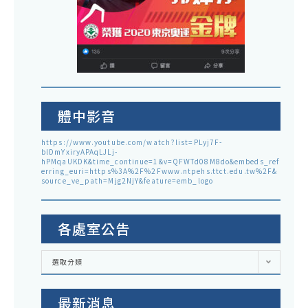
體中影音
https://www.youtube.com/watch?list=PLyj7F-
blDmYxiryAPAqLJLj-
hPMqaUKDK&time_continue=1&v=QFWTd08M8do&embeds_ref
erring_euri=https%3A%2F%2Fwww.ntpehs.ttct.edu.tw%2F&
source_ve_path=Mjg2NjY&feature=emb_logo
各處室公告
各
選取分類
處
室
公
告
最新消息