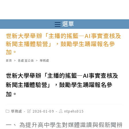
跳
轉
至
選單
主
世新大學舉辦「主播的搖籃—AI事實查核及
要
新聞主播體驗營」，鼓勵學生踴躍報名參
內
加。
容
首頁
>
各處室公告
>
學務處
世新大學舉辦「主播的搖籃—AI事實查核及
新聞主播體驗營」，鼓勵學生踴躍報名參
加。
Post
Post
Post
學務處
2026-01-09
ntpehs015
category:
last
author:
modified:
一、 為提升高中學生對媒體識讀與假新聞辨