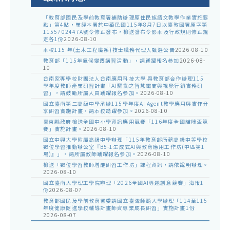
「教育部國民及學前教育署補助辦理原住民族語文教學作業實施要
點」第4點，業經本署於中華民國115年8月7日以臺教國署原字第
1155702447A號令修正發布，檢送發布令影本及行政規則修正規
定各1份
2026-08-10
本校115 年(土木工程職系)技士職務代理人甄選公告
2026-08-10
教育部「115年氣候變遷講習活動」，請踴躍報名參加
2026-08-
10
台南家專學校財團法人台南應用科技大學 與教育部合作辦理115
學年度教師產業研習計畫「AI驅動之智慧電商與視覺行銷實務研
習」，請鼓勵所屬人員踴躍報名參加。
2026-08-10
國立臺南第二高級中學承辦115學年度AI Agent教學應用與實作分
享研習實施計畫，請本校踴躍參加。
2026-08-10
臺東縣政府檢送全國中小學資訊應用競賽「116年度全國貓咪盃競
賽」實施計畫。
2026-08-10
國立中興大學附屬高級中學辦理「115年教育部所轄高級中等學校
數位學習推動辦公室『B5-1生成式AI與教育應用工作坊(中區第1
場)』」，請所屬教師踴躍報名參加。
2026-08-10
檢送「數位學習教師增能研習工作坊」課程資訊，請依說明辦理。
2026-08-10
國立臺南大學理工學院辦理「2026全國AI專題創意競賽」海報1
份
2026-08-07
教育部國民及學前教育署委請國立臺灣師範大學辦理「114至115
年度健康促進學校輔導計畫師資專業成長研習」實施計畫1份
2026-08-07