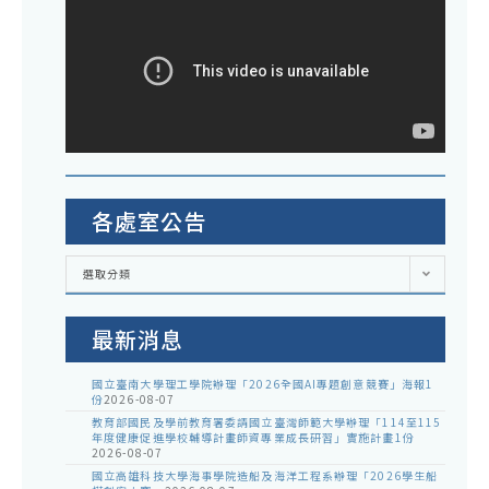
各處室公告
各
選取分類
處
室
公
告
最新消息
國立臺南大學理工學院辦理「2026全國AI專題創意競賽」海報1
份
2026-08-07
教育部國民及學前教育署委請國立臺灣師範大學辦理「114至115
年度健康促進學校輔導計畫師資專業成長研習」實施計畫1份
2026-08-07
國立高雄科技大學海事學院造船及海洋工程系辦理「2026學生船