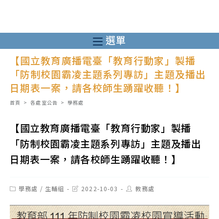
跳
轉
至
選單
主
【國立教育廣播電臺「教育行動家」製播
要
「防制校園霸凌主題系列專訪」主題及播出
內
日期表一案，請各校師生踴躍收聽！】
容
首頁
>
各處室公告
>
學務處
【國立教育廣播電臺「教育行動家」製播
「防制校園霸凌主題系列專訪」主題及播出
日期表一案，請各校師生踴躍收聽！】
Post
Post
Post
學務處
/
生輔組
2022-10-03
教務處
category:
last
author:
modified: