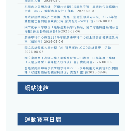
模創客大賽」
2026-08-07
桃園市立陽明高級中等學校辦理115學年度第一學期數位前導學校
計畫「AR2VR跨域教學設計工作坊」
2026-08-07
內政部建築研究所主辦第十九屆「創意狂想巢向未來」2026年智
慧化居住空間創意競賽公告(含海報QRcode)1份
2026-08-07
國立東華大學辦理「適應運動共學行動站」第二階段與離島場研習
海報1份及各區簡章各1份
2026-08-06
歷史學科中心辦理114學年度歷史學科中心線上讀書會暑期成果分
享（如附件）
2026-08-06
國立高雄餐旅大學辦理「AI+智慧餐飲LOGO設計競賽」活動
2026-08-06
國立臺南女子高級中學人權教育資源中心辦理115學年度上學期
「人權及轉型正義課程入校推廣計畫」實施計畫
2026-08-06
普通型高級中等學校生物學科中心115學年度能力競賽培訓公開授
課「軟體動物解剖觀察與推理」實施計畫1份
2026-08-06
網站連結
運動賽事日曆