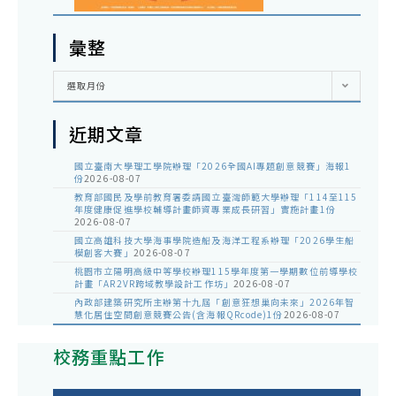
彙整
彙
選取月份
整
近期文章
國立臺南大學理工學院辦理「2026全國AI專題創意競賽」海報1
份
2026-08-07
教育部國民及學前教育署委請國立臺灣師範大學辦理「114至115
年度健康促進學校輔導計畫師資專業成長研習」實施計畫1份
2026-08-07
國立高雄科技大學海事學院造船及海洋工程系辦理「2026學生船
模創客大賽」
2026-08-07
桃園市立陽明高級中等學校辦理115學年度第一學期數位前導學校
計畫「AR2VR跨域教學設計工作坊」
2026-08-07
內政部建築研究所主辦第十九屆「創意狂想巢向未來」2026年智
慧化居住空間創意競賽公告(含海報QRcode)1份
2026-08-07
校務重點工作