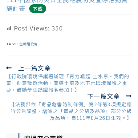
施計畫
下載
Post Views:
350
TAGS:
生輔組公告
上一篇文章
Read
more
【行政院環境保護署辦理「青力崛起-土水事・我們的
articles
事」創意徵選活動，宣導土壤及地下水環境保護之重
要，鼓勵學生踴躍報名參加！】
下一篇文章
【法務部依「毒品危害防制條例」第2條第3項規定應
行公告調整、增減之「毒品之分級及品項」部分分級
及品項，自111年8月26日生效。】