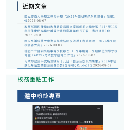
近期文章
國立臺南大學理工學院辦理「2026全國AI專題創意競賽」海報1
份
2026-08-07
教育部國民及學前教育署委請國立臺灣師範大學辦理「114至115
年度健康促進學校輔導計畫師資專業成長研習」實施計畫1份
2026-08-07
國立高雄科技大學海事學院造船及海洋工程系辦理「2026學生船
模創客大賽」
2026-08-07
桃園市立陽明高級中等學校辦理115學年度第一學期數位前導學校
計畫「AR2VR跨域教學設計工作坊」
2026-08-07
內政部建築研究所主辦第十九屆「創意狂想巢向未來」2026年智
慧化居住空間創意競賽公告(含海報QRcode)1份
2026-08-07
校務重點工作
體中粉絲專頁