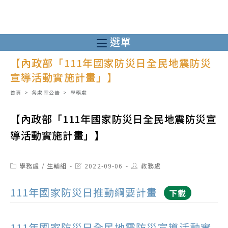
跳
轉
至
選單
主
【內政部「111年國家防災日全民地震防災
要
宣導活動實施計畫」】
內
容
首頁
>
各處室公告
>
學務處
【內政部「111年國家防災日全民地震防災宣
導活動實施計畫」】
Post
Post
Post
學務處
/
生輔組
2022-09-06
教務處
category:
last
author:
modified:
111年國家防災日推動綱要計畫
下載
111年國家防災日全民地震防災宣導活動實