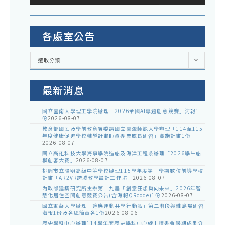
各處室公告
各
選取分類
處
室
公
告
最新消息
國立臺南大學理工學院辦理「2026全國AI專題創意競賽」海報1
份
2026-08-07
教育部國民及學前教育署委請國立臺灣師範大學辦理「114至115
年度健康促進學校輔導計畫師資專業成長研習」實施計畫1份
2026-08-07
國立高雄科技大學海事學院造船及海洋工程系辦理「2026學生船
模創客大賽」
2026-08-07
桃園市立陽明高級中等學校辦理115學年度第一學期數位前導學校
計畫「AR2VR跨域教學設計工作坊」
2026-08-07
內政部建築研究所主辦第十九屆「創意狂想巢向未來」2026年智
慧化居住空間創意競賽公告(含海報QRcode)1份
2026-08-07
國立東華大學辦理「適應運動共學行動站」第二階段與離島場研習
海報1份及各區簡章各1份
2026-08-06
歷史學科中心辦理114學年度歷史學科中心線上讀書會暑期成果分