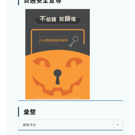
資通安全宣導
彙整
彙
選取月份
整