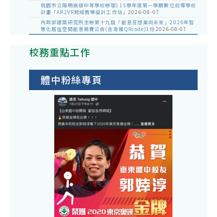
桃園市立陽明高級中等學校辦理115學年度第一學期數位前導學校
計畫「AR2VR跨域教學設計工作坊」
2026-08-07
內政部建築研究所主辦第十九屆「創意狂想巢向未來」2026年智
慧化居住空間創意競賽公告(含海報QRcode)1份
2026-08-07
校務重點工作
體中粉絲專頁