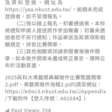
及 資 料 登 錄 ， 網 址 為
https://yaa.nkust.edu.tw/，逾期未完成
登錄者，恕不受理報名。
(二)皆以線上報名，初審通過者，本校
將通知申請人提送原作參加複審；初審未通
過者恕不另行通知；作品寄送及其獎項和相
關規定，詳如比賽簡章。
(三)其他相關資訊請參閱實施徵件簡
章，如本徵件簡章未盡或修正事宜，隨時公
布於活動頁面。
2025高科大青藝獎典藏徵件比賽甄選簡章
2.pdf、青藝獎徵件海報2.pdf(請至網址：
https://edoc3.nkust.edu.tw/JAppendix
/下載附件【登入序號：A01084】)
Post Views:
234