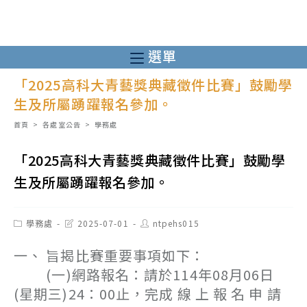
跳
轉
至
選單
主
「2025高科大青藝獎典藏徵件比賽」鼓勵學
要
生及所屬踴躍報名參加。
內
容
首頁
>
各處室公告
>
學務處
「2025高科大青藝獎典藏徵件比賽」鼓勵學
生及所屬踴躍報名參加。
Post
Post
Post
學務處
2025-07-01
ntpehs015
category:
last
author:
modified:
一、 旨揭比賽重要事項如下：
(一)網路報名：請於114年08月06日
(星期三)24：00止，完成 線 上 報 名 申 請