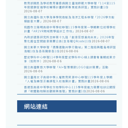
教育部國民及學前教育署委請國立臺灣師範大學辦理「114至115
年度健康促進學校輔導計畫師資專業成長研習」實施計畫1份
2026-08-07
國立高雄科技大學海事學院造船及海洋工程系辦理「2026學生船
模創客大賽」
2026-08-07
桃園市立陽明高級中等學校辦理115學年度第一學期數位前導學校
計畫「AR2VR跨域教學設計工作坊」
2026-08-07
內政部建築研究所主辦第十九屆「創意狂想巢向未來」2026年智
慧化居住空間創意競賽公告(含海報QRcode)1份
2026-08-07
國立東華大學辦理「適應運動共學行動站」第二階段與離島場研習
海報1份及各區簡章各1份
2026-08-06
歷史學科中心辦理114學年度歷史學科中心線上讀書會暑期成果分
享（如附件）
2026-08-06
國立高雄餐旅大學辦理「AI+智慧餐飲LOGO設計競賽」活動
2026-08-06
國立臺南女子高級中學人權教育資源中心辦理115學年度上學期
「人權及轉型正義課程入校推廣計畫」實施計畫
2026-08-06
普通型高級中等學校生物學科中心115學年度能力競賽培訓公開授
課「軟體動物解剖觀察與推理」實施計畫1份
2026-08-06
網站連結