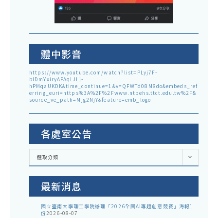
體中影音
https://www.youtube.com/watch?list=PLyj7F-
blDmYxiryAPAqLJLj-
hPMqaUKDK&time_continue=1&v=QFWTd08M8do&embeds_ref
erring_euri=https%3A%2F%2Fwww.ntpehs.ttct.edu.tw%2F&
source_ve_path=Mjg2NjY&feature=emb_logo
各處室公告
各
選取分類
處
室
公
告
最新消息
國立臺南大學理工學院辦理「2026全國AI專題創意競賽」海報1
份
2026-08-07