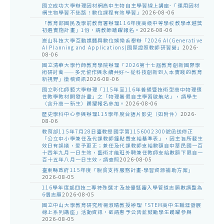
國立成功大學辦理因材網高中生物自主學習線上講座-「運用因材
網生物學習不迷路！數位課程有效學習」
2026-08-06
「教育部國民及學前教育署辦理116年度高級中等學校教學卓越獎
初選實施計畫」1份，請教師踴躍報名。
2026-08-06
崑山科技大學互動媒體與數位娛樂系舉辦「2026 AI(Generative
AI Planning and Applications)國際證照教師研習營」
2026-
08-06
國立清華大學竹師教育學院辦理「2026第十七屆教育創新國際學
術研討會——多元協作與永續共好～從科技創新到人本實踐的教育
新視野」徵稿資訊
2026-08-06
國立彰化師範大學辦理「115年至116年普通暨技術型高中物理適
性教學教材開發計畫」之「物理暑假自主學習啟航站」，請學生
（含升高一新生）踴躍報名參加。
2026-08-06
歷史學科中心參與辦理115學年度台語片影史（如附件）
2026-
08-06
教育部115年7月28日臺教授國字第1156002300號函送修正
「公立中小學兼任及代課教師鐘點費支給基準表」，因主旨所載生
效日有誤繕，爰予更正；兼任及代課教師支給數額自中華民國一百
十四年九月一日生效，藝術才能班外聘兼任教師支給數額下限自一
百十五年八月一日生效，請查照
2026-08-05
臺東縣政府115年度「脫貧支持服務計畫-學習資源補助方案」
2026-08-05
116學年度起四技二專特殊選才及技優甄審入學管道志願數調整為
6個志願
2026-08-05
國立中山大學教育研究所楊淑晴教授辦理「STEM高中生職涯發展
線上系列講座」活動資訊，敬請惠予公告並鼓勵學生踴躍參與
2026-08-05