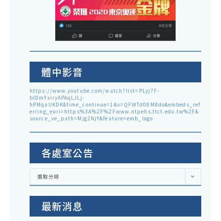
體中影音
https://www.youtube.com/watch?list=PLyj7F-
blDmYxiryAPAqLJLj-
hPMqaUKDK&time_continue=1&v=QFWTd08M8do&embeds_ref
erring_euri=https%3A%2F%2Fwww.ntpehs.ttct.edu.tw%2F&
source_ve_path=Mjg2NjY&feature=emb_logo
各處室公告
各
選取分類
處
室
公
告
最新消息