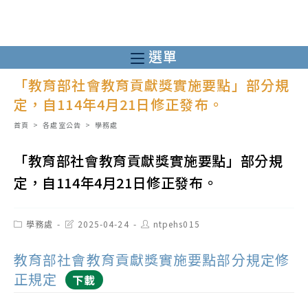
跳
轉
至
選單
主
「教育部社會教育貢獻獎實施要點」部分規
要
定，自114年4月21日修正發布。
內
容
首頁
>
各處室公告
>
學務處
「教育部社會教育貢獻獎實施要點」部分規
定，自114年4月21日修正發布。
Post
Post
Post
學務處
2025-04-24
ntpehs015
category:
last
author:
modified:
教育部社會教育貢獻獎實施要點部分規定修
正規定
下載