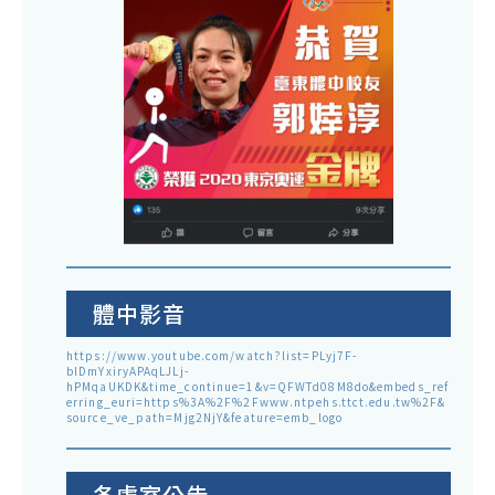
體中影音
https://www.youtube.com/watch?list=PLyj7F-
blDmYxiryAPAqLJLj-
hPMqaUKDK&time_continue=1&v=QFWTd08M8do&embeds_ref
erring_euri=https%3A%2F%2Fwww.ntpehs.ttct.edu.tw%2F&
source_ve_path=Mjg2NjY&feature=emb_logo
各處室公告