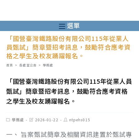
跳
轉
至
選單
主
「國營臺灣鐵路股份有限公司115年從業人
要
員甄試」簡章暨招考訊息，鼓勵符合應考資
內
格之學生及校友踴躍報名。
容
首頁
>
各處室公告
>
學務處
「國營臺灣鐵路股份有限公司115年從業人員
甄試」簡章暨招考訊息，鼓勵符合應考資格
之學生及校友踴躍報名。
Post
Post
Post
學務處
2026-01-22
ntpehs015
category:
last
author:
modified:
一、 旨案甄試簡章及相關資訊建置於甄試專