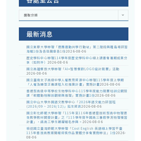
各
選取分類
處
室
公
告
最新消息
國立東華大學辦理「適應運動共學行動站」第二階段與離島場研習
海報1份及各區簡章各1份
2026-08-06
歷史學科中心辦理114學年度歷史學科中心線上讀書會暑期成果分
享（如附件）
2026-08-06
國立高雄餐旅大學辦理「AI+智慧餐飲LOGO設計競賽」活動
2026-08-06
國立臺南女子高級中學人權教育資源中心辦理115學年度上學期
「人權及轉型正義課程入校推廣計畫」實施計畫
2026-08-06
普通型高級中等學校生物學科中心115學年度能力競賽培訓公開授
課「軟體動物解剖觀察與推理」實施計畫1份
2026-08-06
國立中山大學外國語文教學中心「2026年語文能力研習班
(2026/09 ~ 2026/12)」招生資訊
2026-08-06
國立彰化師範大學辦理「115年至116年普通暨技術型高中物理適
性教學教材開發計畫」之「115學年度全國高三暑假學測物理複習
計畫」，請高三學生踴躍報名參與。
2026-08-06
檢送國立臺灣師範大學辦理「Cool English 英語線上學習平臺
115年普技高教案簡報得獎作品實體分享會實施辦法」1份
2026-
08-06