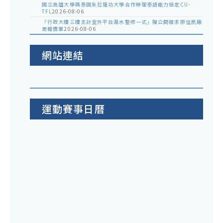
國立高雄大學與泰國朱拉隆功大學合作辦理泰語能力檢定CU-
TFL
2026-08-06
「行政大樓三樓主計室外平台漏水整修一式」擬公開徵求原住民廠
商報價單
2026-08-06
網站連結
運動賽事日曆