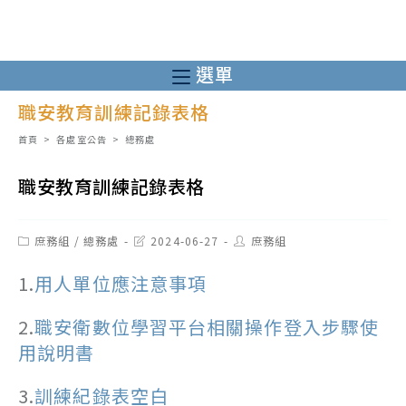
跳
轉
至
選單
主
職安教育訓練記錄表格
要
內
首頁
>
各處室公告
>
總務處
容
職安教育訓練記錄表格
Post
Post
Post
庶務組
/
總務處
2024-06-27
庶務組
category:
last
author:
modified:
1.
用人單位應注意事項
2.
職安衛數位學習平台相關操作登入步驟使
用說明書
3.
訓練紀錄表空白