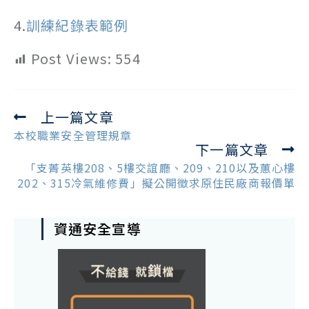
4.
訓練紀錄表範例
Post Views:
554
上一篇文章
Read
more
本校職業安全管理規章
下一篇文章
articles
「支菁英樓208、5樓交誼廳、209、210以及蕙心樓
202、315冷氣維修費」擬公開徵求原住民廠商報價單
資通安全宣導