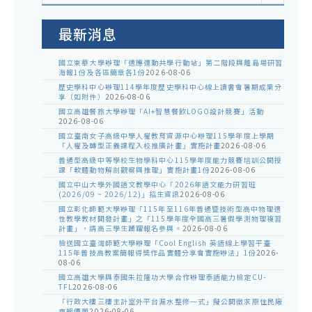
室
公
告
最新消息
國立東華大學辦理「適應運動共學行動站」第二階段與離島場研習
海報1份及各區簡章各1份
2026-08-06
歷史學科中心辦理114學年度歷史學科中心線上讀書會暑期成果分
享（如附件）
2026-08-06
國立高雄餐旅大學辦理「AI+智慧餐飲LOGO設計競賽」活動
2026-08-06
國立臺南女子高級中學人權教育資源中心辦理115學年度上學期
「人權及轉型正義課程入校推廣計畫」實施計畫
2026-08-06
普通型高級中等學校生物學科中心115學年度能力競賽培訓公開授
課「軟體動物解剖觀察與推理」實施計畫1份
2026-08-06
國立中山大學外國語文教學中心「2026年語文能力研習班
(2026/09 ~ 2026/12)」招生資訊
2026-08-06
國立彰化師範大學辦理「115年至116年普通暨技術型高中物理適
性教學教材開發計畫」之「115學年度全國高三暑假學測物理複習
計畫」，請高三學生踴躍報名參與。
2026-08-06
檢送國立臺灣師範大學辦理「Cool English 英語線上學習平臺
115年普技高教案簡報得獎作品實體分享會實施辦法」1份
2026-
08-06
國立高雄大學與泰國朱拉隆功大學合作辦理泰語能力檢定CU-
TFL
2026-08-06
「行政大樓三樓主計室外平台漏水整修一式」擬公開徵求原住民廠
商報價單
2026-08-06