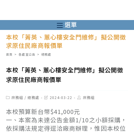
跳
轉
至
選單
主
本校「菁英、蕙心樓安全門維修」擬公開徵
要
求原住民廠商報價單
內
容
首頁
>
各處室公告
>
總務處
本校「菁英、蕙心樓安全門維修」擬公開徵
求原住民廠商報價單
Post
Post
Post
庶務組
/
總務處
2024-03-22
庶務組
category:
last
author:
modified:
本校預算新台幣$41,000元
一、本案為未達公告金額1/10之小額採購，
依採購法規定得逕洽廠商辦理，惟因本校位