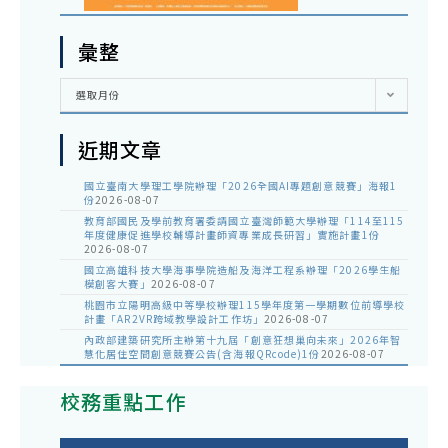
彙整
彙
選取月份
整
近期文章
國立臺南大學理工學院辦理「2026全國AI專題創意競賽」海報1
份
2026-08-07
教育部國民及學前教育署委請國立臺灣師範大學辦理「114至115
年度健康促進學校輔導計畫師資專業成長研習」實施計畫1份
2026-08-07
國立高雄科技大學海事學院造船及海洋工程系辦理「2026學生船
模創客大賽」
2026-08-07
桃園市立陽明高級中等學校辦理115學年度第一學期數位前導學校
計畫「AR2VR跨域教學設計工作坊」
2026-08-07
內政部建築研究所主辦第十九屆「創意狂想巢向未來」2026年智
慧化居住空間創意競賽公告(含海報QRcode)1份
2026-08-07
校務重點工作