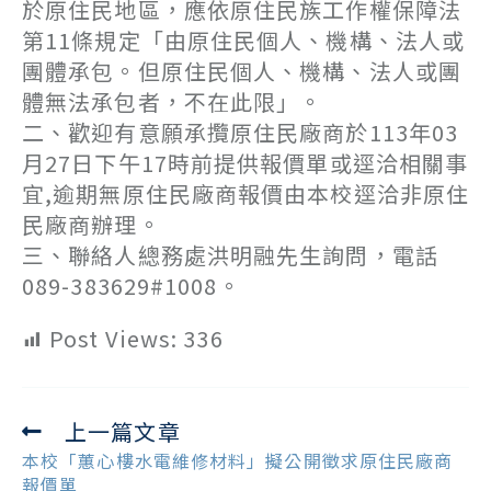
於原住民地區，應依原住民族工作權保障法
第11條規定「由原住民個人、機構、法人或
團體承包。但原住民個人、機構、法人或團
體無法承包者，不在此限」。
二、歡迎有意願承攬原住民廠商於113年03
月27日下午17時前提供報價單或逕洽相關事
宜,逾期無原住民廠商報價由本校逕洽非原住
民廠商辦理。
三、聯絡人總務處洪明融先生詢問，電話
089-383629#1008。
Post Views:
336
上一篇文章
Read
more
本校「蕙心樓水電維修材料」擬公開徵求原住民廠商
articles
報價單