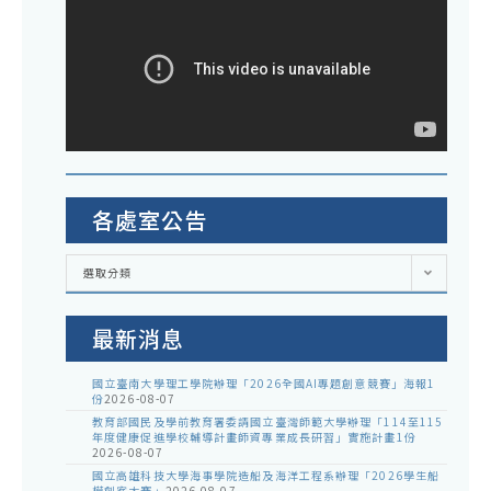
各處室公告
各
選取分類
處
室
公
告
最新消息
國立臺南大學理工學院辦理「2026全國AI專題創意競賽」海報1
份
2026-08-07
教育部國民及學前教育署委請國立臺灣師範大學辦理「114至115
年度健康促進學校輔導計畫師資專業成長研習」實施計畫1份
2026-08-07
國立高雄科技大學海事學院造船及海洋工程系辦理「2026學生船
模創客大賽」
2026-08-07