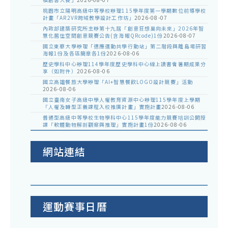
桃園市立陽明高級中等學校辦理115學年度第一學期數位前導學校
計畫「AR2VR跨域教學設計工作坊」
2026-08-07
內政部建築研究所主辦第十九屆「創意狂想巢向未來」2026年智
慧化居住空間創意競賽公告(含海報QRcode)1份
2026-08-07
國立東華大學辦理「適應運動共學行動站」第二階段與離島場研習
海報1份及各區簡章各1份
2026-08-06
歷史學科中心辦理114學年度歷史學科中心線上讀書會暑期成果分
享（如附件）
2026-08-06
國立高雄餐旅大學辦理「AI+智慧餐飲LOGO設計競賽」活動
2026-08-06
國立臺南女子高級中學人權教育資源中心辦理115學年度上學期
「人權及轉型正義課程入校推廣計畫」實施計畫
2026-08-06
普通型高級中等學校生物學科中心115學年度能力競賽培訓公開授
課「軟體動物解剖觀察與推理」實施計畫1份
2026-08-06
網站連結
運動賽事日曆