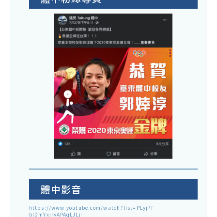
體中影音
https://www.youtube.com/watch?list=PLyj7F-
blDmYxiryAPAqLJLj-