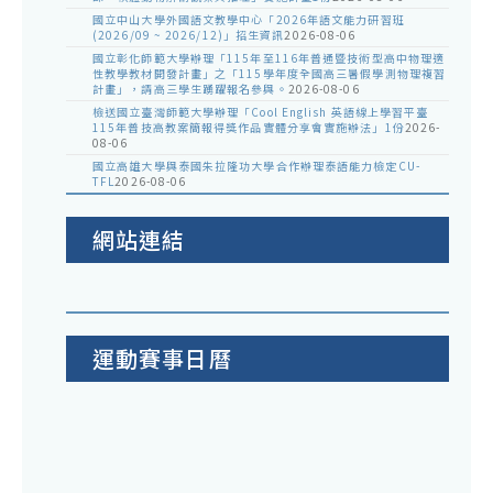
國立中山大學外國語文教學中心「2026年語文能力研習班
(2026/09 ~ 2026/12)」招生資訊
2026-08-06
國立彰化師範大學辦理「115年至116年普通暨技術型高中物理適
性教學教材開發計畫」之「115學年度全國高三暑假學測物理複習
計畫」，請高三學生踴躍報名參與。
2026-08-06
檢送國立臺灣師範大學辦理「Cool English 英語線上學習平臺
115年普技高教案簡報得獎作品實體分享會實施辦法」1份
2026-
08-06
國立高雄大學與泰國朱拉隆功大學合作辦理泰語能力檢定CU-
TFL
2026-08-06
網站連結
運動賽事日曆