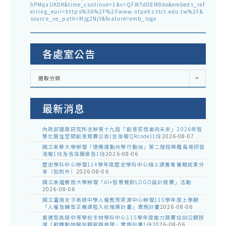
hPMqaUKDK&time_continue=1&v=QFWTd08M8do&embeds_ref
erring_euri=https%3A%2F%2Fwww.ntpehs.ttct.edu.tw%2F&
source_ve_path=Mjg2NjY&feature=emb_logo
各處室公告
各
選取分類
處
室
公
告
最新消息
內政部建築研究所主辦第十九屆「創意狂想巢向未來」2026年智
慧化居住空間創意競賽公告(含海報QRcode)1份
2026-08-07
國立東華大學辦理「適應運動共學行動站」第二階段與離島場研習
海報1份及各區簡章各1份
2026-08-06
歷史學科中心辦理114學年度歷史學科中心線上讀書會暑期成果分
享（如附件）
2026-08-06
國立高雄餐旅大學辦理「AI+智慧餐飲LOGO設計競賽」活動
2026-08-06
國立臺南女子高級中學人權教育資源中心辦理115學年度上學期
「人權及轉型正義課程入校推廣計畫」實施計畫
2026-08-06
普通型高級中等學校生物學科中心115學年度能力競賽培訓公開授
課「軟體動物解剖觀察與推理」實施計畫1份
2026-08-06