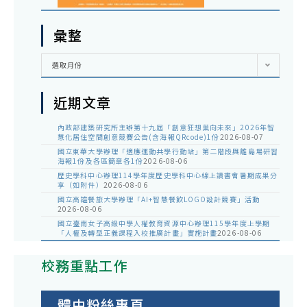
彙整
彙
選取月份
整
近期文章
內政部建築研究所主辦第十九屆「創意狂想巢向未來」2026年智
慧化居住空間創意競賽公告(含海報QRcode)1份
2026-08-07
國立東華大學辦理「適應運動共學行動站」第二階段與離島場研習
海報1份及各區簡章各1份
2026-08-06
歷史學科中心辦理114學年度歷史學科中心線上讀書會暑期成果分
享（如附件）
2026-08-06
國立高雄餐旅大學辦理「AI+智慧餐飲LOGO設計競賽」活動
2026-08-06
國立臺南女子高級中學人權教育資源中心辦理115學年度上學期
「人權及轉型正義課程入校推廣計畫」實施計畫
2026-08-06
校務重點工作
體中粉絲專頁