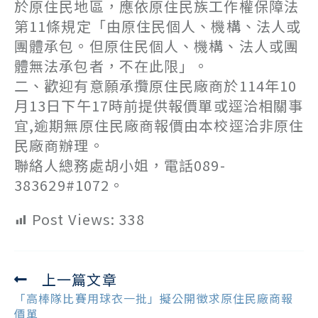
於原住民地區，應依原住民族工作權保障法
第11條規定「由原住民個人、機構、法人或
團體承包。但原住民個人、機構、法人或團
體無法承包者，不在此限」。
二、歡迎有意願承攬原住民廠商於114年10
月13日下午17時前提供報價單或逕洽相關事
宜,逾期無原住民廠商報價由本校逕洽非原住
民廠商辦理。
聯絡人總務處胡小姐，電話089-
383629#1072。
Post Views:
338
上一篇文章
Read
more
「高棒隊比賽用球衣一批」擬公開徵求原住民廠商報
articles
價單