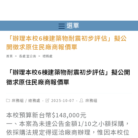
跳
轉
至
選單
主
「辦理本校6棟建築物耐震初步評估」擬公
要
開徵求原住民廠商報價單
內
容
首頁
>
各處室公告
>
總務處
「辦理本校6棟建築物耐震初步評估」擬公開
徵求原住民廠商報價單
Post
Post
Post
庶務組
/
總務處
2025-10-07
庶務組
category:
last
author:
modified:
本校預算新台幣$148,000元
一、本案為未達公告金額1/10之小額採購，
依採購法規定得逕洽廠商辦理，惟因本校位