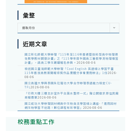
彙整
彙
選取月份
整
近期文章
國立彰化師範大學辦理「115年至116年普通暨技術型高中物理適
性教學教材開發計畫」之「115學年度全國高三暑假學測物理複習
計畫」，請高三學生踴躍報名參與。
2026-08-06
檢送國立臺灣師範大學辦理「Cool English 英語線上學習平臺
115年普技高教案簡報得獎作品實體分享會實施辦法」1份
2026-
08-06
國立高雄大學與泰國朱拉隆功大學合作辦理泰語能力檢定CU-
TFL
2026-08-06
「行政大樓三樓主計室外平台漏水整修一式」擬公開徵求原住民廠
商報價單
2026-08-06
國立成功大學辦理因材網高中生物自主學習線上講座-「運用因材
網生物學習不迷路！數位課程有效學習」
2026-08-06
校務重點工作