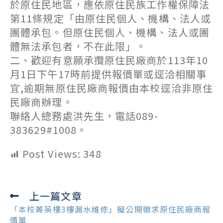
於原住民地區，應依原住民族工作權保障法
第11條規定「由原住民個人、機構、法人或
團體承包。但原住民個人、機構、法人或團
體無法承包者，不在此限」。
二、歡迎有意願承攬原住民廠商於113年10
月1日下午17時前提供報價單或逕洽相關事
宜,逾期無原住民廠商報價由本校逕洽非原住
民廠商辦理。
聯絡人總務處洪先生，電話089-
383629#1008。
Post Views:
348
上一篇文章
Read
more
「本校菁英樓3樓漏水維修」擬公開徵求原住民廠商報
articles
價單