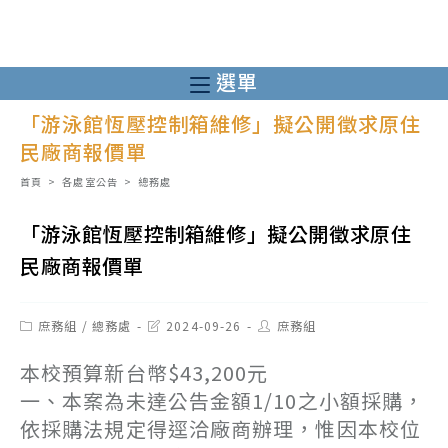
跳
轉
至
選單
主
「游泳館恆壓控制箱維修」擬公開徵求原住
要
民廠商報價單
內
容
首頁
>
各處室公告
>
總務處
「游泳館恆壓控制箱維修」擬公開徵求原住
民廠商報價單
Post
Post
Post
庶務組
/
總務處
2024-09-26
庶務組
category:
last
author:
modified:
本校預算新台幣$43,200元
一、本案為未達公告金額1/10之小額採購，
依採購法規定得逕洽廠商辦理，惟因本校位