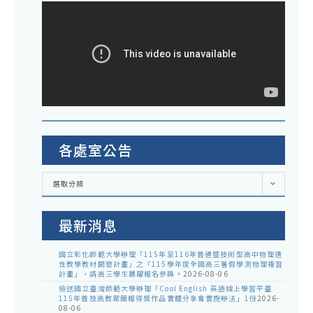
各處室公告
各
選取分類
處
室
公
告
最新消息
國立彰化師範大學辦理「115年至116年普通暨技術型高中物理適
性教學教材開發計畫」之「115學年度全國高三暑假學測物理複習
計畫」，請高三學生踴躍報名參與。
2026-08-06
檢送國立臺灣師範大學辦理「Cool English 英語線上學習平臺
115年普技高教案簡報得獎作品實體分享會實施辦法」1份
2026-
08-06