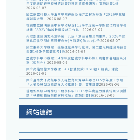
年度健康促進學校輔導計畫師資專業成長研習」實施計畫1份
2026-08-07
國立高雄科技大學海事學院造船及海洋工程系辦理「2026學生船
模創客大賽」
2026-08-07
桃園市立陽明高級中等學校辦理115學年度第一學期數位前導學校
計畫「AR2VR跨域教學設計工作坊」
2026-08-07
內政部建築研究所主辦第十九屆「創意狂想巢向未來」2026年智
慧化居住空間創意競賽公告(含海報QRcode)1份
2026-08-07
國立東華大學辦理「適應運動共學行動站」第二階段與離島場研習
海報1份及各區簡章各1份
2026-08-06
歷史學科中心辦理114學年度歷史學科中心線上讀書會暑期成果分
享（如附件）
2026-08-06
國立高雄餐旅大學辦理「AI+智慧餐飲LOGO設計競賽」活動
2026-08-06
國立臺南女子高級中學人權教育資源中心辦理115學年度上學期
「人權及轉型正義課程入校推廣計畫」實施計畫
2026-08-06
普通型高級中等學校生物學科中心115學年度能力競賽培訓公開授
課「軟體動物解剖觀察與推理」實施計畫1份
2026-08-06
網站連結