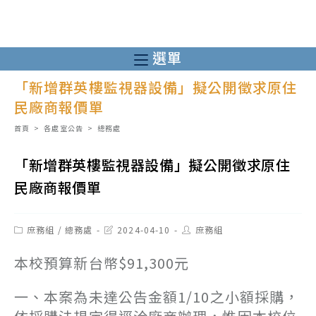
跳
轉
至
選單
主
「新增群英樓監視器設備」擬公開徵求原住
要
民廠商報價單
內
容
首頁
>
各處室公告
>
總務處
「新增群英樓監視器設備」擬公開徵求原住
民廠商報價單
Post
Post
Post
庶務組
/
總務處
2024-04-10
庶務組
category:
last
author:
modified:
本校預算新台幣$91,300元
一、本案為未達公告金額1/10之小額採購，