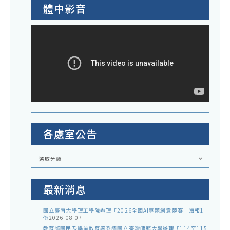
體中影音
各處室公告
各
選取分類
處
室
公
告
最新消息
國立臺南大學理工學院辦理「2026全國AI專題創意競賽」海報1
份
2026-08-07
教育部國民及學前教育署委請國立臺灣師範大學辦理「114至115